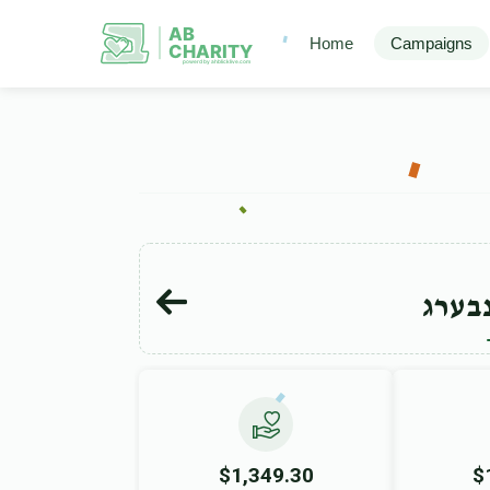
AB
Home
Campaigns
CHARITY
powerd by ahblicklive.com
בערג
$1,349.30
$