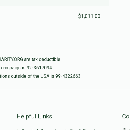
$1,011.00
HARITY.ORG are tax deductible
is campaign is 92-3617094
nations outside of the USA is 99-4322663
Helpful Links
Co