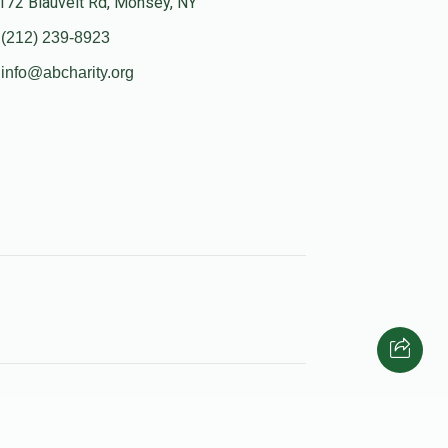
172 Blauvelt Rd, Monsey, NY
(212) 239-8923
info@abcharity.org