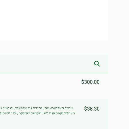
$300.00
$38.30
אהרן האלבערשטם, יהודה וויזענפעלד, בנימין,
הערשל לעפקאוויטש, הערשל ראזנער , לוי יצחק ג,