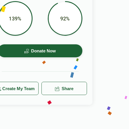
139%
92%
Donate Now
Create My Team
Share