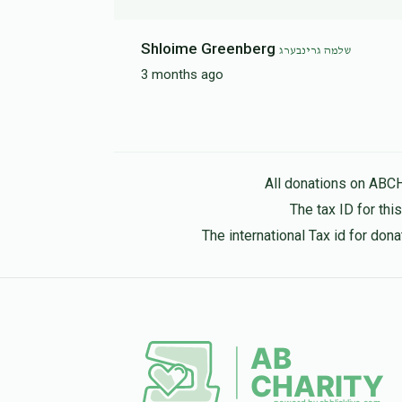
Shloime Greenberg
שלמה גרינבערג
3 months ago
All donations on ABC
The tax ID for th
The international Tax id for do