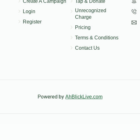
Create A Campaign
Tap & Donate
Unrecognized
Login
Charge
Register
Pricing
Terms & Conditions
Contact Us
Powered by
AhBlickLive.com
© 2026 AB CHARITY INC . All Rights Reserved