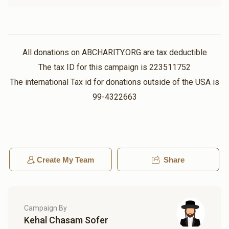
Sold
Sold
נר תמיד
בימה
All donations on ABCHARITY.ORG are tax deductible
The tax ID for this campaign is 223511752
$6,000.00
$6,000.00
The international Tax id for donations outside of the USA is
99-4322663
שער עזרת נשים(אפשרות
שער בית הכנסת(אפשרות
להקדשה)
להקדשה)
Create My Team
Share
$12,000.00
$9,000.00
Campaign By
Kehal Chasam Sofer
קאווע שטיבל-להחיות בהם נפש
תאורה- נר למאור(אפשרות