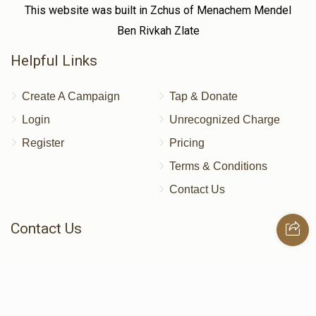
This website was built in Zchus of Menachem Mendel
Ben Rivkah Zlate
Helpful Links
Create A Campaign
Tap & Donate
Login
Unrecognized Charge
Register
Pricing
Terms & Conditions
Contact Us
Contact Us
172 Blauvelt Rd, Monsey, NY
(212) 239-8923
info@abcharity.org