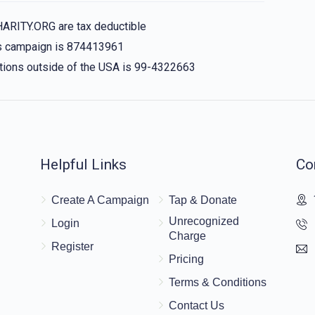
HARITY.ORG are tax deductible
his campaign is 874413961
nations outside of the USA is 99-4322663
Helpful Links
Co
Create A Campaign
Tap & Donate
Unrecognized
Login
Charge
Register
Pricing
Terms & Conditions
Contact Us