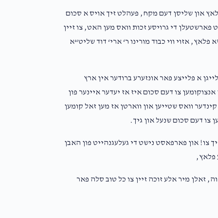
פלאץ און שליסן דעם מקח, פעהלט זיך אויס א סכום
ר $400,000 מיר קענען זיך נישט פארשטעלן די גרויסע זכות וואס מען האט, צו זיין
פלאץ, אזוי ווי כבוד מורינו ר‘ ארי‘ דוד שליט“א
ייגן א פלייצע פאר אונזערע ברודער אין ארץ
 אנצוקומען צו דעם סכום איז אז יעדער איינער פון
 קינדער וואס שטייען און ווארטן אז מען זאל קומען
ן צו דעם סכום שנעל און גיך.
ך צו! און פארפאסט נישט די געלעגנהייט פון האבן
 פלאץ,
ה, זאלן מיר אלע זוכה זיין צו כל טוב סלה פאר