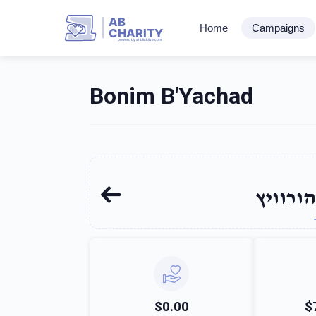
AB
Home
Campaigns
CHARITY
powerd by ahblicklive.com
Bonim B'Yachad
ורוויץ
$0.00
$