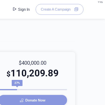
בס"ד
Create A Campaign
Sign In
$400,000.00
110,209.89
$
27%
Donate Now