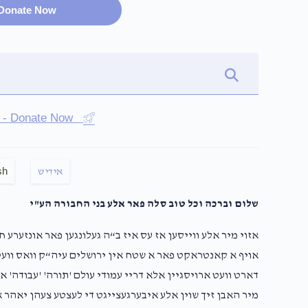
Donate Now
st - Donate Now
sh
אידיש
שלום וברכה וכל טוב סלה פאר אלע בני החבורה הע"י
אזוי מיר אלע ווייסען אז עס איז ב“ה געלונגען פאר אונזערע 
אויף א קאנטראקט פאר א שטח אין ירושלים עיה“ק וואס וועט 
דארט וועט ארויסגיין אלא דריי עמודי עולם 'תורה' 'עבודה' או
מיר האבן זיך שוין אלע איבערגעצייגט די לעצטע צעהן יאהר א