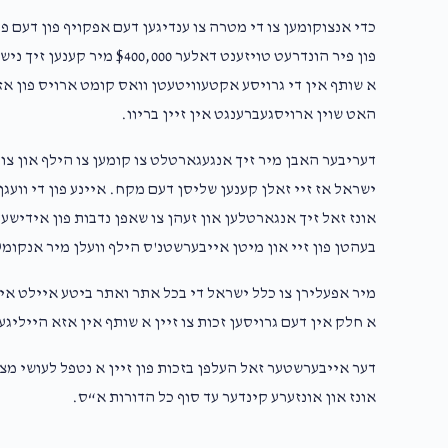
כדי אנצוקומען צו די מטרה צו ענדיגען דעם אפקויף פון דעם 
פון פיר הונדרעט טויזענט דאלע
א שותף אין די גרויסע אקטעוויטעטן וואס קומט ארויס פון אזא 
האט שוין ארויסגעברענגט אין זיין בריוו.
דעריבער האבן מיר זיך אנגעגארטלט צו קומען צו הילף און צול
ישראל אז זיי זאלן קענען שליסן דעם מקח. איינע פון די וועגן
אונז זאל זיך אנגארטלען און זעהן צו שאפן נדבות פון אידישע
בעהטן פון זיי און מיטן אייבערשטנ'ס הילף וועלן מיר אנקומע
מיר אפעלירן צו כלל ישראל די בכל אתר ואתר ביטע איילט איי
א חלק אין דעם גרויסען זכות צו זיין א שותף אין אזא הייליגע
דער אייבערשטער זאל העלפן בזכות פון זיין א נטפל לעושי מצו
אונז און אונזערע קינדער עד סוף כל הדורות א“ס.