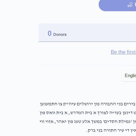
0
Donors
Be the fir
Engli
חבירים בני החבורה פון ירושלים עיה“ק צו חתמענען
דינען בעז“ה לצורך א בית המדרש, א בית וואס פון
ן 'גמילת חסדים' במשך אלע טעג פון יאהר, אזוי ווי
ין די עיר התורה בני ברק.