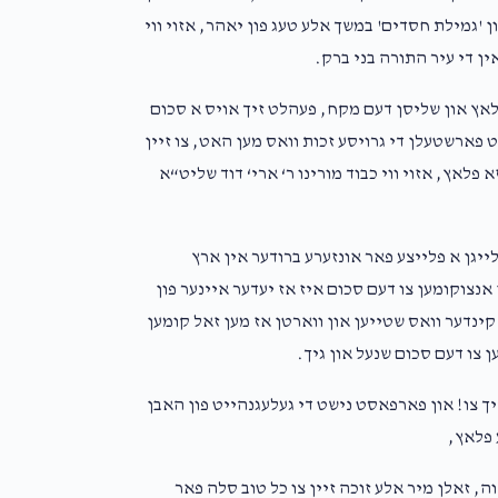
ן 'גמילת חסדים' במשך אלע טעג פון יאהר, אזוי ווי
ין די עיר התורה בני ברק.
פלאץ און שליסן דעם מקח, פעהלט זיך אויס א סכום
ר $400,000 מיר קענען זיך נישט פארשטעלן די גרויסע זכות וואס מען האט, צו זיין
פלאץ, אזוי ווי כבוד מורינו ר‘ ארי‘ דוד שליט“א
ייגן א פלייצע פאר אונזערע ברודער אין ארץ
 אנצוקומען צו דעם סכום איז אז יעדער איינער פון
 קינדער וואס שטייען און ווארטן אז מען זאל קומען
ן צו דעם סכום שנעל און גיך.
ך צו! און פארפאסט נישט די געלעגנהייט פון האבן
 פלאץ,
ה, זאלן מיר אלע זוכה זיין צו כל טוב סלה פאר