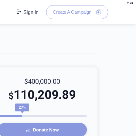
בס"ד
Create A Campaign
Sign In
$400,000.00
110,209.89
$
27%
Donate Now