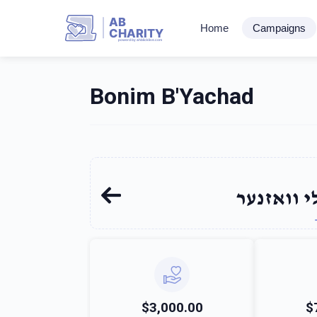
AB
Home
Campaigns
CHARITY
powerd by ahblicklive.com
Bonim B'Yachad
 וואזנער
$3,000.00
$