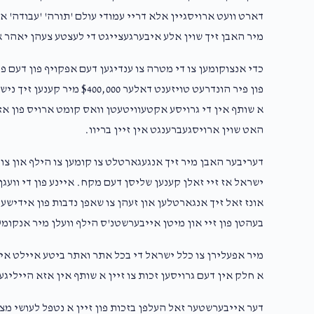
דארט וועט ארויסגיין אלא דריי עמודי עולם 'תורה' 'עבודה' או
מיר האבן זיך שוין אלע איבערגעצייגט די לעצטע צעהן יאהר א
כדי אנצוקומען צו די מטרה צו ענדיגען דעם אפקויף פון דעם 
פון פיר הונדרעט טויזענט דאלע
א שותף אין די גרויסע אקטעוויטעטן וואס קומט ארויס פון אזא 
האט שוין ארויסגעברענגט אין זיין בריוו.
דעריבער האבן מיר זיך אנגעגארטלט צו קומען צו הילף און צול
ישראל אז זיי זאלן קענען שליסן דעם מקח. איינע פון די וועגן
אונז זאל זיך אנגארטלען און זעהן צו שאפן נדבות פון אידישע
בעהטן פון זיי און מיטן אייבערשטנ'ס הילף וועלן מיר אנקומע
מיר אפעלירן צו כלל ישראל די בכל אתר ואתר ביטע איילט איי
א חלק אין דעם גרויסען זכות צו זיין א שותף אין אזא הייליגע
דער אייבערשטער זאל העלפן בזכות פון זיין א נטפל לעושי מצו