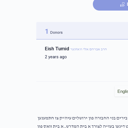
1
Donors
Eish Tumid
הרב אברהם אלי וואזנער
2 years ago
Engli
חבירים בני החבורה פון ירושלים עיה“ק צו חתמענען
דינען בעז“ה לצורך א בית המדרש, א בית וואס פון