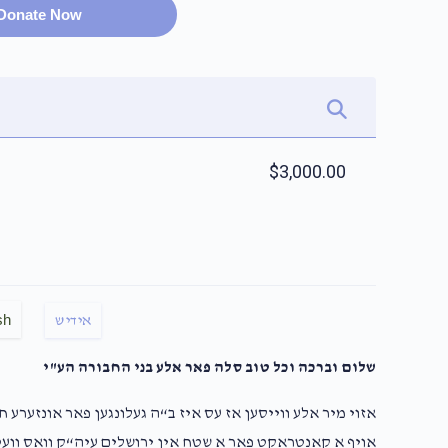
Donate Now
$3,000.00
sh
אידיש
שלום וברכה וכל טוב סלה פאר אלע בני החבורה הע"י
אזוי מיר אלע ווייסען אז עס איז ב“ה געלונגען פאר אונזערע 
אויף א קאנטראקט פאר א שטח אין ירושלים עיה“ק וואס וועט 