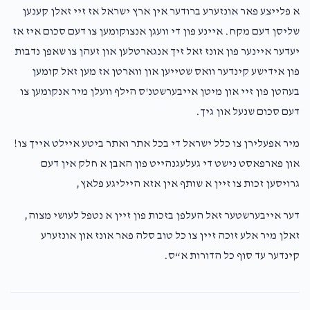
א פלייצע פאר אונזערע ברודער אין ארץ ישראל אז זיי זאלן קענען
שליסן דעם מקח. איינע פון די וועגן אנצוקומען צו דעם סכום איז אז
יעדער איינער פון אונז זאל זיך אנגארטלען און זעהן צו שאפן נדבות
פון אידישע קינדער וואס שטייען און ווארטן אז מען זאל קומען
בעהטן פון זיי און מיטן אייבערשטנ'ס הילף וועלן מיר אנקומען צו
דעם סכום שנעל און גיך.
מיר אפעלירן צו כלל ישראל די בכל אתר ואתר ביטע איילט אייך צו!
און פארפאסט נישט די געלעגנהייט פון האבן א חלק אין דעם
גרויסען זכות צו זיין א שותף אין אזא הייליגע פלאץ,
דער אייבערשטער זאל העלפן בזכות פון זיין א נטפל לעושי מצוה,
זאלן מיר אלע זוכה זיין צו כל טוב סלה פאר אונז און אונזערע
קינדער עד סוף כל הדורות א“ס.