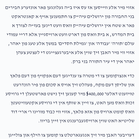
אזוי מיר אלע ווייסען אז עס איז ב“ה געלונגען פאר אונזערע חבירים
בני החבורה פון ירושלים עיה“ק צו חתמענען אויף א קאנטראקט
פאר א שטח אין ירושלים עיה“ק וואס וועט דינען בעז“ה לצורך א
בית המדרש, א בית וואס פון דארט וועט ארויסגיין אלא דריי עמודי
עולם 'תורה' 'עבודה' און 'גמילת חסדים' במשך אלע טעג פון יאהר,
אזוי ווי מיר האבן זיך שוין אלע איבערגעצייגט די לעצטע צעהן
יאהר אין די עיר התורה בני ברק.
כדי אנצוקומען צו די מטרה צו ענדיגען דעם אפקויף פון דעם פלאץ
און שליסן דעם מקח, פעהלט זיך אויס א סכום פון פיר הונדרעט
טויזענט דאלער $400,000 מיר קענען זיך נישט פארשטעלן די גרויסע
זכות וואס מען האט, צו זיין א שותף אין די גרויסע אקטעוויטעטן
וואס קומט ארויס פון אזא פלאץ, אזוי ווי כבוד מורינו ר‘ ארי‘ דוד
שליט“א האט שוין ארויסגעברענגט אין זיין בריוו.
דעריבער האבן מיר זיך אנגעגארטלט צו קומען צו הילף און צולייגן