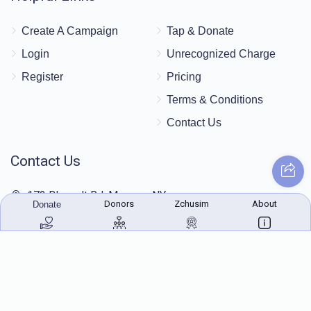
Create A Campaign
Tap & Donate
Login
Unrecognized Charge
Register
Pricing
Terms & Conditions
Contact Us
Contact Us
172 Blauvelt Rd, Monsey, NY
Donors
Zchusim
About
Donate
(212) 239-8923
info@abcharity.org
Powered by
AhBlickLive.com