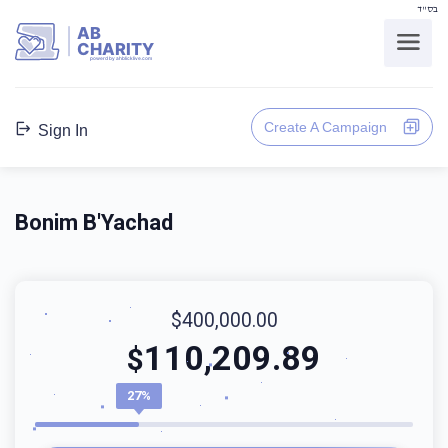
בס"ד
AB
CHARITY
powerd by ahblicklive.com
Create A Campaign
Sign In
Bonim B'Yachad
$400,000.00
110,209.89
$
27%