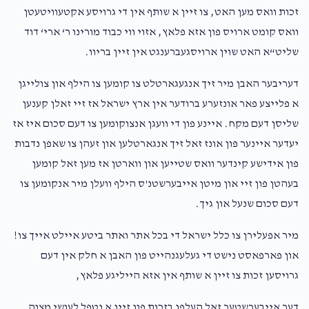
זכות וואס מען האט, צו זיין א שותף אין די גרויסע אקטעוויטעטן
וואס קומט ארויס פון אזא פלאץ, אזוי ווי כבוד מורינו ר‘ ארי‘ דוד
שליט“א האט שוין ארויסגעברענגט אין זיין בריוו.
דעריבער האבן מיר זיך אנגעגארטלט צו קומען צו הילף און צולייגן
א פלייצע פאר אונזערע ברודער אין ארץ ישראל אז זיי זאלן קענען
שליסן דעם מקח. איינע פון די וועגן אנצוקומען צו דעם סכום איז אז
יעדער איינער פון אונז זאל זיך אנגארטלען און זעהן צו שאפן נדבות
פון אידישע קינדער וואס שטייען און ווארטן אז מען זאל קומען
בעהטן פון זיי און מיטן אייבערשטנ'ס הילף וועלן מיר אנקומען צו
דעם סכום שנעל און גיך.
מיר אפעלירן צו כלל ישראל די בכל אתר ואתר ביטע איילט אייך צו!
און פארפאסט נישט די געלעגנהייט פון האבן א חלק אין דעם
גרויסען זכות צו זיין א שותף אין אזא הייליגע פלאץ,
דער אייבערשטער זאל העלפן בזכות פון זיין א נטפל לעושי מצוה,