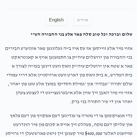
English
אידיש
שלום וברכה וכל טוב סלה פאר אלע בני החבורה הע"י
אזוי מיר אלע ווייסען אז עס איז ב“ה געלונגען פאר אונזערע חבירים
בני החבורה פון ירושלים עיה“ק צו חתמענען אויף א קאנטראקט
פאר א שטח אין ירושלים עיה“ק וואס וועט דינען בעז“ה לצורך א
בית המדרש, א בית וואס פון דארט וועט ארויסגיין אלא דריי עמודי
עולם 'תורה' 'עבודה' און 'גמילת חסדים' במשך אלע טעג פון יאהר,
אזוי ווי מיר האבן זיך שוין אלע איבערגעצייגט די לעצטע צעהן
יאהר אין די עיר התורה בני ברק.
כדי אנצוקומען צו די מטרה צו ענדיגען דעם אפקויף פון דעם פלאץ
און שליסן דעם מקח, פעהלט זיך אויס א סכום פון פיר הונדרעט
טויזענט דאלער $400,000 מיר קענען זיך נישט פארשטעלן די גרויסע