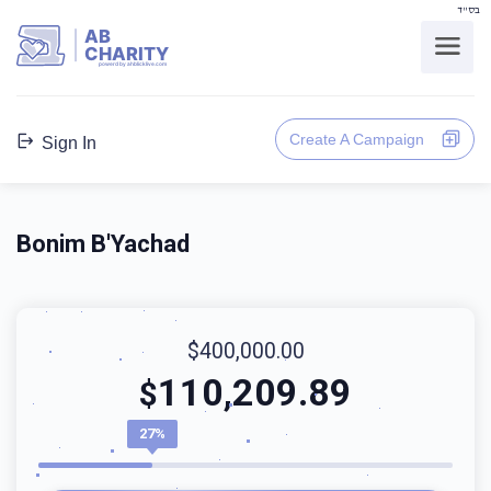
בס"ד
AB
CHARITY
powerd by ahblicklive.com
Create A Campaign
Sign In
Bonim B'Yachad
$400,000.00
110,209.89
$
27%