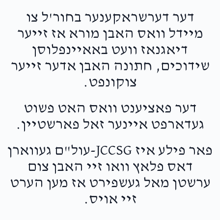
דער דערשראקענער בחור'ל צו
מיידל וואס האבן מורא אז זייער
דיאגנאז וועט באאיינפלוסן
שידוכים, חתונה האבן אדער זייער
צוקונפט.
דער פאציענט וואס האט פשוט
געדארפט איינער זאל פארשטיין.
פאר פילע איז JCCSG-עול"ם געווארן
דאס פלאץ וואו זיי האבן צום
ערשטן מאל געשפירט אז מען הערט
זיי אויס.