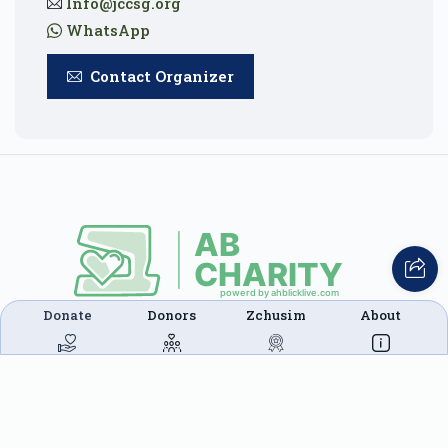
Info@jccsg.org
WhatsApp
Contact Organizer
Donate
Donors
Zchusim
About
This website was built in Zchus of Menachem
Mendel Ben Rivkah Zlate