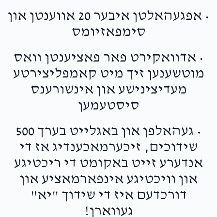
• אפגעהאלטן איבער 20 אווענטן און
סימפאזיומס
• אדוואקירט פאר פאציענטן וואס
מוטשענען זיך מיט קאמפליצירטע
מעדיצינישע און אינשורענס
סיסטעמען
• געהאלפן און באגלייט בערך 500
שידוכים, זיכערמאכענדיג אז די
אנדערע זייט באקומט די ריכטיגע
און וויכטיגע אינפארמאציע און
דורכדעם איז די שידוך "יא"
געווארן!