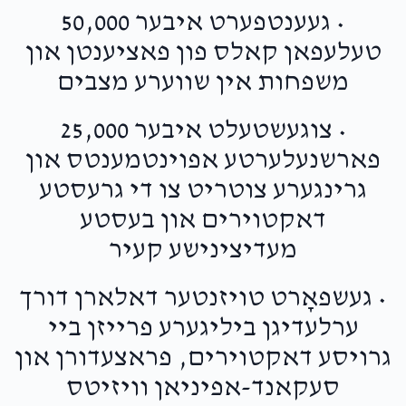
• געענטפערט איבער 50,000
טעלעפאן קאלס פון פאציענטן און
משפחות אין שווערע מצבים
• צוגעשטעלט איבער 25,000
פארשנעלערטע אפוינטמענטס און
גרינגערע צוטריט צו די גרעסטע
דאקטוירים און בעסטע
מעדיצינישע קעיר
• געשפאָרט טויזנטער דאלארן דורך
ערלעדיגן ביליגערע פרייזן ביי
גרויסע דאקטוירים, פראצעדורן און
סעקאנד-אפיניאן וויזיטס