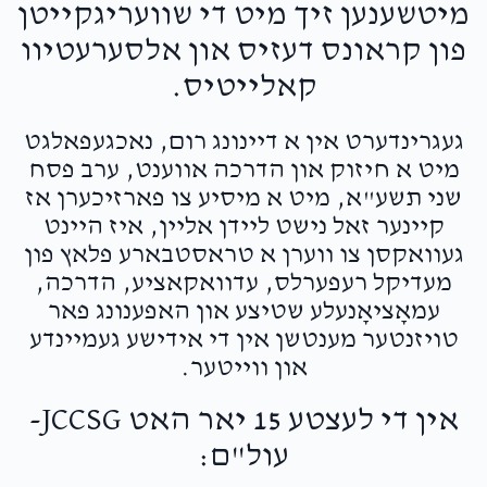
מיטשענען זיך מיט די שוועריגקייטן
פון קראונס דעזיס און אלסערעטיוו
קאלייטיס.
געגרינדערט אין א דיינונג רום, נאכגעפאלגט
מיט א חיזוק און הדרכה אווענט, ערב פסח
שני תשע"א, מיט א מיסיע צו פארזיכערן אז
קיינער זאל נישט ליידן אליין, איז היינט
געוואקסן צו ווערן א טראסטבארע פלאץ פון
מעדיקל רעפערלס, עדוואקאציע, הדרכה,
עמאָציאָנעלע שטיצע און האפענונג פאר
טויזנטער מענטשן אין די אידישע געמיינדע
און ווייטער.
אין די לעצטע 15 יאר האט JCCSG-
עול"ם: