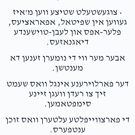
• צוגעשטעלט שטיצע ווען מ'איז
געווען אין שפיטאל, אפאראציעס,
פלער-אפס און לעבן-טוישענדע
דיאגנאזעס.
אבער מער ווי די נומערן זענען דא
מענטשן.
דער פארלוירענע אינגל וואס שעמט
זיך צו רעדן וועגן זיינע
סימפטאמען.
די פארצווייפלטע עלטערן וואס זוכן
ענטפערס.