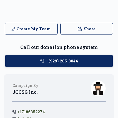
Create My Team
Share
Call our donation phone system
(929) 205-3044
Campaign By
JCCSG Inc.
+17186352274