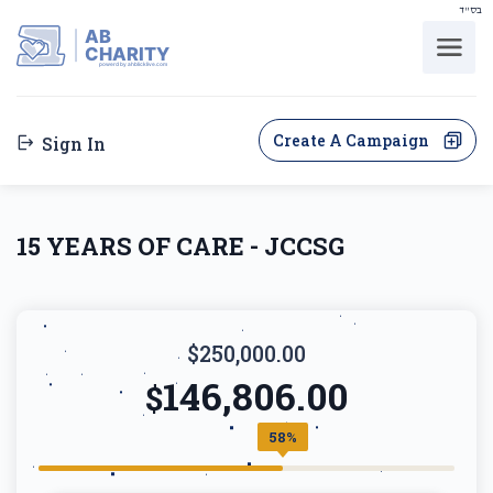
בס"ד
AB
CHARITY
powerd by ahblicklive.com
Create A Campaign
Sign In
15 YEARS OF CARE - JCCSG
$250,000.00
146,806.00
$
58%