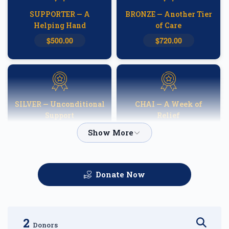
SUPPORTER — A
BRONZE — Another Tier
Helping Hand
of Care
$500.00
$720.00
SILVER — Unconditional
CHAI — A Week of
Support
Relief
$1,000.00
$1,800.00
Donate Now
GOLD — Helping
PLATINUM — A
Families Heal
Fortnight of Hope
$2,500.00
$3,600.00
2
Donors