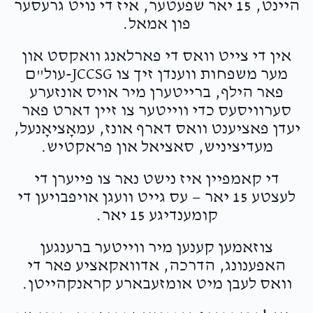
היינט, 15 יאר שפעטער, איז די נויט גרעסער
פון אמאל.
אין די צייט וואס די פארלאנג וואקסט און
מער משפחות ווענדן זיך צו JCCSG-עול"ם
פאר הילף, ברייטערן מיר אויס אונזערע
סערוויסעס כדי ווייטער צו זיין דארט פאר
יעדן פאציענט וואס דארף אונז, עמאָציאָנעל,
מעדיציניש, סאציאל און פראקטיש.
די קאמפיין איז נישט נאר צו פייערן די
לעצטע 15 יאר — עס גייט וועגן אויפבויען די
קומענדיגע 15 יאר.
צוזאמען קענען מיר ווייטער ברענגען
האפענונג, הדרכה, אדוואקאציע פאר די
וואס לעבן מיט אומזעבארע קראנקהייטן.