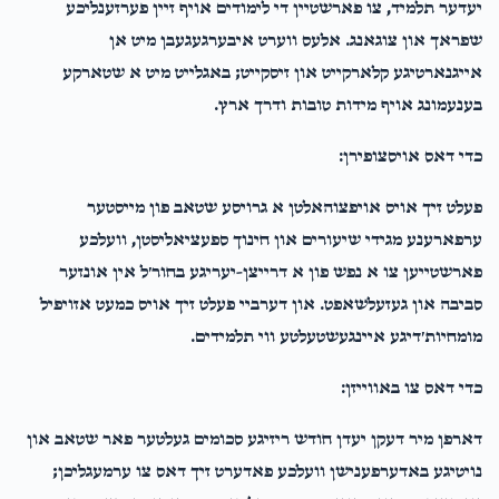
יעדער תלמיד, צו פארשטיין די לימודים אויף זיין פערזענליכע
שפראך און צוגאנג. אלעס ווערט איבערגעגעבן מיט אן
אייגנארטיגע קלארקייט און זיסקייט; באגלייט מיט א שטארקע
בענעמונג אויף מידות טובות ודרך ארץ.
כדי דאס אויסצופירן:
פעלט זיך אויס אויפצוהאלטן א גרויסע שטאב פון מייסטער
ערפארענע מגידי שיעורים און חינוך ספעציאליסטן, וועלכע
פארשטייען צו א נפש פון א דרייצן-יעריגע בחור׳ל אין אונזער
סביבה און געזעלשאפט. און דערביי פעלט זיך אויס כמעט אזויפיל
מומחיות׳דיגע איינגעשטעלטע ווי תלמידים.
כדי דאס צו באווייזן:
דארפן מיר דעקן יעדן חודש ריזיגע סכומים געלטער פאר שטאב און
נויטיגע באדערפענישן וועלכע פאדערט זיך דאס צו ערמעגליכן;