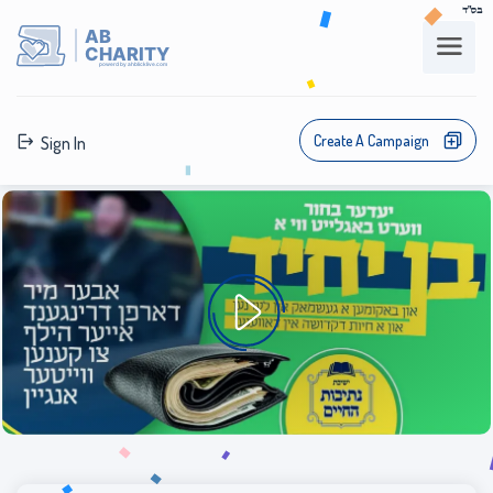
בס"ד
AB
CHARITY
powerd by ahblicklive.com
Create A Campaign
Sign In