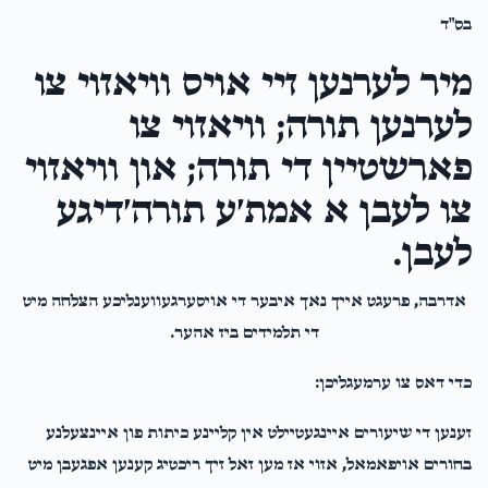
גבאי צדקה
ר' פינחס נתן לויבער הי"ו
בס"ד
$3,000.00
2 years ago
מיר לערנען זיי אויס וויאזוי צו
לערנען תורה; וויאזוי צו
Hershey Gluck Junior
ר' אליעזר הערש ראזענפעלד הי"ו
$50.00
2 years ago
פארשטיין די תורה; און וויאזוי
אליעזר הערש מ'קען זיך דעטרענקען אין דיין הארץ, פון די געפילן,
צו לעבן א אמת׳ע תורה׳דיגע
און פארשטאנד, וואס די האסט צו צווייטען יוד'ס נשמה
לעבן.
גוטע אידן
יודי וועבער
אדרבה, פרעגט אייך נאך איבער די אויסערגעווענליכע הצלחה מיט
$9.00
2 years ago
די תלמידים ביז אהער.
כדי דאס צו ערמעגליכן:
זענען די שיעורים איינגעטיילט אין קליינע כיתות פון איינצעלנע
בחורים אויפאמאל, אזוי אז מען זאל זיך ריכטיג קענען אפגעבן מיט