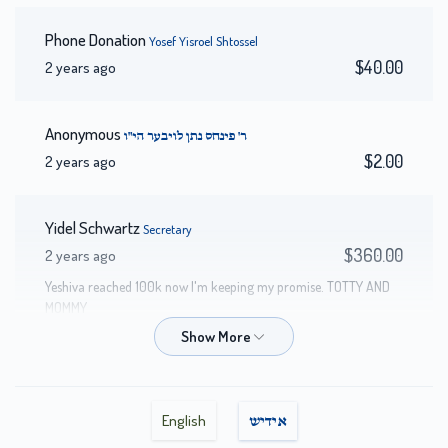
Phone Donation
Yosef Yisroel Shtossel
$40.00
2 years ago
Anonymous
ר' פינחס נתן לויבער הי"ו
$2.00
2 years ago
Yidel Schwartz
Secretary
$360.00
2 years ago
Yeshiva reached 100k now I'm keeping my promise. TOTTY AND
MOMMY
Phone Donation
Yeshia Deutch
$10.00
2 years ago
English
אידיש