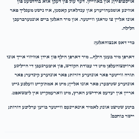
אויסצופירן; און באווייזן. דער עול פון דעקן אזא בודזשעט פון
אזוינע אומגעהויערע און ענדלאזע קאסטן, איז נישט מעגליך פאר
אונז אליין צו טראגן ווייטער. און מיר האלטן ביים אונטערברעכן
חלילה.
כדי דאס אנצוהאלטן:
דארפן מיר בעטן הילף… מיר דארפן הילף פון אידן אזויווי אייך אונז
ארויסצוהעלפן מיט די עבודת הקודש, פון איבערגעבן די הייליגע
תורה ווייטער פאר אונזערע דורות; פאר אונזערע קינדער; פאר
אונזערע שטיבער; פאר אונז אליין; מיט א אמת׳קייט וועלכע גייט
אריין אין יעדעס אידישע הארץ, מיט ווארעמקייט אין ליבשאפט.
ביטע שטיצט אונז; לאמיר אינאיינעם ווייטער בויען ערליכע דורות;
יישר כוחכם!