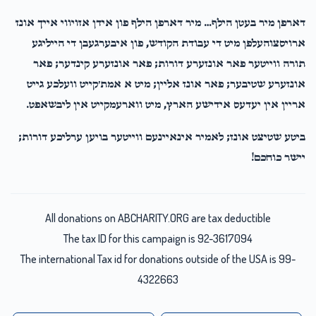
דארפן מיר בעטן הילף… מיר דארפן הילף פון אידן אזויווי אייך אונז
ארויסצוהעלפן מיט די עבודת הקודש, פון איבערגעבן די הייליגע
תורה ווייטער פאר אונזערע דורות; פאר אונזערע קינדער; פאר
אונזערע שטיבער; פאר אונז אליין; מיט א אמת׳קייט וועלכע גייט
אריין אין יעדעס אידישע הארץ, מיט ווארעמקייט אין ליבשאפט.
ביטע שטיצט אונז; לאמיר אינאיינעם ווייטער בויען ערליכע דורות;
יישר כוחכם!
All donations on ABCHARITY.ORG are tax deductible
The tax ID for this campaign is 92-3617094
The international Tax id for donations outside of the USA is 99-
4322663