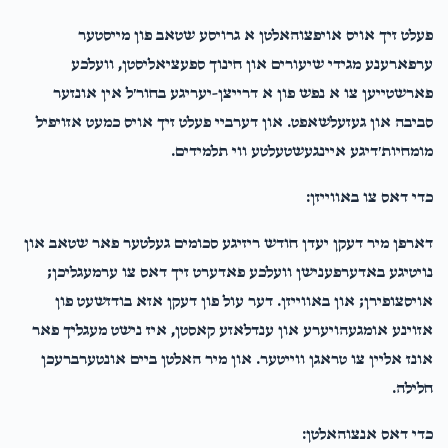
פעלט זיך אויס אויפצוהאלטן א גרויסע שטאב פון מייסטער
ערפארענע מגידי שיעורים און חינוך ספעציאליסטן, וועלכע
פארשטייען צו א נפש פון א דרייצן-יעריגע בחור׳ל אין אונזער
סביבה און געזעלשאפט. און דערביי פעלט זיך אויס כמעט אזויפיל
מומחיות׳דיגע איינגעשטעלטע ווי תלמידים.
כדי דאס צו באווייזן:
דארפן מיר דעקן יעדן חודש ריזיגע סכומים געלטער פאר שטאב און
נויטיגע באדערפענישן וועלכע פאדערט זיך דאס צו ערמעגליכן;
אויסצופירן; און באווייזן. דער עול פון דעקן אזא בודזשעט פון
אזוינע אומגעהויערע און ענדלאזע קאסטן, איז נישט מעגליך פאר
אונז אליין צו טראגן ווייטער. און מיר האלטן ביים אונטערברעכן
חלילה.
כדי דאס אנצוהאלטן: