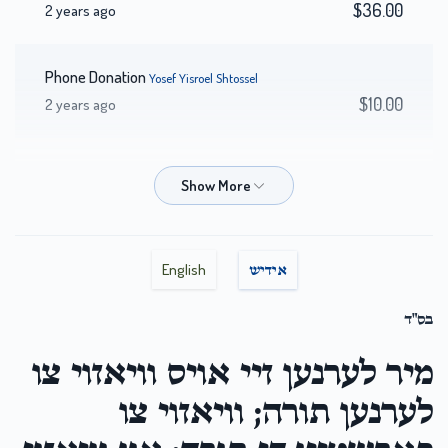
$36.00
2 years ago
Phone Donation
Yosef Yisroel Shtossel
$10.00
2 years ago
Abraham Herzog
ר' יוסף ישראל שטעסיל הי"ו
$36.00
2 years ago
Shraga Deutsch
ר' יעקב מנחם הירש הי"ו, ר' יוסף ישראל שטעסיל
English
אידיש
הי"ו
$9.00
2 years ago
בס"ד
מיר לערנען זיי אויס וויאזוי צו
Phone Donation
Yosef Yisroel Shtossel
$36.00
לערנען תורה; וויאזוי צו
2 years ago