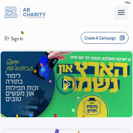
בס"ד
AB
CHARITY
powerd by ahblicklive.com
Create A Campaign
Sign In