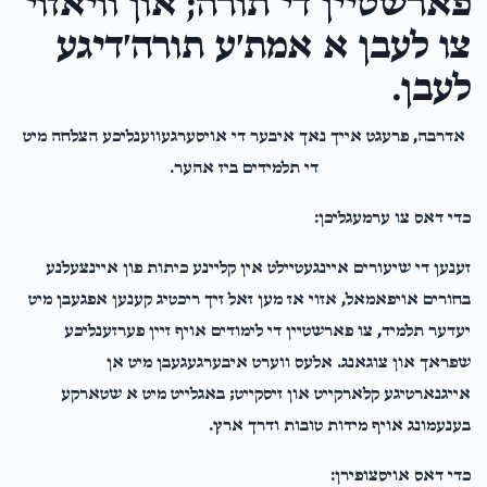
פארשטיין די תורה; און וויאזוי
שמעון א. י. שטעסל
ר' יוסף ישראל שטעסיל הי"ו
צו לעבן א אמת׳ע תורה׳דיגע
$75.00
2 years ago
לעבן.
אדרבה, פרעגט אייך נאך איבער די אויסערגעווענליכע הצלחה מיט
די תלמידים ביז אהער.
כדי דאס צו ערמעגליכן:
זענען די שיעורים איינגעטיילט אין קליינע כיתות פון איינצעלנע
בחורים אויפאמאל, אזוי אז מען זאל זיך ריכטיג קענען אפגעבן מיט
יעדער תלמיד, צו פארשטיין די לימודים אויף זיין פערזענליכע
שפראך און צוגאנג. אלעס ווערט איבערגעגעבן מיט אן
אייגנארטיגע קלארקייט און זיסקייט; באגלייט מיט א שטארקע
בענעמונג אויף מידות טובות ודרך ארץ.
כדי דאס אויסצופירן: