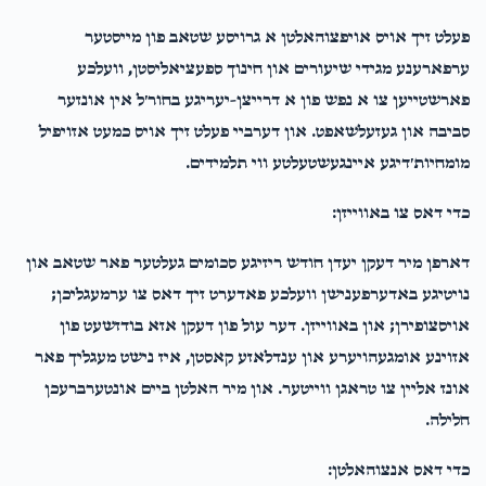
פעלט זיך אויס אויפצוהאלטן א גרויסע שטאב פון מייסטער
ערפארענע מגידי שיעורים און חינוך ספעציאליסטן, וועלכע
פארשטייען צו א נפש פון א דרייצן-יעריגע בחור׳ל אין אונזער
סביבה און געזעלשאפט. און דערביי פעלט זיך אויס כמעט אזויפיל
מומחיות׳דיגע איינגעשטעלטע ווי תלמידים.
כדי דאס צו באווייזן:
דארפן מיר דעקן יעדן חודש ריזיגע סכומים געלטער פאר שטאב און
נויטיגע באדערפענישן וועלכע פאדערט זיך דאס צו ערמעגליכן;
אויסצופירן; און באווייזן. דער עול פון דעקן אזא בודזשעט פון
אזוינע אומגעהויערע און ענדלאזע קאסטן, איז נישט מעגליך פאר
אונז אליין צו טראגן ווייטער. און מיר האלטן ביים אונטערברעכן
חלילה.
כדי דאס אנצוהאלטן: