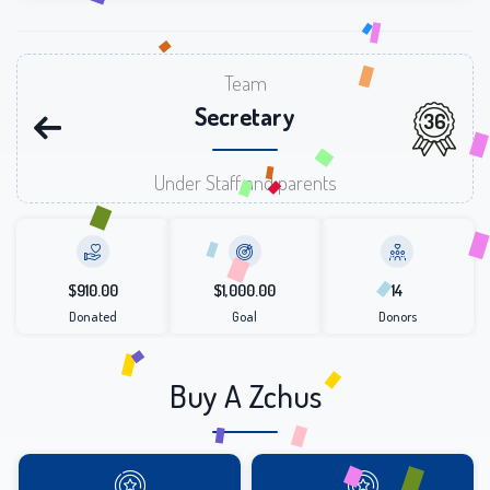
Team
Secretary
36
Under Staff and parents
$910.00
$1,000.00
14
Donated
Goal
Donors
Buy A Zchus