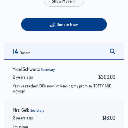
Donate Now
14
Donors
Yidel Schwartz
Secretary
$360.00
2 years ago
Yeshiva reached 100k now I'm keeping my promise. TOTTY AND
MOMMY
Mrs. Gelb
Secretary
$18.00
2 years ago
I miss you