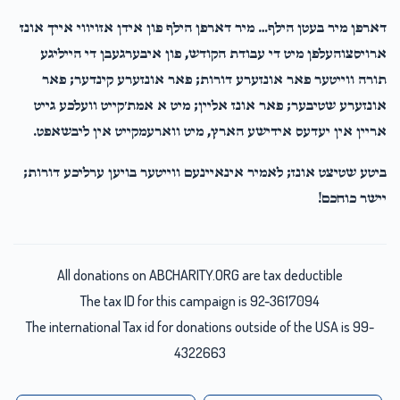
דארפן מיר בעטן הילף… מיר דארפן הילף פון אידן אזויווי אייך אונז
ארויסצוהעלפן מיט די עבודת הקודש, פון איבערגעבן די הייליגע
תורה ווייטער פאר אונזערע דורות; פאר אונזערע קינדער; פאר
אונזערע שטיבער; פאר אונז אליין; מיט א אמת׳קייט וועלכע גייט
אריין אין יעדעס אידישע הארץ, מיט ווארעמקייט אין ליבשאפט.
ביטע שטיצט אונז; לאמיר אינאיינעם ווייטער בויען ערליכע דורות;
יישר כוחכם!
All donations on ABCHARITY.ORG are tax deductible
The tax ID for this campaign is 92-3617094
The international Tax id for donations outside of the USA is 99-
4322663