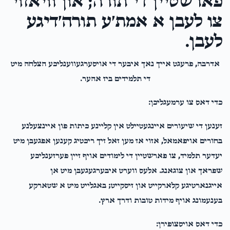
פארשטיין די תורה; און וויאזוי
TL
Secretary
צו לעבן א אמת׳ע תורה׳דיגע
$28.00
2 years ago
לעבן.
T Itzkowitz
Secretary
אדרבה, פרעגט אייך נאך איבער די אויסערגעווענליכע הצלחה מיט
$50.00
2 years ago
די תלמידים ביז אהער.
כדי דאס צו ערמעגליכן:
זענען די שיעורים איינגעטיילט אין קליינע כיתות פון איינצעלנע
בחורים אויפאמאל, אזוי אז מען זאל זיך ריכטיג קענען אפגעבן מיט
יעדער תלמיד, צו פארשטיין די לימודים אויף זיין פערזענליכע
שפראך און צוגאנג. אלעס ווערט איבערגעגעבן מיט אן
אייגנארטיגע קלארקייט און זיסקייט; באגלייט מיט א שטארקע
בענעמונג אויף מידות טובות ודרך ארץ.
כדי דאס אויסצופירן: