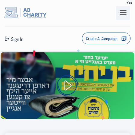
בס"ד
AB
CHARITY
powerd by ahblicklive.com
Create A Campaign
Sign In