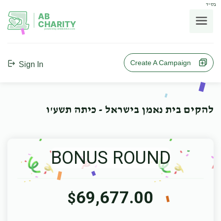
בס"ד
AB
CHARITY
powerd by ahblicklive.com
Create A Campaign
Sign In
להקים בית נאמן בישראל - כיתה תשע'ו
BONUS ROUND
69,677.00
$