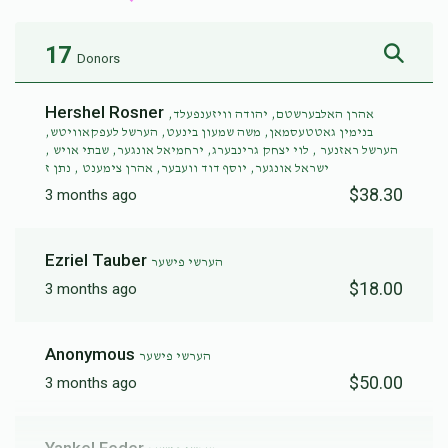
17
Donors
Hershel Rosner
אהרן האלבערשטם, יהודה וויזענפעלד,
בנימין גאטטעסמאן, משה שמעון בינעט, הערשל לעפקאוויטש,
הערשל ראזנער , לוי יצחק גרינבערג, ירחמיאל אונגער, שבתי אויש ,
ישראל אונגער, יוסף דוד וועבער, אהרן צימענט , נתן ז
$38.30
3 months ago
Ezriel Tauber
הערשי פישער
$18.00
3 months ago
Anonymous
הערשי פישער
$50.00
3 months ago
Yankel Feder