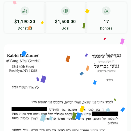
$1,190.30
$1,500.00
17
Donated
Goal
Donors