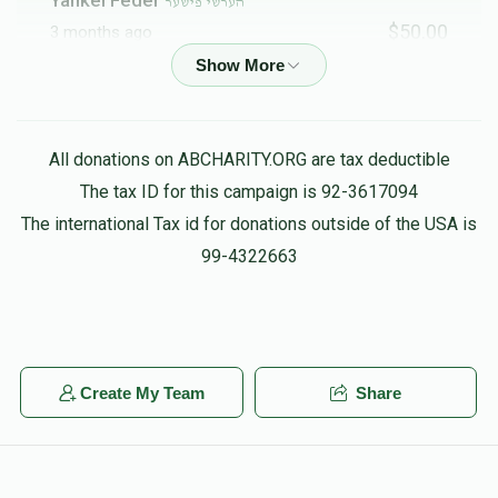
הערשי פישער
$50.00
3 months ago
To my best best.....
B Fisher
הערשי פישער
All donations on ABCHARITY.ORG are tax deductible
$100.00
3 months ago
The tax ID for this campaign is 92-3617094
Heshy Hatzlucha Rabba
The international Tax id for donations outside of the USA is
99-4322663
Nathan Hershkowitz
הערשי פישער
$50.00
3 months ago
Ychezkel Itkin
הערשי פישער
Create My Team
Share
$50.00
3 months ago
Michael Ilyabayev
הערשי פישער