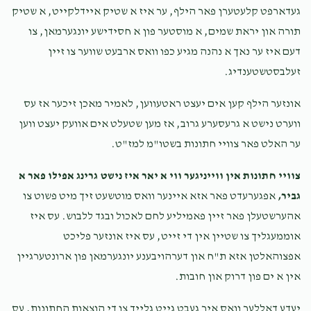
געדארפט קלעטערן פאר הילף, ער איז א שטיק איידלקייט, א שטיק
תורה און יראת שמים, א מוסטער פון א חסידישע יונגערמאן, צו
דעם איז ער נאך א נהנה מגיע כפו וואס ארבעט שווער צו זיין
זעלבסטשטענדיג.
אונזער הילף קען אים יעצט ראטעווען, לאמיר מאכן זיכער אז עס
ווערט נישט א גרעסערע גרוב, אז מען שטעלט אים אוועק יעצט ווען
ער האלט פאר צוויי חתונות בשטו"מ למז"ט.
צוויי חתונות אין ווייניגער ווי א יאר איז נישט גרינג אפילו פאר א
גביר,
אפגערעדט פאר אזא איינער וואס מוטשעט זיך מיט פשוט צו
אהערשטעלן פאר זיין פאמיליע לחם לאכול ובגד ללבוש. עס איז
אוממעגליך צו שטיין אין די זייט, עס איז אונזער פליכט
אפצוהאלטן אזא ת"ח און דערהויבענע יונגערמאן פון ארונטערגיין
אין א ים פון דרוק און חובות.
יעדע דאללער וואס איר געבט גייט גלייך צו די הוצאות החתונות, עס