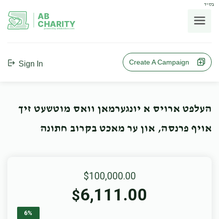
בס"ד
AB
CHARITY
powerd by ahblicklive.com
Create A Campaign
Sign In
העלפט ארויס א יונגערמאן וואס מוטשעט זיך
אויף פרנסה, און ער מאכט בקרוב חתונה
$100,000.00
6,111.00
$
6%