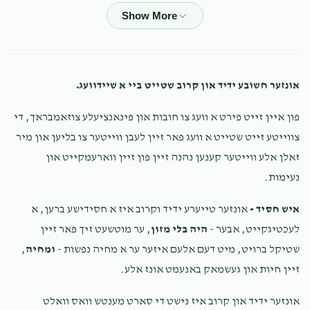
Hendy Basch
Chaim shia Rosenfeld
$18.00
2 years ago
אונזער חשובע ידיד און קרוב שטייט ביי א שיידוועג.
פון איין זייט פירט א וועג צו חובות און פינאנציעלע צוזאמבראך, די
צווייטע זייט שטייט א וועג פאר זיין לעבן ווייטער צו בליען און מיר
זאלן אלע ווייטער קענען נהנה זיין פון זיין ווארעמקייט און
נעימות.
איש חסיד -
אונזער טייערע ידיד וקרוב איז א חסידישע ברען, א
לעכטיגקייט, אבער -
היה בלי מזון
, ער מוטשעט זיך פאר זיין
שטיקל ברויט, מיט דעם אלעם איזער ער א מחיה נפשות -
ומחיה
,
זיין חיות און געשמאק באנעמט אונז אלע.
אונזער ידיד און קרוב איז נישט די סארט מענטש וואס וואלט