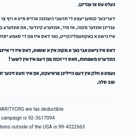
געלט עס צו ענדיגן.
דעריבער קומען יעצט די תושבי השכונה ארויס מיט א רוף צו צי
ענדיגן אונזער מקוה, אז מיר, אונזערע קינדער, און אונזערע ב
איז נישט א באקוועמליכקייט, נאר דאס איז פון די סאמע יסו
דאס איז נישט אבי נאך א מקוה אין א שטאט, דאס איז די איינ
הונדערט משפחות, וואס די זכות פון דעם איז אין לשער!
נעמט א חלק אין דעם הייליגן פראיעקט, און איר וועט זיכער זו
טוב סלה.
HARITY.ORG are tax deductible
is campaign is 92-3617094
nations outside of the USA is 99-4322663