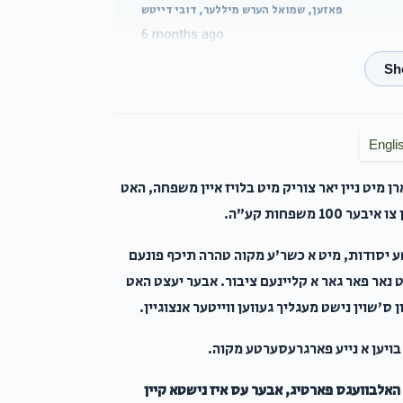
פאזען, שמואל הערש מיללער, דובי דייטש
6 months ago
Nachmen Gold
שמואל הערש מיללער
6 months ago
Engli
Shimy Weinberger
שמואל הערש מיללער
 מיט ניין יאר צוריק מיט בלויז איין משפחה, האט
6 months ago
משפחות קע"ה.
ע יסודות, מיט א כשר'ע מקוה טהרה תיכף פונעם
יעקב רייז
שמואל הערש מיללער
נט נאר פאר גאר א קליינעם ציבור. אבער יעצט האט
6 months ago
ס'שוין נישט מעגליך געווען ווייטער אנצוגיין.
Duvid Meir Weiss
שמואל הערש מיללער
 בויען א נייע פארגרעסערטע מקוה.
6 months ago
ן האלבוועגס פארטיג, אבער עס איז נישטא קיין