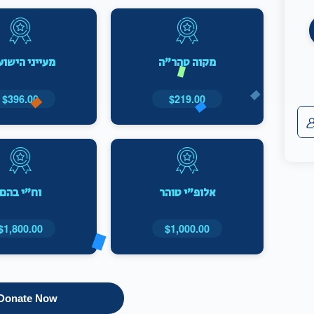
מקוה טהר"ה
מעייני הישו
$396.00
$219.00
אלופ"י טוהר
וח"י בהם
$1,800.00
$1,000.00
Donate Now