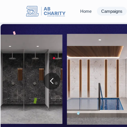
AB
Home
Campaigns
CHARITY
powerd by ahblicklive.com