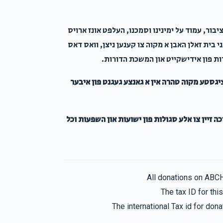
בור, עמוד על ימינינו וסמכנו, העלפט אונז ארויס
ני בית זאלן האבן א מקוה צו קענען ניצן, וואס דאס
דות פון אידישקייט און המשכת הדורות.
ציגסטע מקוה טהרה אין א גאנצע געגנט פון איבער
כה זיין צו אלע סגולות פון ישועות און השפעות וכל
All donations on ABC
The tax ID for th
The international Tax id for do