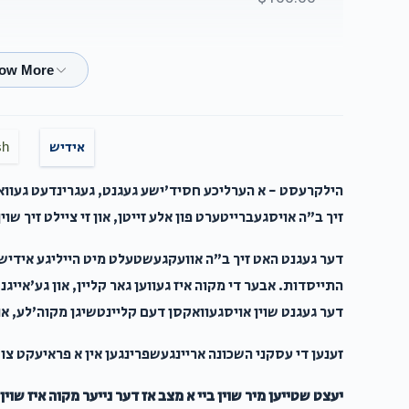
$36.00
אידיש
sh
$5.00
הילקרעסט - א הערליכע חסיד'ישע געגנט, געגרינדעט געווארן
זיך ב"ה אויסגעברייטערט פון אלע זייטן, און זי ציילט זיך שוין צו איבער 100 
דער געגנט האט זיך ב"ה אוועקגעשטעלט מיט הייליגע אידיש
$100.00
התייסדות. אבער די מקוה איז געווען גאר קליין, און גע'אייג
דער געגנט שוין אויסגעוואקסן דעם קליינטשיגן מקוה'לע, און 
$50.00
זענען די עסקני השכונה אריינגעשפרינגען אין א פראיעקט צו
יעצט שטייען מיר שוין ביי א מצב אז דער נייער מקוה איז שוי