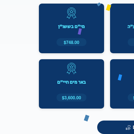
ע"ה
מי"ם בששו"ן
$748.00
באר מים חיי"ם
$3,600.00