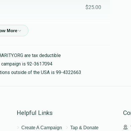
$25.00
$97.00
HARITY.ORG are tax deductible
is campaign is 92-3617094
nations outside of the USA is 99-4322663
Helpful Links
Co
Create A Campaign
Tap & Donate