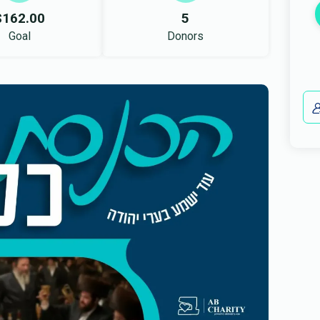
$162.00
5
Goal
Donors