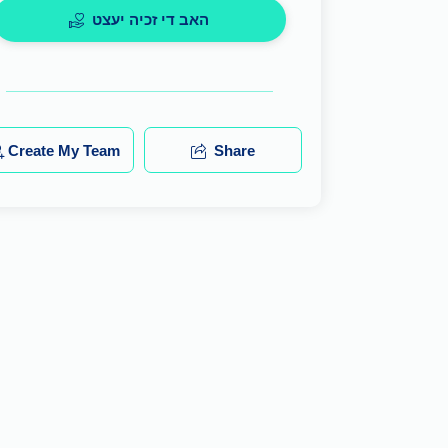
האב די זכיה יעצט
Create My Team
Share