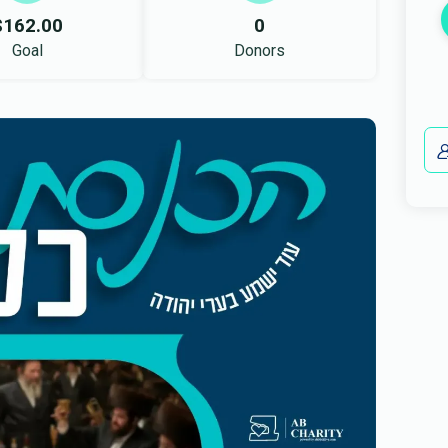
$162.00
0
Goal
Donors