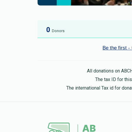
0
Donors
All donations on ABC
The tax ID for th
The international Tax id for do