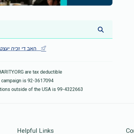
Be the first - האב די זכיה יעצט
HARITY.ORG are tax deductible
is campaign is 92-3617094
nations outside of the USA is 99-4322663
Helpful Links
Co