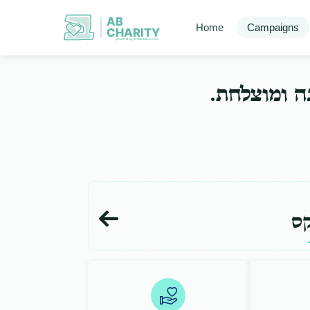
AB
Home
Campaigns
CHARITY
powerd by ahblicklive.com
בה ומוצלחת
ס