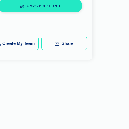
האב די זכיה יעצט
Create My Team
Share