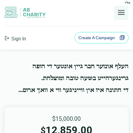
בס"ד
AB
CHARITY
powerd by ahblicklive.com
Create A Campaign
Sign In
העלף אונזער חבר גיין אונטער די חופה
גרינגערהייט בשעה טובה ומוצלחת.
די חתונה איז אין ווייניגער ווי א וואך ארום...
$15,000.00
12,859.00
$