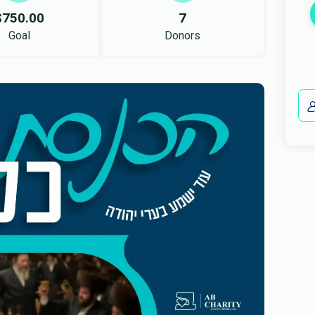
$750.00
7
Goal
Donors