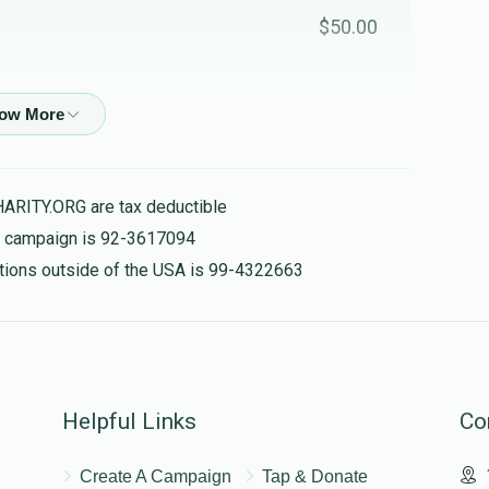
$50.00
$96.00
עלה והצלח
HARITY.ORG are tax deductible
is campaign is 92-3617094
$100.00
nations outside of the USA is 99-4322663
$38.00
Helpful Links
Co
Create A Campaign
Tap & Donate