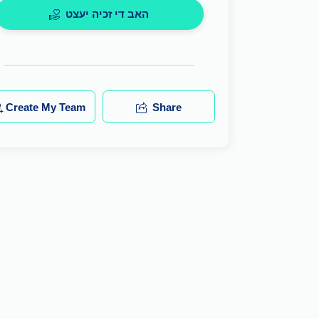
האב די זכיה יעצט
Create My Team
Share