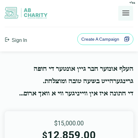
בס"ד
AB
CHARITY
powerd by ahblicklive.com
Create A Campaign
Sign In
העלף אונזער חבר גיין אונטער די חופה
גרינגערהייט בשעה טובה ומוצלחת.
די חתונה איז אין ווייניגער ווי א וואך ארום...
$15,000.00
12,859.00
$