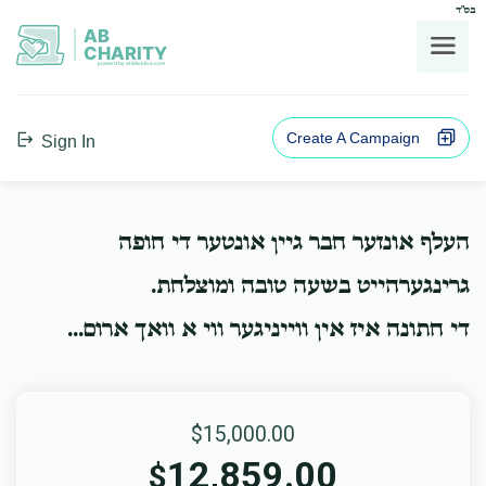
בס"ד
AB
CHARITY
powerd by ahblicklive.com
Create A Campaign
Sign In
העלף אונזער חבר גיין אונטער די חופה
גרינגערהייט בשעה טובה ומוצלחת.
די חתונה איז אין ווייניגער ווי א וואך ארום...
$15,000.00
12,859.00
$