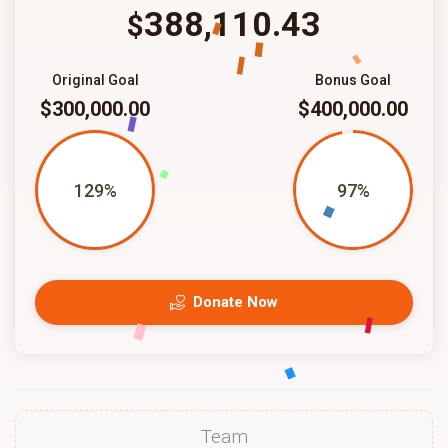
388,110.43
$
Original Goal
Bonus Goal
$300,000.00
$400,000.00
129%
97%
Donate Now
Team