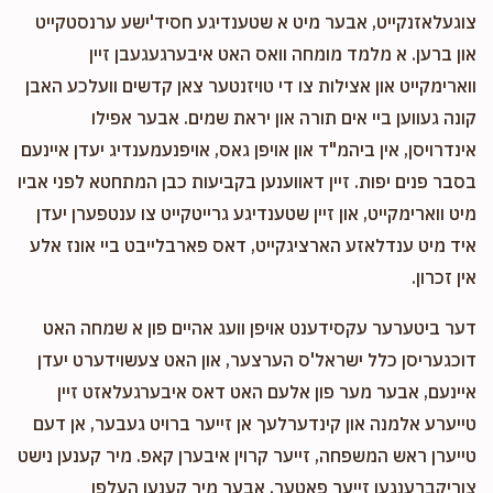
צוגעלאזנקייט, אבער מיט א שטענדיגע חסיד'ישע ערנסטקייט
און ברען. א מלמד מומחה וואס האט איבערגעגעבן זיין
ווארימקייט און אצילות צו די טויזנטער צאן קדשים וועלכע האבן
קונה געווען ביי אים תורה און יראת שמים. אבער אפילו
אינדרויסן, אין ביהמ"ד און אויפן גאס, אויפנעמענדיג יעדן איינעם
בסבר פנים יפות. זיין דאווענען בקביעות כבן המתחטא לפני אביו
מיט ווארימקייט, און זיין שטענדיגע גרייטקייט צו ענטפערן יעדן
איד מיט ענדלאזע הארציגקייט, דאס פארבלייבט ביי אונז אלע
אין זכרון.
דער ביטערער עקסידענט אויפן וועג אהיים פון א שמחה האט
דוכגעריסן כלל ישראל'ס הערצער, און האט צעשוידערט יעדן
איינעם, אבער מער פון אלעם האט דאס איבערגעלאזט זיין
טייערע אלמנה און קינדערלעך אן זייער ברויט געבער, אן דעם
טייערן ראש המשפחה, זייער קרוין איבערן קאפ. מיר קענען נישט
צוריקברענגען זייער פאטער, אבער מיר קענען העלפן