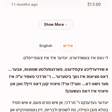
$13.00
11 months ago
A Klein
Usher E Neuman
$26.00
11 months ago
A L Zusman
Usher E Neuman
אידיש
English
$10.00
11 months ago
די גאס איז צעשוידערט. יעדער איד איז צעטרייסלט.
L Hager
Usher E Neuman
א שוידערליכע עקסידענט, פארנעפעלטע שמועות, אבער...
$36.00
11 months ago
דאס מציאות איז נאך ביטערער... ר' מרדכי סאפיר ע"ה איז
מער נישט דא... ווער?! ער?! וויאזוי קען דאס זיין?! ווען און
וויאזוי איז דאס געשעהן?
M Hartstein
Usher E Neuman
$10.00
11 months ago
יעדער געדענקט ר' מרדכי, אן איש מורם מעם, א איש חסיד
במלא מובן המילה, נוח לשמים ולבריות, זיין גוטמוטיגקייט און