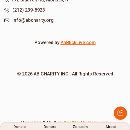
(212) 239-8923
info@abcharity.org
Powered by
AhBlickLive.com
© 2026 AB CHARITY INC . All Rights Reserved
Designed & Built by
AceWebBuilders.com
Donate
Donors
Zchusim
About