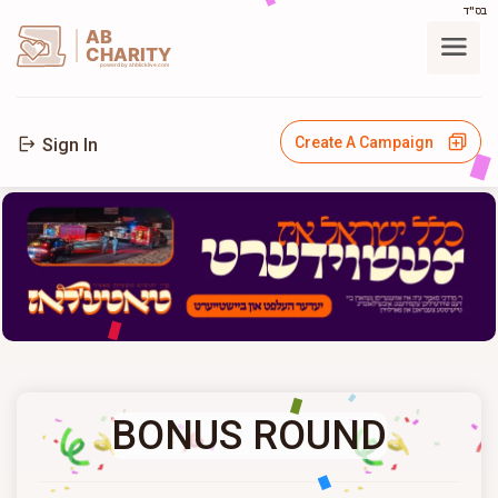
בס"ד
AB
CHARITY
powerd by ahblicklive.com
Create A Campaign
Sign In
BONUS ROUND