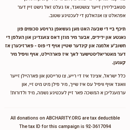
סטאביליזירן זייער צושטאנד, אז געלט זאל נישט זיין דער
אפהאלט צו אנהאלטן די לעכטיגע שטוב.
תיכף ביי די שבעה האט מען געשאפן גרויסע סכומים פון
נאנטע און ידידים, אבער מיר מוזן דאס צוענדיגן און העלפן די
חשוב'ע אלמנה און קינדער שטיין אויף די פוס - פארזיכערן אז
דער מאטריאליסטישער לאך איז פארהיילט, אויף וויפיל מיר
קענען.
כלל ישראל, אצינד איז די רייע, צו טרייסטן און פארהיילן זייער
וואונד אויף וויפיל עס איז שייך, מיר פילן מיט מיט זיי, און
ערמעגליכן א המשכה פאר זיין לעכטיגע נשמה, מיד ולדורות!
All donations on ABCHARITY.ORG are tax deductible
The tax ID for this campaign is 92-3617094