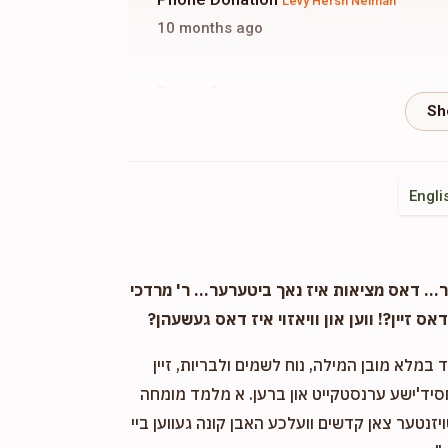
Levy Hersh Neiman
10 months ago
Phone Donation
Levy Hersh Neiman
11 months ago
Phone Donation
Levy Hersh Neiman
Engli
11 months ago
. דאס מציאות איז נאך ביטערער... ר' מרדכי
אס זיין?! ווען און וויאזוי איז דאס געשעהן?
במלא מובן המילה, נוח לשמים ולבריות, זיין
חסיד'ישע ערנסטקייט און ברען. א מלמד מומחה
ויזנטער צאן קדשים וועלכע האבן קונה געווען ביי