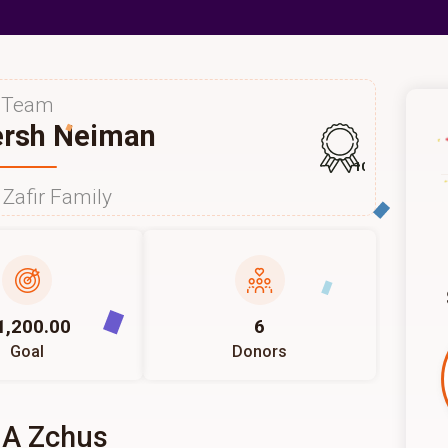
Team
ersh Neiman
100
Zafir Family
1,200.00
6
Goal
Donors
 A Zchus