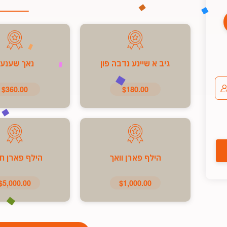
גיב א שיינע נדבה פון
נאך שענע
$360.00
$180.00
הילף פארן וואך
הילף פארן ח
$5,000.00
$1,000.00