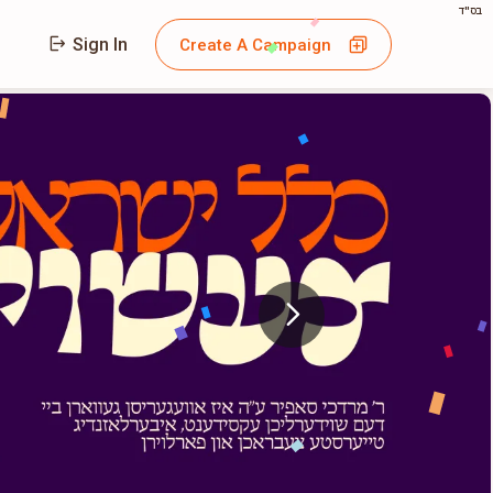
בס"ד
Sign In
Create A Campaign