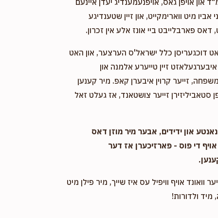
"ד און אויפן גאס, אויפנעמענדיג יעדן איינעם
אביו מיט ווארימקייט, און זיין שטענדיגע
 דאס פארבלייבט ביי אונז אלע אין זכרון.
אט דוכגעריסן כלל ישראל'ס הערצער, און האט
יבערגעלאזט זיין טייערע אלמנה און
שפחה, זייער קרוין איבערן קאפ. מיר קענען
 סטאביליזירן זייער צושטאנד, אז געלט זאל
אנטע און ידידים, אבער מיר מוזן דאס
אויף די פוס - פארזיכערן אז דער
ענען.
ער וואונד אויף וויפיל עס איז שייך, מיר פילן מיט
 מיד ולדורות!