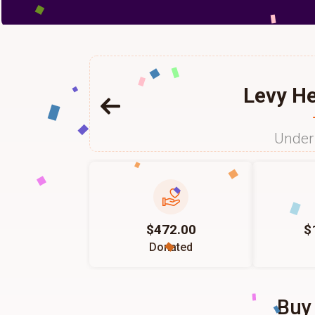
Levy H
Under 
$472.00
$
Donated
Buy