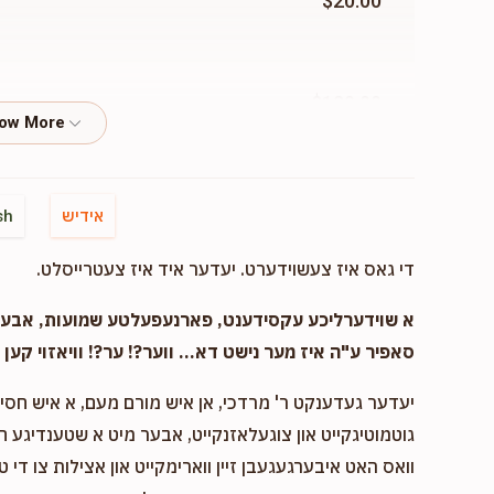
$20.00
$120.00
$10.00
אידיש
sh
די גאס איז צעשוידערט. יעדער איד איז צעטרייסלט.
א שוידערליכע עקסידענט, פארנעפעלטע שמועות, אבער..
סאפיר ע"ה איז מער נישט דא... ווער?! ער?! וויאזוי קען ד
יעדער געדענקט ר' מרדכי, אן איש מורם מעם, א איש חסיד 
גוטמוטיגקייט און צוגעלאזנקייט, אבער מיט א שטענדיגע 
וואס האט איבערגעגעבן זיין ווארימקייט און אצילות צו די ט