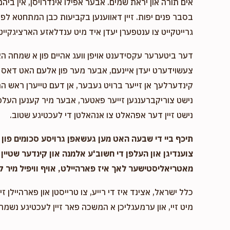
אים תורה און יראת שמים. אבער אפילו אינדרויסן, אין ביהמ
בסבר פנים יפות. זיין דאווענען בקביעות כבן המתחטא לפני 
גרייטקייט צו ענטפערן יעדן איד מיט ענדלאזע הארציגקייט,
דער ביטערער עקסידענט אויפן וועג אהיים פון א שמחה ה
צעשוידערט יעדן איינעם, אבער מער פון אלעם האט דאס א
קינדערלעך אן זייער ברויט געבער, אן דעם טייערן ראש המ
נישט צוריקברענגען זייער פאטער, אבער מיר קענען העלפן
נישט זיין דער אפהאלט צו אנהאלטן די לעכטיגע שטוב.
תיכף ביי די שבעה האט מען געשאפן גרויסע סכומים פון נ
צוענדיגן און העלפן די חשוב'ע אלמנה און קינדער שטיין 
מאטריאליסטישער לאך איז פארהיילט, אויף וויפיל מיר ק
כלל ישראל, אצינד איז די רייע, צו טרייסטן און פארהיילן זיי
מיט זיי, און ערמעגליכן א המשכה פאר זיין לעכטיגע נשמה,