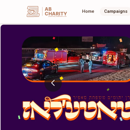
AB
Home
Campaigns
CHARITY
powerd by ahblicklive.com