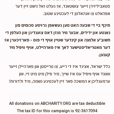
סטאביליזירן זייער צושטאנד, אז געלט זאל נישט זיין דער
אפהאלט צו אנהאלטן די לעכטיגע שטוב.
תיכף ביי די שבעה האט מען געשאפן גרויסע סכומים פון
נאנטע און ידידים, אבער מיר מוזן דאס צוענדיגן און העלפן די
חשוב'ע אלמנה און קינדער שטיין אויף די פוס - פארזיכערן אז
דער מאטריאליסטישער לאך איז פארהיילט, אויף וויפיל מיר
קענען.
כלל ישראל, אצינד איז די רייע, צו טרייסטן און פארהיילן זייער
וואונד אויף וויפיל עס איז שייך, מיר פילן מיט מיט זיי, און
ערמעגליכן א המשכה פאר זיין לעכטיגע נשמה, מיד ולדורות!
All donations on ABCHARITY.ORG are tax deductible
The tax ID for this campaign is 92-3617094