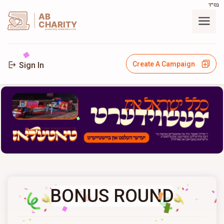
בס"ד
AB
CHARITY
powerd by ahblicklive.com
Create A Campaign
Sign In
BONUS ROUND