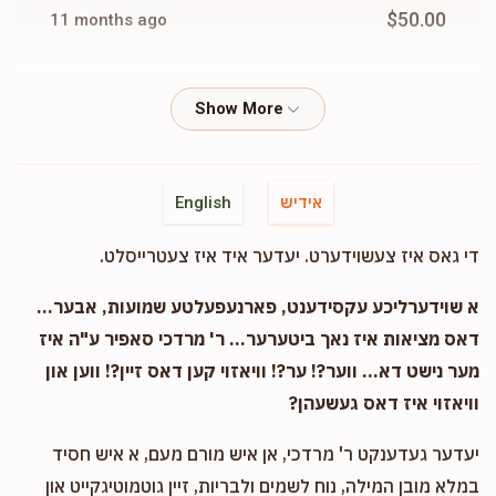
$50.00
11 months ago
Rabbi Taub
Shrage Yitzchok Gandel
$50.00
11 months ago
Fishel Rubinstein
Shrage Yitzchok Gandel
אידיש
English
$50.00
11 months ago
די גאס איז צעשוידערט. יעדער איד איז צעטרייסלט.
Mordechai Silberstein
Shrage Yitzchok Gandel
א שוידערליכע עקסידענט, פארנעפעלטע שמועות, אבער...
$100.00
11 months ago
דאס מציאות איז נאך ביטערער... ר' מרדכי סאפיר ע"ה איז
מער נישט דא... ווער?! ער?! וויאזוי קען דאס זיין?! ווען און
וויאזוי איז דאס געשעהן?
A. A. M. Weiss
Shrage Yitzchok Gandel
$50.00
11 months ago
יעדער געדענקט ר' מרדכי, אן איש מורם מעם, א איש חסיד
במלא מובן המילה, נוח לשמים ולבריות, זיין גוטמוטיגקייט און