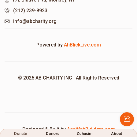
(212) 239-8923
info@abcharity.org
Powered by
AhBlickLive.com
© 2026 AB CHARITY INC . All Rights Reserved
Designed & Built by
AceWebBuilders.com
Donate
Donors
Zchusim
About