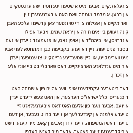
צוגעלאזנקייט, אבער מיט א שטענדיגע חסיד'ישע ערנסטקייט
און ברען. א מלמד מומחה וואס האט איבערגעגעבן זיין
ווארימקייט און אצילות צו די טויזנטער צאן קדשים וועלכע האבן
קונה געווען ביי אים תורה און יראת שמים. אבער אפילו
אינדרויסן, אין ביהמ"ד און אויפן גאס, אויפנעמענדיג יעדן איינעם
בסבר פנים יפות. זיין דאווענען בקביעות כבן המתחטא לפני אביו
מיט ווארימקייט, און זיין שטענדיגע גרייטקייט צו ענטפערן יעדן
איד מיט ענדלאזע הארציגקייט, דאס פארבלייבט ביי אונז אלע
אין זכרון.
דער ביטערער עקסידענט אויפן וועג אהיים פון א שמחה האט
דוכגעריסן כלל ישראל'ס הערצער, און האט צעשוידערט יעדן
איינעם, אבער מער פון אלעם האט דאס איבערגעלאזט זיין
טייערע אלמנה און קינדערלעך אן זייער ברויט געבער, אן דעם
טייערן ראש המשפחה, זייער קרוין איבערן קאפ. מיר קענען נישט
צוריקברענגען זייער פאטער, אבער מיר קענען העלפן