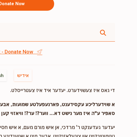
Donate Now
st - Donate Now
אידיש
sh
די גאס איז צעשוידערט. יעדער איד איז צעטרייסלט.
א שוידערליכע עקסידענט, פארנעפעלטע שמועות, אבער..
סאפיר ע"ה איז מער נישט דא... ווער?! ער?! וויאזוי קען ד
יעדער געדענקט ר' מרדכי, אן איש מורם מעם, א איש חסיד 
גוטמוטיגקייט און צוגעלאזנקייט, אבער מיט א שטענדיגע 