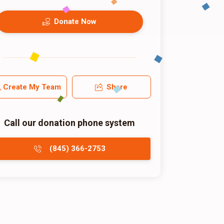
Donate Now
Create My Team
Share
Call our donation phone system
(845) 366-2753