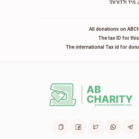
 מיד ולדורות!
All donations on ABC
The tax ID for th
The international Tax id for do