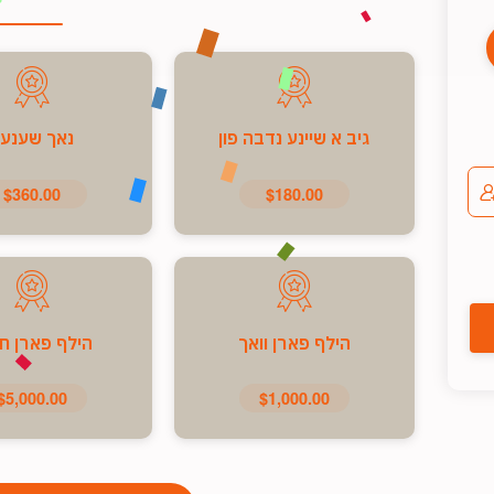
גיב א שיינע נדבה פון
נאך שענע
$360.00
$180.00
הילף פארן וואך
הילף פארן ח
$5,000.00
$1,000.00