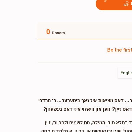
0
Donors
Be the fir
Engli
. דאס מציאות איז נאך ביטערער... ר' מרדכי
אס זיין?! ווען און וויאזוי איז דאס געשעהן?
במלא מובן המילה, נוח לשמים ולבריות, זיין
חסיד'ישע ערנסטקייט און ברען. א מלמד מומחה