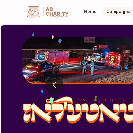
AB
Home
Campaigns
CHARITY
powerd by ahblicklive.com