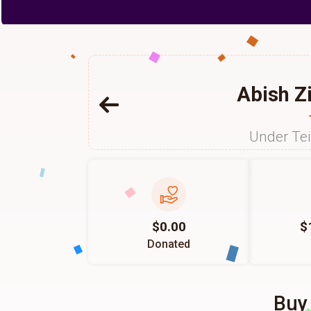
Abish Z
Under Te
$0.00
$
Donated
Buy