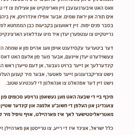
וואס האט איבערגעגעבן זיין ווארימקייט און אצילות צו די ט
אים תורה און יראת שמים. אבער אפילו אינדרויסן, אין ביהמ
בסבר פנים יפות. זיין דאווענען בקביעות כבן המתחטא לפני 
גרייטקייט צו ענטפערן יעדן איד מיט ענדלאזע הארציגקייט,
דער ביטערער עקסידענט אויפן וועג אהיים פון א שמחה ה
צעשוידערט יעדן איינעם, אבער מער פון אלעם האט דאס א
קינדערלעך אן זייער ברויט געבער, אן דעם טייערן ראש המ
נישט צוריקברענגען זייער פאטער, אבער מיר קענען העלפן
נישט זיין דער אפהאלט צו אנהאלטן די לעכטיגע שטוב.
תיכף ביי די שבעה האט מען געשאפן גרויסע סכומים פון נ
צוענדיגן און העלפן די חשוב'ע אלמנה און קינדער שטיין 
מאטריאליסטישער לאך איז פארהיילט, אויף וויפיל מיר ק
כלל ישראל, אצינד איז די רייע, צו טרייסטן און פארהיילן זיי