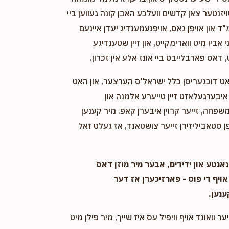
ויזנטער צאן קדשים וועלכע האבן קונה געווען ביי
"ד און אויפן גאס, אויפנעמענדיג יעדן איינעם
אביו מיט ווארימקייט, און זיין שטענדיגע
 דאס פארבלייבט ביי אונז אלע אין זכרון.
אט דוכגעריסן כלל ישראל'ס הערצער, און האט
יבערגעלאזט זיין טייערע אלמנה און
שפחה, זייער קרוין איבערן קאפ. מיר קענען
 סטאביליזירן זייער צושטאנד, אז געלט זאל
אנטע און ידידים, אבער מיר מוזן דאס
אויף די פוס - פארזיכערן אז דער
ענען.
ער וואונד אויף וויפיל עס איז שייך, מיר פילן מיט