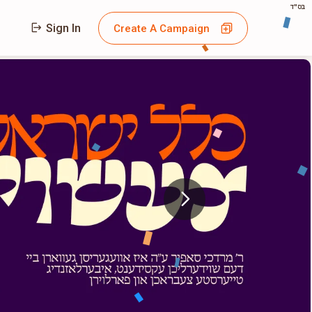
בס"ד
Sign In
Create A Campaign