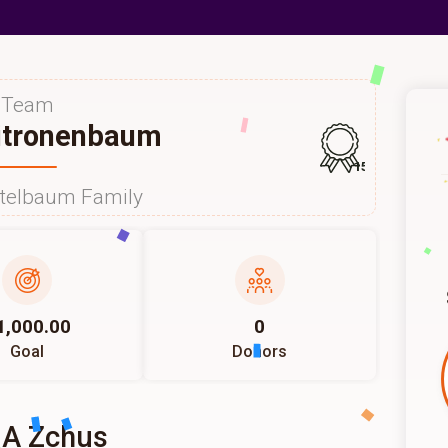
Team
itronenbaum
157
itelbaum Family
1,000.00
0
Goal
Donors
 A Zchus