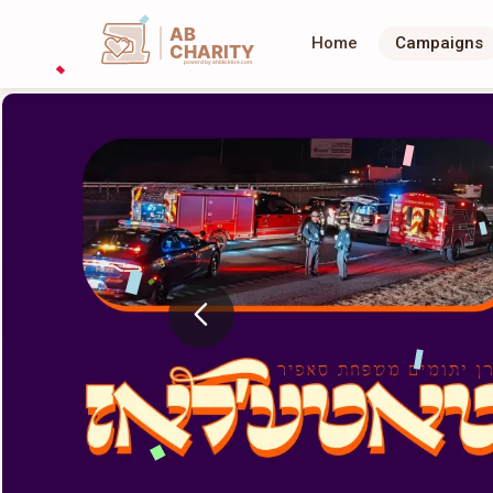
AB
Home
Campaigns
CHARITY
powerd by ahblicklive.com