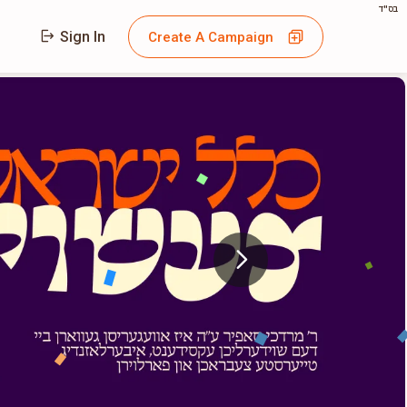
בס"ד
Sign In
Create A Campaign