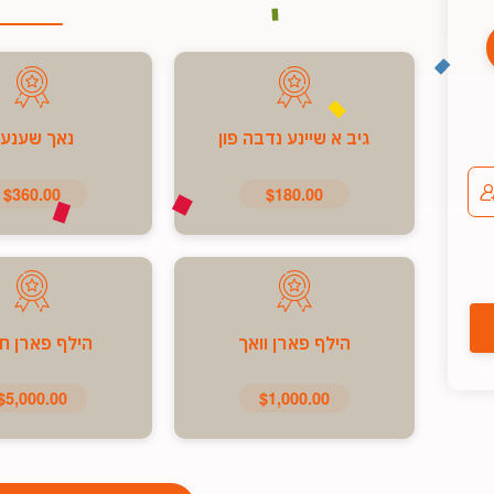
גיב א שיינע נדבה פון
נאך שענע
$360.00
$180.00
הילף פארן וואך
הילף פארן ח
$5,000.00
$1,000.00