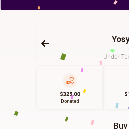
Yosy
Under Te
$325.00
$
Donated
Buy