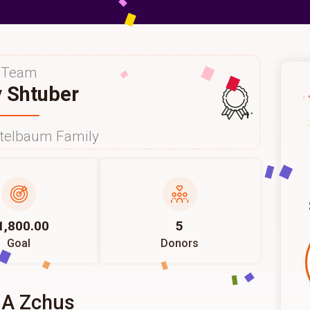
Team
 Shtuber
115
itelbaum Family
1,800.00
5
Goal
Donors
 A Zchus