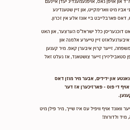
"ד און אויפן גאס, אויפנעמענדיג יעדן איינעם
אביו מיט ווארימקייט, און זיין שטענדיגע
 דאס פארבלייבט ביי אונז אלע אין זכרון.
אט דוכגעריסן כלל ישראל'ס הערצער, און האט
יבערגעלאזט זיין טייערע אלמנה און
שפחה, זייער קרוין איבערן קאפ. מיר קענען
 סטאביליזירן זייער צושטאנד, אז געלט זאל
אנטע און ידידים, אבער מיר מוזן דאס
אויף די פוס - פארזיכערן אז דער
ענען.
ער וואונד אויף וויפיל עס איז שייך, מיר פילן מיט
 מיד ולדורות!