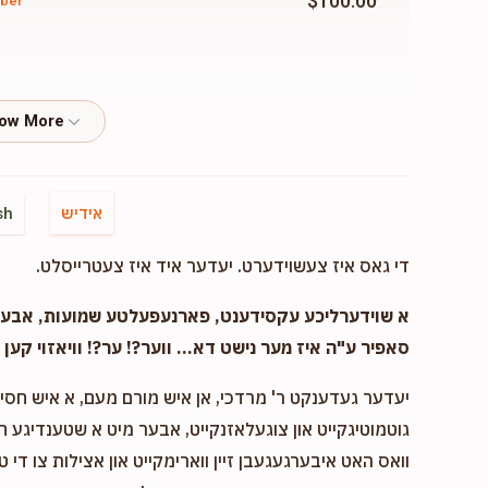
$100.00
uber
$50.00
אידיש
sh
די גאס איז צעשוידערט. יעדער איד איז צעטרייסלט.
א שוידערליכע עקסידענט, פארנעפעלטע שמועות, אבער..
סאפיר ע"ה איז מער נישט דא... ווער?! ער?! וויאזוי קען ד
יעדער געדענקט ר' מרדכי, אן איש מורם מעם, א איש חסיד 
גוטמוטיגקייט און צוגעלאזנקייט, אבער מיט א שטענדיגע 
וואס האט איבערגעגעבן זיין ווארימקייט און אצילות צו די ט