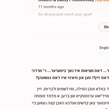
Yosy Sht
11 months ago
Go strong and reach your goal!
Asher Hello Lighting
Yosy Shtuber
11 months ago
Engli
. דאס מציאות איז נאך ביטערער... ר' מרדכי
אס זיין?! ווען און וויאזוי איז דאס געשעהן?
במלא מובן המילה, נוח לשמים ולבריות, זיין
חסיד'ישע ערנסטקייט און ברען. א מלמד מומחה
ויזנטער צאן קדשים וועלכע האבן קונה געווען ביי