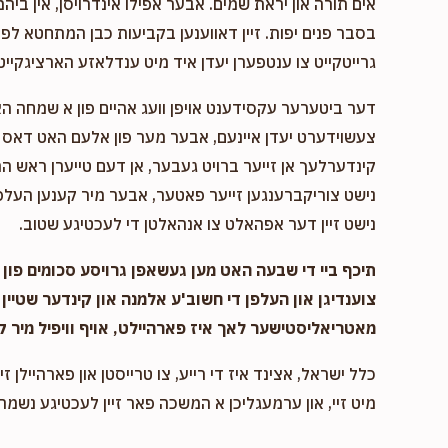
אים תורה און יראת שמים. אבער אפילו אינדרויסן, אין ביהמ
בסבר פנים יפות. זיין דאווענען בקביעות כבן המתחטא לפני 
גרייטקייט צו ענטפערן יעדן איד מיט ענדלאזע הארציגקייט,
דער ביטערער עקסידענט אויפן וועג אהיים פון א שמחה ה
צעשוידערט יעדן איינעם, אבער מער פון אלעם האט דאס א
קינדערלעך אן זייער ברויט געבער, אן דעם טייערן ראש המ
נישט צוריקברענגען זייער פאטער, אבער מיר קענען העלפן
נישט זיין דער אפהאלט צו אנהאלטן די לעכטיגע שטוב.
תיכף ביי די שבעה האט מען געשאפן גרויסע סכומים פון נ
צוענדיגן און העלפן די חשוב'ע אלמנה און קינדער שטיין 
מאטריאליסטישער לאך איז פארהיילט, אויף וויפיל מיר ק
כלל ישראל, אצינד איז די רייע, צו טרייסטן און פארהיילן זיי
מיט זיי, און ערמעגליכן א המשכה פאר זיין לעכטיגע נשמה,