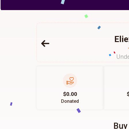
Eli
Unde
$0.00
Donated
Buy