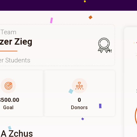
Team
ezer Zieg
157
r Students
$500.00
0
Goal
Donors
 A Zchus