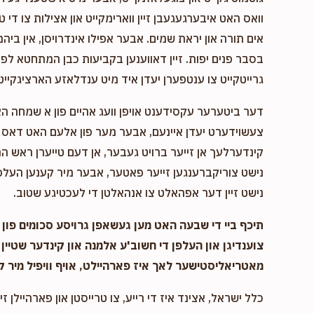
וואס האט איבערגעגעבן זיין ווארימקייט און אצילות צו די ט
אים תורה און יראת שמים. אבער אפילו אינדרויסן, אין ביהמ
בסבר פנים יפות. זיין דאווענען בקביעות כבן המתחטא לפני 
גרייטקייט צו ענטפערן יעדן איד מיט ענדלאזע הארציגקייט,
דער ביטערער עקסידענט אויפן וועג אהיים פון א שמחה ה
צעשוידערט יעדן איינעם, אבער מער פון אלעם האט דאס א
קינדערלעך אן זייער ברויט געבער, אן דעם טייערן ראש המ
נישט צוריקברענגען זייער פאטער, אבער מיר קענען העלפן
נישט זיין דער אפהאלט צו אנהאלטן די לעכטיגע שטוב.
תיכף ביי די שבעה האט מען געשאפן גרויסע סכומים פון נ
צוענדיגן און העלפן די חשוב'ע אלמנה און קינדער שטיין 
מאטריאליסטישער לאך איז פארהיילט, אויף וויפיל מיר ק
כלל ישראל, אצינד איז די רייע, צו טרייסטן און פארהיילן זיי