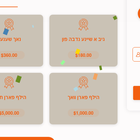
גיב א שיינע נדבה פון
נאך שענע
$360.00
$180.00
הילף פארן וואך
הילף פארן ח
$5,000.00
$1,000.00