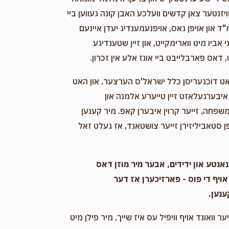
ויזנטער צאן קדשים וועלכע האבן קונה געווען ביי
"ד און אויפן גאס, אויפנעמענדיג יעדן איינעם
אביו מיט ווארימקייט, און זיין שטענדיגע
 דאס פארבלייבט ביי אונז אלע אין זכרון.
אט דוכגעריסן כלל ישראל'ס הערצער, און האט
יבערגעלאזט זיין טייערע אלמנה און
שפחה, זייער קרוין איבערן קאפ. מיר קענען
 סטאביליזירן זייער צושטאנד, אז געלט זאל
אנטע און ידידים, אבער מיר מוזן דאס
אויף די פוס - פארזיכערן אז דער
ענען.
ער וואונד אויף וויפיל עס איז שייך, מיר פילן מיט