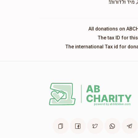
 מיד ולדורות!
All donations on ABC
The tax ID for th
The international Tax id for do