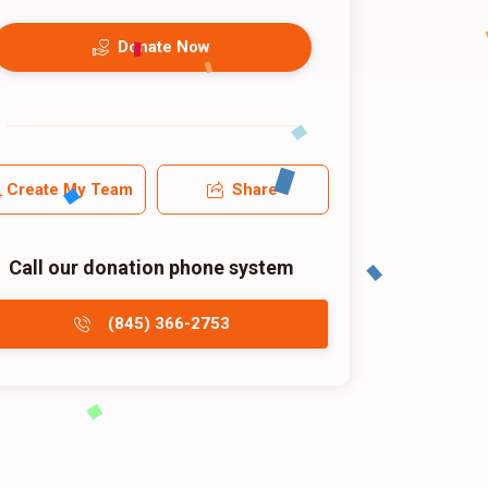
Donate Now
Create My Team
Share
Call our donation phone system
(845) 366-2753