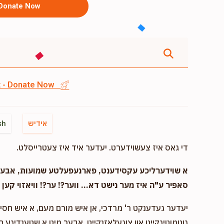
Donate Now
st - Donate Now
אידיש
sh
די גאס איז צעשוידערט. יעדער איד איז צעטרייסלט.
א שוידערליכע עקסידענט, פארנעפעלטע שמועות, אבער..
סאפיר ע"ה איז מער נישט דא... ווער?! ער?! וויאזוי קען ד
יעדער געדענקט ר' מרדכי, אן איש מורם מעם, א איש חסיד 
גוטמוטיגקייט און צוגעלאזנקייט, אבער מיט א שטענדיגע 