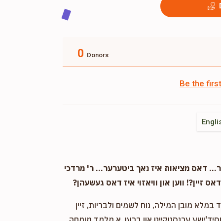
0
Donors
Be the fir
Engli
. דאס מציאות איז נאך ביטערער... ר' מרדכי
אס זיין?! ווען און וויאזוי איז דאס געשעהן?
במלא מובן המילה, נוח לשמים ולבריות, זיין
חסיד'ישע ערנסטקייט און ברען. א מלמד מומחה