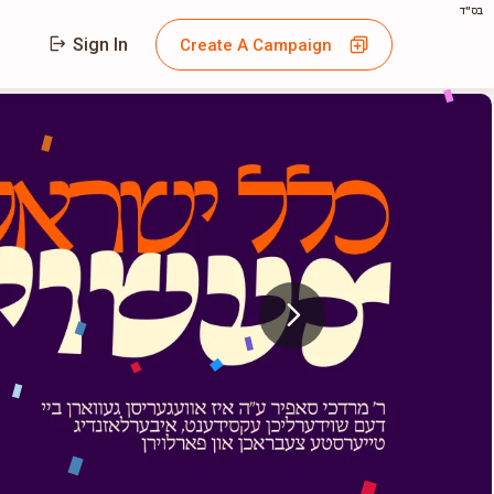
בס"ד
Sign In
Create A Campaign