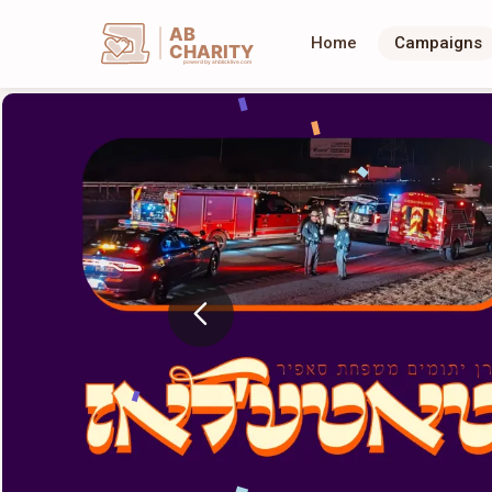
AB
Home
Campaigns
CHARITY
powerd by ahblicklive.com