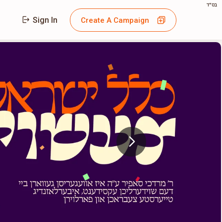
בס"ד
Sign In
Create A Campaign