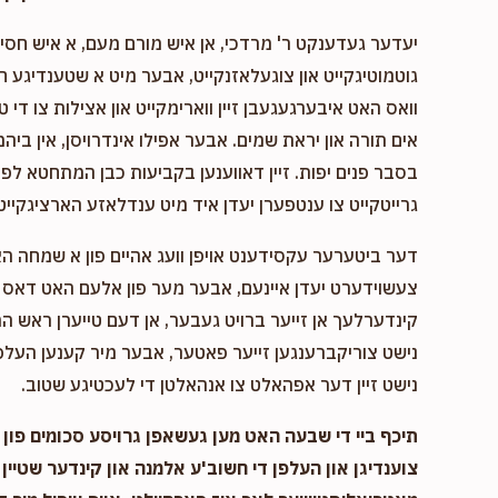
יעדער געדענקט ר' מרדכי, אן איש מורם מעם, א איש חסיד 
גוטמוטיגקייט און צוגעלאזנקייט, אבער מיט א שטענדיגע 
וואס האט איבערגעגעבן זיין ווארימקייט און אצילות צו די ט
אים תורה און יראת שמים. אבער אפילו אינדרויסן, אין ביהמ
בסבר פנים יפות. זיין דאווענען בקביעות כבן המתחטא לפני 
גרייטקייט צו ענטפערן יעדן איד מיט ענדלאזע הארציגקייט,
דער ביטערער עקסידענט אויפן וועג אהיים פון א שמחה ה
צעשוידערט יעדן איינעם, אבער מער פון אלעם האט דאס א
קינדערלעך אן זייער ברויט געבער, אן דעם טייערן ראש המ
נישט צוריקברענגען זייער פאטער, אבער מיר קענען העלפן
נישט זיין דער אפהאלט צו אנהאלטן די לעכטיגע שטוב.
תיכף ביי די שבעה האט מען געשאפן גרויסע סכומים פון נ
צוענדיגן און העלפן די חשוב'ע אלמנה און קינדער שטיין 