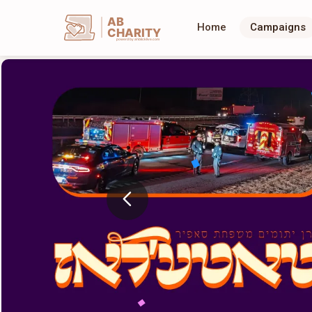
AB
Home
Campaigns
CHARITY
powerd by ahblicklive.com