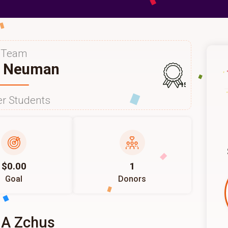
Team
r Neuman
150
r Students
$0.00
1
Goal
Donors
 A Zchus