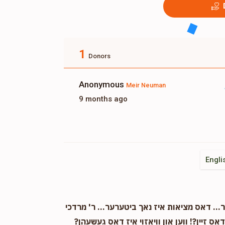
1
Donors
Anonymous
Meir Neuman
9 months ago
Engli
. דאס מציאות איז נאך ביטערער... ר' מרדכי
אס זיין?! ווען און וויאזוי איז דאס געשעהן?