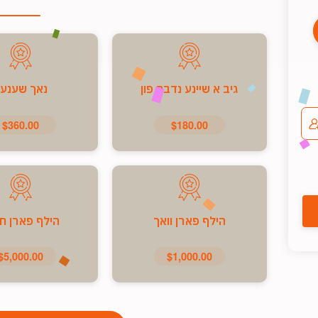
גיב א שיינע נדבה פון
נאך שענע
$360.00
$180.00
הילף פארן וואך
הילף פארן ח
$5,000.00
$1,000.00