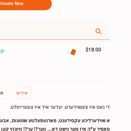
Donate Now
$18.00
אידיש
sh
די גאס איז צעשוידערט. יעדער איד איז צעטרייסלט.
א שוידערליכע עקסידענט, פארנעפעלטע שמועות, אבער..
סאפיר ע"ה איז מער נישט דא... ווער?! ער?! וויאזוי קען ד