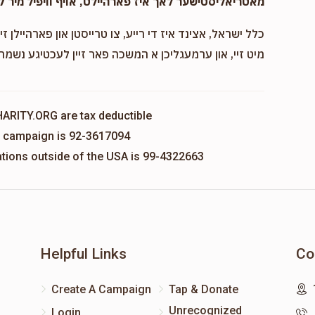
מאטריאליסטישער לאך איז פארהיילט, אויף וויפיל מיר ק
כלל ישראל, אצינד איז די רייע, צו טרייסטן און פארהיילן זיי
מיט זיי, און ערמעגליכן א המשכה פאר זיין לעכטיגע נשמה,
HARITY.ORG are tax deductible
is campaign is 92-3617094
nations outside of the USA is 99-4322663
Helpful Links
Co
Create A Campaign
Tap & Donate
Unrecognized
Login