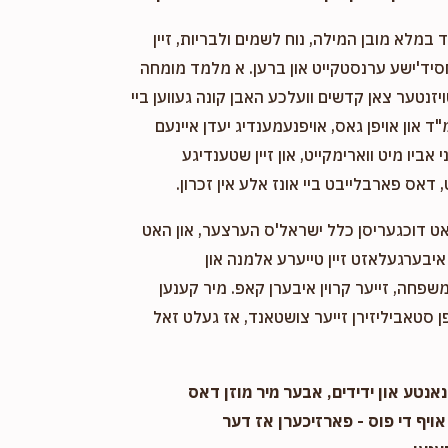
במלא מובן המילה, נוח לשמים ולבריות, זיין
חסיד'ישע ערנסטקייט און ברען. א מלמד מומחה
ויזנטער צאן קדשים וועלכע האבן קונה געווען ביי
"ד און אויפן גאס, אויפנעמענדיג יעדן איינעם
אביו מיט ווארימקייט, און זיין שטענדיגע
 דאס פארבלייבט ביי אונז אלע אין זכרון.
אט דוכגעריסן כלל ישראל'ס הערצער, און האט
יבערגעלאזט זיין טייערע אלמנה און
שפחה, זייער קרוין איבערן קאפ. מיר קענען
 סטאביליזירן זייער צושטאנד, אז געלט זאל
אנטע און ידידים, אבער מיר מוזן דאס
אויף די פוס - פארזיכערן אז דער