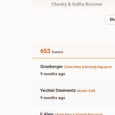
Chesky & Gellie Bronner
$4,600
$5,000
67
Donated
Goal
Donors
Shrage Yitzchok Gandel
653
Donors
$3,106
$5,000
30
Donated
Goal
Donors
Grunberger
Chaim Meir & Breindy Rapoport
9 months ago
Devoiry Rapaport
Yechiel Steimentz
Moshe Zafir
$1,777
$1,800
38
9 months ago
Donated
Goal
Donors
F. Klein
Chaim Meir & Breindy Rapoport