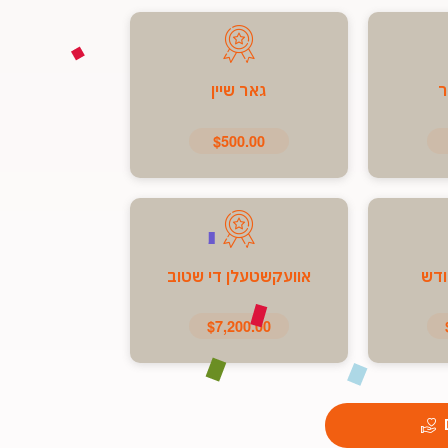
ר
גאר שיין
$500.00
ודש
אוועקשטעלן די שטוב
$7,200.00