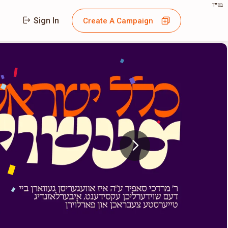
בס"ד
Sign In
Create A Campaign