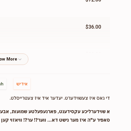
Moshe Zafir
$1,304
$1,000
8
$36.00
Donated
Goal
Donors
Mordche Yitzchok Lazar
$20.00
$1,040
$1,200
8
Donated
Goal
Donors
$60.00
אידיש
sh
Levy Hersh Neiman
די גאס איז צעשוידערט. יעדער איד איז צעטרייסלט.
$125.00
א שוידערליכע עקסידענט, פארנעפעלטע שמועות, אבער..
$472
$1,200
6
סאפיר ע"ה איז מער נישט דא... ווער?! ער?! וויאזוי קען ?
Donated
Goal
Donors