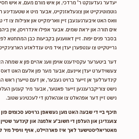
יעדער געדענקט ר' מרדכי, אן איש מורם מעם, א איש חסיד 
$250.00
Yoel Braver
גוטמוטיגקייט און צוגעלאזנקייט, אבער מיט א שטענדיגע 
וואס האט איבערגעגעבן זיין ווארימקייט און אצילות צו די ט
$180
$1,200
1
אים תורה און יראת שמים. אבער אפילו אינדרויסן, אין ביהמ
Donated
Goal
Donors
בסבר פנים יפות. זיין דאווענען בקביעות כבן המתחטא לפני 
גרייטקייט צו ענטפערן יעדן איד מיט ענדלאזע הארציגקייט.
Breindy Geller
דער ביטערער עקסידענט אויפן וועג אהיים פון א שמחה ה
צעשוידערט יעדן איינעם, אבער מער פון אלעם האט דאס א
$162
$500
5
קינדערלעך אן זייער ברויט געבער, אן דעם טייערן ראש המ
Donated
Goal
Donors
נישט צוריקברענגען זייער פאטער, אבער מיר קענען העלפן
נישט זיין דער אפהאלט צו אנהאלטן די לעכטיגע שטוב.
Moshe Hersh Lazar
תיכף ביי די שבעה האט מען געשאפן גרויסע סכומים פון נ
$0
$3,600
0
צוענדיגן און העלפן די חשוב'ע אלמנה און קינדער שטיין 
Donated
Goal
Donors
מאטריאליסטישער לאך איז פארהיילט, אויף וויפיל מיר .