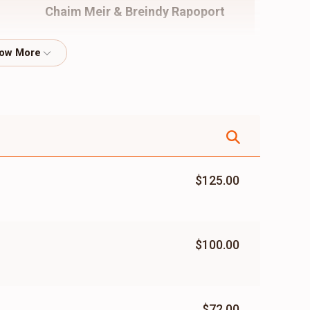
Chaim Meir & Breindy Rapoport
$4,539
$3,000
37
Donated
Goal
Donors
Shimshon & Sury Hezkel
$2,061
$3,000
31
Donated
Goal
Donors
$125.00
Yoely Reiss
$100.00
$1,670
$2,000
35
Donated
Goal
Donors
$72.00