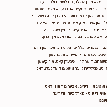
במלא מובן המילה, נוח לשמים ולבריות, זיין
Phone Donation
Levy Hersh Neiman
Yida Yoel Levinger
חסיד'ישע ערנסטקייט און ברען. א מלמד מומחה
10 months ago
ויזנטער צאן קדשים וועלכע האבן קונה געווען ביי
$276
$1,000
6
"ד און אויפן גאס, אויפנעמענדיג יעדן איינעם
Donated
Goal
Donors
אביו מיט ווארימקייט, און זיין שטענדיגע
, דאס פארבלייבט ביי אונז אלע אין זכרון
Mayer Zev Zafir
אט דוכגעריסן כלל ישראל'ס הערצער, און האט
יבערגעלאזט זיין טייערע אלמנה און
$162
$2,000
6
שפחה, זייער קרוין איבערן קאפ. מיר קענען
Donated
Goal
Donors
 סטאביליזירן זייער צושטאנד, אז געלט זאל
Yosef Leib Rapaport
אנטע און ידידים, אבער מיר מוזן דאס
$2
$1,000
1
אויף די פוס - פארזיכערן אז דער
Donated
Goal
Donors
קענען