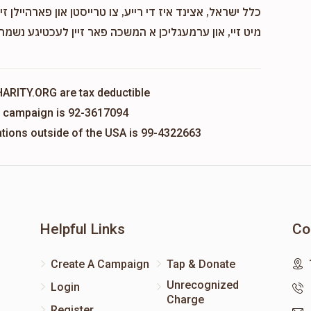
כלל ישראל, אצינד איז די רייע, צו טרייסטן און פארהיילן זיי
Mendy Pollack
מיט זיי, און ערמעגליכן א המשכה פאר זיין לעכטיגע נשמה!
$0
$1,800
0
Donated
Goal
Donors
HARITY.ORG are tax deductible
is campaign is 92-3617094
Yecheskel Yoel 
nations outside of the USA is 99-4322663
$0
$1,800
0
Donated
Goal
Donors
Helpful Links
Co
Create A Campaign
Tap & Donate
Unrecognized
Login
Charge
Register