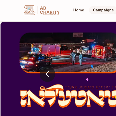
AB
Home
Campaigns
CHARITY
powerd by ahblicklive.com