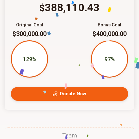
388,110.43
$
Original Goal
Bonus Goal
$300,000.00
$400,000.00
129%
97%
Donate Now
Team