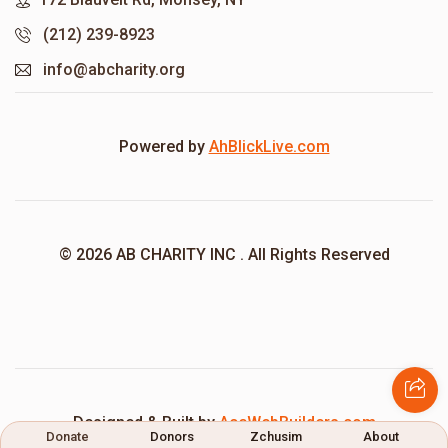
(212) 239-8923
info@abcharity.org
Powered by
AhBlickLive.com
© 2026 AB CHARITY INC . All Rights Reserved
Designed & Built by
AceWebBuilders.com
Donate
Donors
Zchusim
About