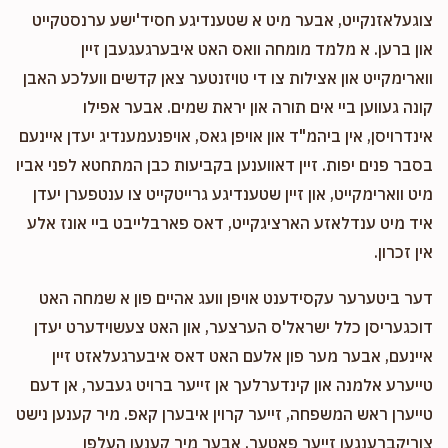
צוגעלאזנקייט, אבער מיט א שטענדיגע חסיד'ישע ערנסטקייט
און ברען. א מלמד מומחה וואס האט איבערגעגעבן זיין
ווארימקייט און אצילות צו די טויזנטער צאן קדשים וועלכע האבן
קונה געווען ביי אים תורה און יראת שמים. אבער אפילו
אינדרויסן, אין ביהמ"ד און אויפן גאס, אויפנעמענדיג יעדן איינעם
בסבר פנים יפות. זיין דאווענען בקביעות כבן המתחטא לפני אביו
מיט ווארימקייט, און זיין שטענדיגע גרייטקייט צו ענטפערן יעדן
איד מיט ענדלאזע הארציגקייט, דאס פארבלייבט ביי אונז אלע
אין זכרון.
דער ביטערער עקסידענט אויפן וועג אהיים פון א שמחה האט
דוכגעריסן כלל ישראל'ס הערצער, און האט צעשוידערט יעדן
איינעם, אבער מער פון אלעם האט דאס איבערגעלאזט זיין
טייערע אלמנה און קינדערלעך אן זייער ברויט געבער, אן דעם
טייערן ראש המשפחה, זייער קרוין איבערן קאפ. מיר קענען נישט
צוריקברענגען זייער פאטער, אבער מיר קענען העלפן