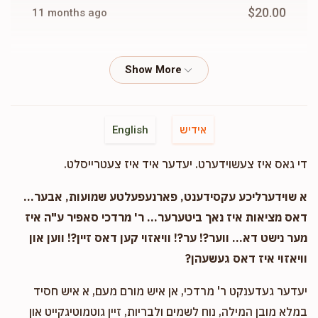
$20.00
11 months ago
Hershy Wiess
Moshe Neuman
$50.00
11 months ago
Hershy Wiess
Moshe Neuman
אידיש
English
$72.00
11 months ago
די גאס איז צעשוידערט. יעדער איד איז צעטרייסלט.
Hershy Wiess
Moshe Neuman
א שוידערליכע עקסידענט, פארנעפעלטע שמועות, אבער...
$20.00
11 months ago
דאס מציאות איז נאך ביטערער... ר' מרדכי סאפיר ע"ה איז
מער נישט דא... ווער?! ער?! וויאזוי קען דאס זיין?! ווען און
וויאזוי איז דאס געשעהן?
Hershy Wiess
Moshe Neuman
$25.00
11 months ago
יעדער געדענקט ר' מרדכי, אן איש מורם מעם, א איש חסיד
במלא מובן המילה, נוח לשמים ולבריות, זיין גוטמוטיגקייט און