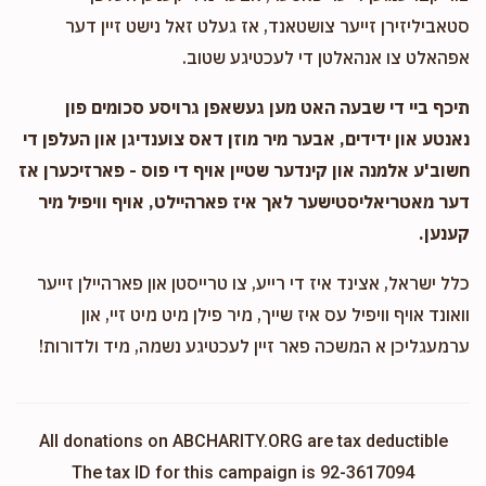
סטאביליזירן זייער צושטאנד, אז געלט זאל נישט זיין דער
אפהאלט צו אנהאלטן די לעכטיגע שטוב.
תיכף ביי די שבעה האט מען געשאפן גרויסע סכומים פון
נאנטע און ידידים, אבער מיר מוזן דאס צוענדיגן און העלפן די
חשוב'ע אלמנה און קינדער שטיין אויף די פוס - פארזיכערן אז
דער מאטריאליסטישער לאך איז פארהיילט, אויף וויפיל מיר
קענען.
כלל ישראל, אצינד איז די רייע, צו טרייסטן און פארהיילן זייער
וואונד אויף וויפיל עס איז שייך, מיר פילן מיט מיט זיי, און
ערמעגליכן א המשכה פאר זיין לעכטיגע נשמה, מיד ולדורות!
All donations on ABCHARITY.ORG are tax deductible
The tax ID for this campaign is 92-3617094