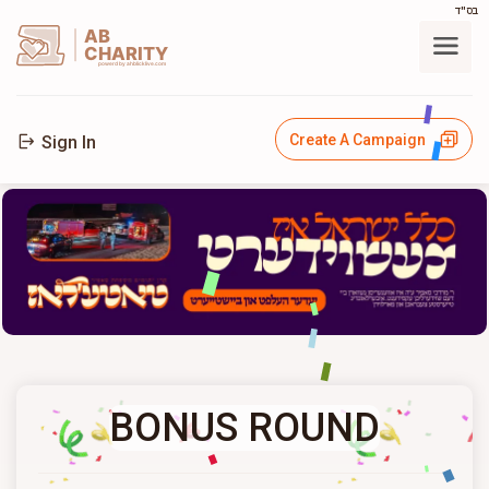
בס"ד
AB
CHARITY
powerd by ahblicklive.com
Create A Campaign
Sign In
BONUS ROUND