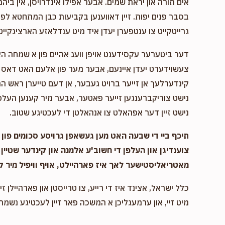
אים תורה און יראת שמים. אבער אפילו אינדרויסן, אין ביהמ
בסבר פנים יפות. זיין דאווענען בקביעות כבן המתחטא לפני 
גרייטקייט צו ענטפערן יעדן איד מיט ענדלאזע הארציגקייט,
דער ביטערער עקסידענט אויפן וועג אהיים פון א שמחה ה
צעשוידערט יעדן איינעם, אבער מער פון אלעם האט דאס א
קינדערלעך אן זייער ברויט געבער, אן דעם טייערן ראש המ
נישט צוריקברענגען זייער פאטער, אבער מיר קענען העלפן
נישט זיין דער אפהאלט צו אנהאלטן די לעכטיגע שטוב.
תיכף ביי די שבעה האט מען געשאפן גרויסע סכומים פון נ
צוענדיגן און העלפן די חשוב'ע אלמנה און קינדער שטיין 
מאטריאליסטישער לאך איז פארהיילט, אויף וויפיל מיר ק
כלל ישראל, אצינד איז די רייע, צו טרייסטן און פארהיילן זיי
מיט זיי, און ערמעגליכן א המשכה פאר זיין לעכטיגע נשמה,