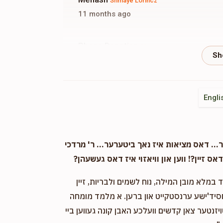
Shmaye Lorincz
11 months ago
Phone Donation
Shmaye Lorincz
11 months ago
Engli
. דאס מציאות איז נאך ביטערער... ר' מרדכי
אס זיין?! ווען און וויאזוי איז דאס געשעהן?
במלא מובן המילה, נוח לשמים ולבריות, זיין
חסיד'ישע ערנסטקייט און ברען. א מלמד מומחה
ויזנטער צאן קדשים וועלכע האבן קונה געווען ביי