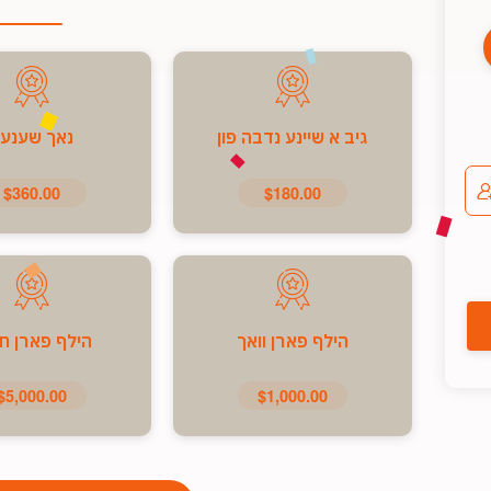
גיב א שיינע נדבה פון
נאך שענע
$360.00
$180.00
הילף פארן וואך
הילף פארן ח
$5,000.00
$1,000.00