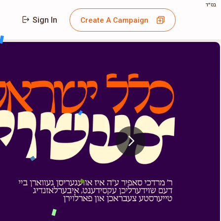
בס"ד
Sign In
Create A Campaign