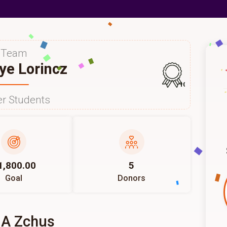
Team
e Lorincz
109
r Students
1,800.00
5
Goal
Donors
 A Zchus