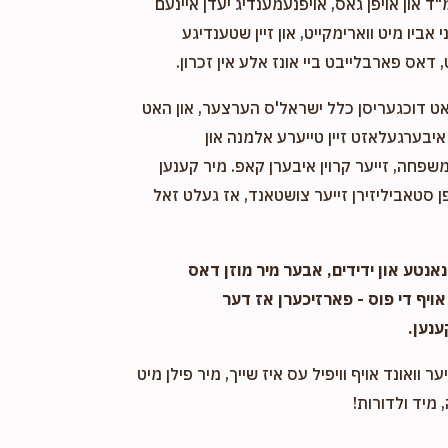
"ד און אויפן גאס, אויפנעמענדיג יעדן איינעם
אביו מיט ווארימקייט, און זיין שטענדיגע
 דאס פארבלייבט ביי אונז אלע אין זכרון.
אט דוכגעריסן כלל ישראל'ס הערצער, און האט
יבערגעלאזט זיין טייערע אלמנה און
שפחה, זייער קרוין איבערן קאפ. מיר קענען
 סטאביליזירן זייער צושטאנד, אז געלט זאל
אנטע און ידידים, אבער מיר מוזן דאס
אויף די פוס - פארזיכערן אז דער
ענען.
ער וואונד אויף וויפיל עס איז שייך, מיר פילן מיט
 מיד ולדורות!