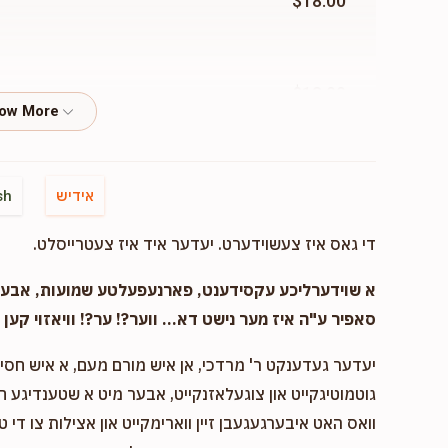
$18.00
$18.00
אידיש
sh
די גאס איז צעשוידערט. יעדער איד איז צעטרייסלט.
א שוידערליכע עקסידענט, פארנעפעלטע שמועות, אבער..
סאפיר ע"ה איז מער נישט דא... ווער?! ער?! וויאזוי קען ד
יעדער געדענקט ר' מרדכי, אן איש מורם מעם, א איש חסיד 
גוטמוטיגקייט און צוגעלאזנקייט, אבער מיט א שטענדיגע 
וואס האט איבערגעגעבן זיין ווארימקייט און אצילות צו די ט