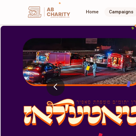
AB
Home
Campaigns
CHARITY
powerd by ahblicklive.com