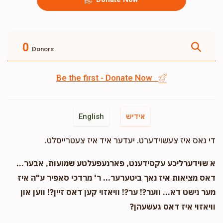
0
Donors
Be the first - Donate Now
אידיש
English
די גאס איז צעשוידערט. יעדער איד איז צעטרייסלט.
א שוידערליכע עקסידענט, פארנעפעלטע שמועות, אבער...
דאס מציאות איז נאך ביטערער... ר' מרדכי סאפיר ע"ה איז
מער נישט דא... ווער?! ער?! וויאזוי קען דאס זיין?! ווען און
וויאזוי איז דאס געשעהן?