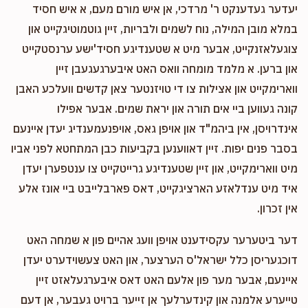
יעדער געדענקט ר' מרדכי, אן איש מורם מעם, א איש חסיד
במלא מובן המילה, נוח לשמים ולבריות, זיין גוטמוטיגקייט און
צוגעלאזנקייט, אבער מיט א שטענדיגע חסיד'ישע ערנסטקייט
און ברען. א מלמד מומחה וואס האט איבערגעגעבן זיין
ווארימקייט און אצילות צו די טויזנטער צאן קדשים וועלכע האבן
קונה געווען ביי אים תורה און יראת שמים. אבער אפילו
אינדרויסן, אין ביהמ"ד און אויפן גאס, אויפנעמענדיג יעדן איינעם
בסבר פנים יפות. זיין דאווענען בקביעות כבן המתחטא לפני אביו
מיט ווארימקייט, און זיין שטענדיגע גרייטקייט צו ענטפערן יעדן
איד מיט ענדלאזע הארציגקייט, דאס פארבלייבט ביי אונז אלע
אין זכרון.
דער ביטערער עקסידענט אויפן וועג אהיים פון א שמחה האט
דוכגעריסן כלל ישראל'ס הערצער, און האט צעשוידערט יעדן
איינעם, אבער מער פון אלעם האט דאס איבערגעלאזט זיין
טייערע אלמנה און קינדערלעך אן זייער ברויט געבער, אן דעם