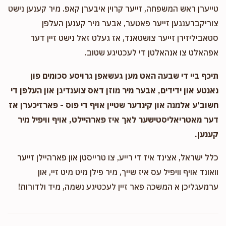
טייערן ראש המשפחה, זייער קרוין איבערן קאפ. מיר קענען נישט
צוריקברענגען זייער פאטער, אבער מיר קענען העלפן
סטאביליזירן זייער צושטאנד, אז געלט זאל נישט זיין דער
אפהאלט צו אנהאלטן די לעכטיגע שטוב.
תיכף ביי די שבעה האט מען געשאפן גרויסע סכומים פון
נאנטע און ידידים, אבער מיר מוזן דאס צוענדיגן און העלפן די
חשוב'ע אלמנה און קינדער שטיין אויף די פוס - פארזיכערן אז
דער מאטריאליסטישער לאך איז פארהיילט, אויף וויפיל מיר
קענען.
כלל ישראל, אצינד איז די רייע, צו טרייסטן און פארהיילן זייער
וואונד אויף וויפיל עס איז שייך, מיר פילן מיט מיט זיי, און
ערמעגליכן א המשכה פאר זיין לעכטיגע נשמה, מיד ולדורות!