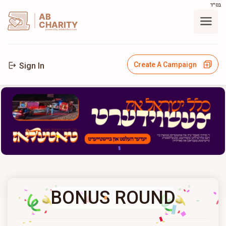
בס"ד
AB
CHARITY
powerd by ahblicklive.com
Create A Campaign
Sign In
BONUS ROUND