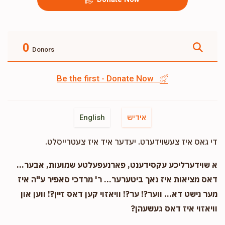
0
Donors
Be the first - Donate Now
אידיש
English
די גאס איז צעשוידערט. יעדער איד איז צעטרייסלט.
א שוידערליכע עקסידענט, פארנעפעלטע שמועות, אבער...
דאס מציאות איז נאך ביטערער... ר' מרדכי סאפיר ע"ה איז
מער נישט דא... ווער?! ער?! וויאזוי קען דאס זיין?! ווען און
וויאזוי איז דאס געשעהן?