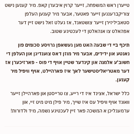
טייערן ראש המשפחה, זייער קרוין איבערן קאפ. מיר קענען נישט
צוריקברענגען זייער פאטער, אבער מיר קענען העלפן
סטאביליזירן זייער צושטאנד, אז געלט זאל נישט זיין דער
אפהאלט צו אנהאלטן די לעכטיגע שטוב.
תיכף ביי די שבעה האט מען געשאפן גרויסע סכומים פון
נאנטע און ידידים, אבער מיר מוזן דאס צוענדיגן און העלפן די
חשוב'ע אלמנה און קינדער שטיין אויף די פוס - פארזיכערן אז
דער מאטריאליסטישער לאך איז פארהיילט, אויף וויפיל מיר
קענען.
כלל ישראל, אצינד איז די רייע, צו טרייסטן און פארהיילן זייער
וואונד אויף וויפיל עס איז שייך, מיר פילן מיט מיט זיי, און
ערמעגליכן א המשכה פאר זיין לעכטיגע נשמה, מיד ולדורות!