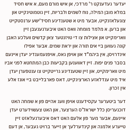
יעדער געדענקט ר' מרדכי, אן איש מורם מעם, א איש חסיד
במלא מובן המילה, נוח לשמים ולבריות, זיין גוטמוטיגקייט און
צוגעלאזנקייט, אבער מיט א שטענדיגע חסיד'ישע ערנסטקייט
און ברען. א מלמד מומחה וואס האט איבערגעגעבן זיין
ווארימקייט און אצילות צו די טויזנטער צאן קדשים וועלכע האבן
קונה געווען ביי אים תורה און יראת שמים. אבער אפילו
אינדרויסן, אין ביהמ"ד און אויפן גאס, אויפנעמענדיג יעדן איינעם
בסבר פנים יפות. זיין דאווענען בקביעות כבן המתחטא לפני אביו
מיט ווארימקייט, און זיין שטענדיגע גרייטקייט צו ענטפערן יעדן
איד מיט ענדלאזע הארציגקייט, דאס פארבלייבט ביי אונז אלע
אין זכרון.
דער ביטערער עקסידענט אויפן וועג אהיים פון א שמחה האט
דוכגעריסן כלל ישראל'ס הערצער, און האט צעשוידערט יעדן
איינעם, אבער מער פון אלעם האט דאס איבערגעלאזט זיין
טייערע אלמנה און קינדערלעך אן זייער ברויט געבער, אן דעם