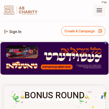
בס"ד
AB
CHARITY
powerd by ahblicklive.com
Create A Campaign
Sign In
BONUS ROUND