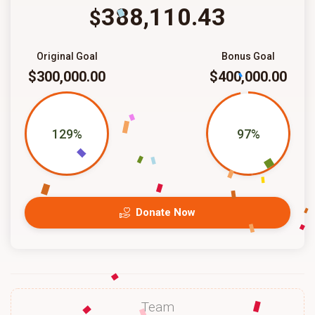
388,110.43
$
Original Goal
Bonus Goal
$300,000.00
$400,000.00
129%
97%
Donate Now
Team