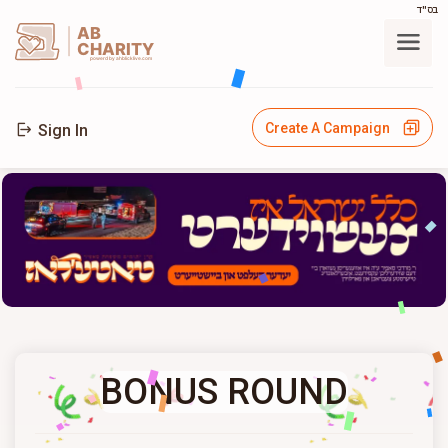
בס"ד
AB
CHARITY
powerd by ahblicklive.com
Create A Campaign
Sign In
BONUS ROUND