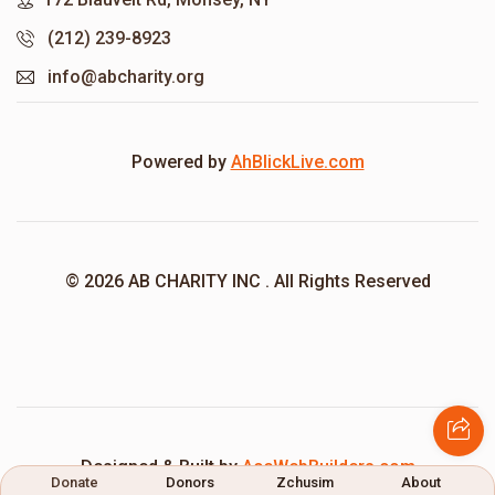
(212) 239-8923
info@abcharity.org
Powered by
AhBlickLive.com
© 2026 AB CHARITY INC . All Rights Reserved
Designed & Built by
AceWebBuilders.com
Donate
Donors
Zchusim
About