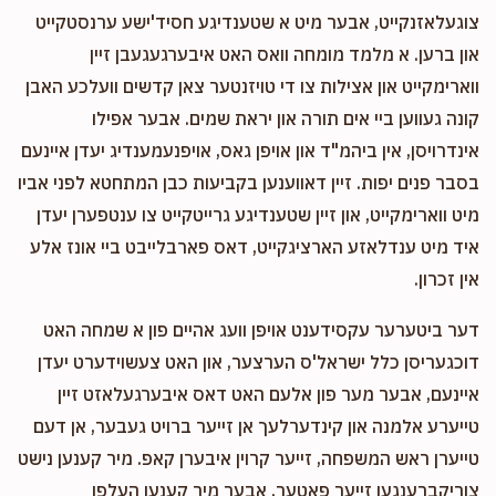
צוגעלאזנקייט, אבער מיט א שטענדיגע חסיד'ישע ערנסטקייט
און ברען. א מלמד מומחה וואס האט איבערגעגעבן זיין
ווארימקייט און אצילות צו די טויזנטער צאן קדשים וועלכע האבן
קונה געווען ביי אים תורה און יראת שמים. אבער אפילו
אינדרויסן, אין ביהמ"ד און אויפן גאס, אויפנעמענדיג יעדן איינעם
בסבר פנים יפות. זיין דאווענען בקביעות כבן המתחטא לפני אביו
מיט ווארימקייט, און זיין שטענדיגע גרייטקייט צו ענטפערן יעדן
איד מיט ענדלאזע הארציגקייט, דאס פארבלייבט ביי אונז אלע
אין זכרון.
דער ביטערער עקסידענט אויפן וועג אהיים פון א שמחה האט
דוכגעריסן כלל ישראל'ס הערצער, און האט צעשוידערט יעדן
איינעם, אבער מער פון אלעם האט דאס איבערגעלאזט זיין
טייערע אלמנה און קינדערלעך אן זייער ברויט געבער, אן דעם
טייערן ראש המשפחה, זייער קרוין איבערן קאפ. מיר קענען נישט
צוריקברענגען זייער פאטער, אבער מיר קענען העלפן