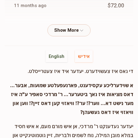
$72.00
11 months ago
Phone Donation
Hershy & R. Fried
$18.00
11 months ago
Phone Donation
Hershy & R. Fried
אידיש
English
$36.00
11 months ago
די גאס איז צעשוידערט. יעדער איד איז צעטרייסלט.
Phone Donation
Hershy & R. Fried
א שוידערליכע עקסידענט, פארנעפעלטע שמועות, אבער...
$100.00
11 months ago
דאס מציאות איז נאך ביטערער... ר' מרדכי סאפיר ע"ה איז
מער נישט דא... ווער?! ער?! וויאזוי קען דאס זיין?! ווען און
וויאזוי איז דאס געשעהן?
Shulem & Bassy Proshinovsky
Hershy & R. Fried
$100.00
11 months ago
יעדער געדענקט ר' מרדכי, אן איש מורם מעם, א איש חסיד
In honor of Shver and Shviger! Totty & Mommy!
במלא מובן המילה, נוח לשמים ולבריות, זיין גוטמוטיגקייט און