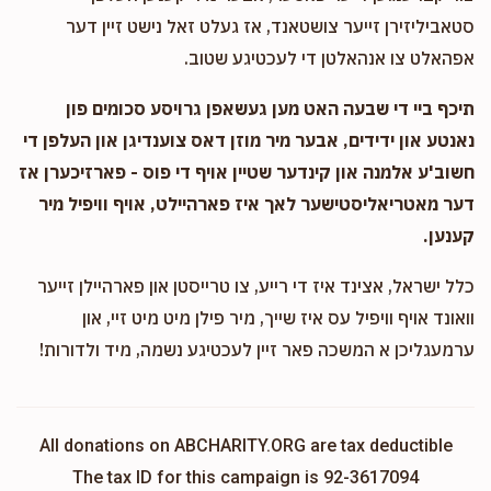
סטאביליזירן זייער צושטאנד, אז געלט זאל נישט זיין דער
אפהאלט צו אנהאלטן די לעכטיגע שטוב.
תיכף ביי די שבעה האט מען געשאפן גרויסע סכומים פון
נאנטע און ידידים, אבער מיר מוזן דאס צוענדיגן און העלפן די
חשוב'ע אלמנה און קינדער שטיין אויף די פוס - פארזיכערן אז
דער מאטריאליסטישער לאך איז פארהיילט, אויף וויפיל מיר
קענען.
כלל ישראל, אצינד איז די רייע, צו טרייסטן און פארהיילן זייער
וואונד אויף וויפיל עס איז שייך, מיר פילן מיט מיט זיי, און
ערמעגליכן א המשכה פאר זיין לעכטיגע נשמה, מיד ולדורות!
All donations on ABCHARITY.ORG are tax deductible
The tax ID for this campaign is 92-3617094