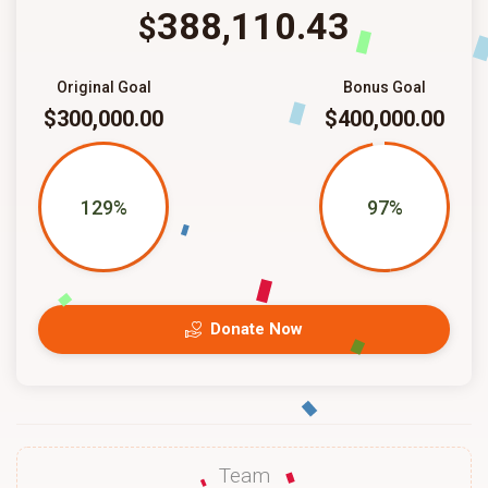
388,110.43
$
Original Goal
Bonus Goal
$300,000.00
$400,000.00
129%
97%
Donate Now
Team