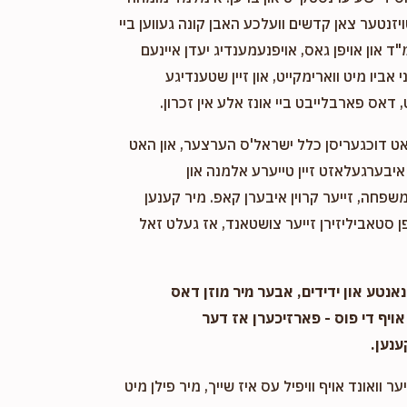
ויזנטער צאן קדשים וועלכע האבן קונה געווען ביי
"ד און אויפן גאס, אויפנעמענדיג יעדן איינעם
אביו מיט ווארימקייט, און זיין שטענדיגע
 דאס פארבלייבט ביי אונז אלע אין זכרון.
אט דוכגעריסן כלל ישראל'ס הערצער, און האט
יבערגעלאזט זיין טייערע אלמנה און
שפחה, זייער קרוין איבערן קאפ. מיר קענען
 סטאביליזירן זייער צושטאנד, אז געלט זאל
אנטע און ידידים, אבער מיר מוזן דאס
אויף די פוס - פארזיכערן אז דער
ענען.
ער וואונד אויף וויפיל עס איז שייך, מיר פילן מיט