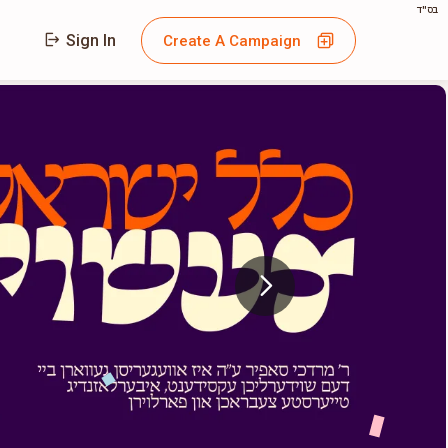
בס"ד
Sign In
Create A Campaign