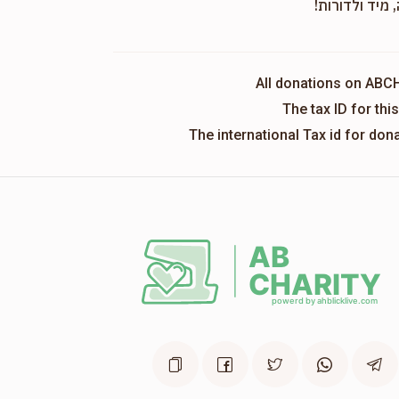
 מיד ולדורות!
All donations on ABC
The tax ID for th
The international Tax id for do