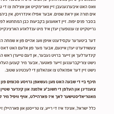
וואס האט איבערגעגעבן זיין ווארימקייט און אצילות צו די ט
אים תורה און יראת שמים. אבער אפילו אינדרויסן, אין ביהמ
בסבר פנים יפות. זיין דאווענען בקביעות כבן המתחטא לפני 
גרייטקייט צו ענטפערן יעדן איד מיט ענדלאזע הארציגקייט,
דער ביטערער עקסידענט אויפן וועג אהיים פון א שמחה ה
צעשוידערט יעדן איינעם, אבער מער פון אלעם האט דאס א
קינדערלעך אן זייער ברויט געבער, אן דעם טייערן ראש המ
נישט צוריקברענגען זייער פאטער, אבער מיר קענען העלפן
נישט זיין דער אפהאלט צו אנהאלטן די לעכטיגע שטוב.
תיכף ביי די שבעה האט מען געשאפן גרויסע סכומים פון נ
צוענדיגן און העלפן די חשוב'ע אלמנה און קינדער שטיין 
מאטריאליסטישער לאך איז פארהיילט, אויף וויפיל מיר ק
כלל ישראל, אצינד איז די רייע, צו טרייסטן און פארהיילן זיי