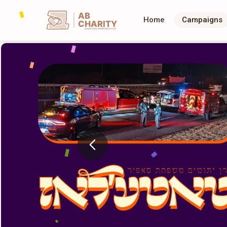
AB
Home
Campaigns
CHARITY
powerd by ahblicklive.com