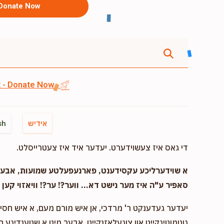
Donate Now
st - Donate Now
אידיש
sh
די גאס איז צעשוידערט. יעדער איד איז צעטרייסלט.
א שוידערליכע עקסידענט, פארנעפעלטע שמועות, אבער..
סאפיר ע"ה איז מער נישט דא... ווער?! ער?! וויאזוי קען ד
יעדער געדענקט ר' מרדכי, אן איש מורם מעם, א איש חסיד 
גוטמוטיגקייט און צוגעלאזנקייט, אבער מיט א שטענדיגע 