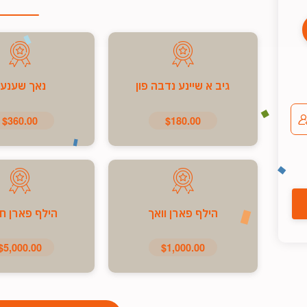
גיב א שיינע נדבה פון
נאך שענע
$360.00
$180.00
הילף פארן וואך
הילף פארן ח
$5,000.00
$1,000.00