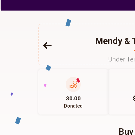
Mendy & T
Under Te
$0.00
Donated
Buy