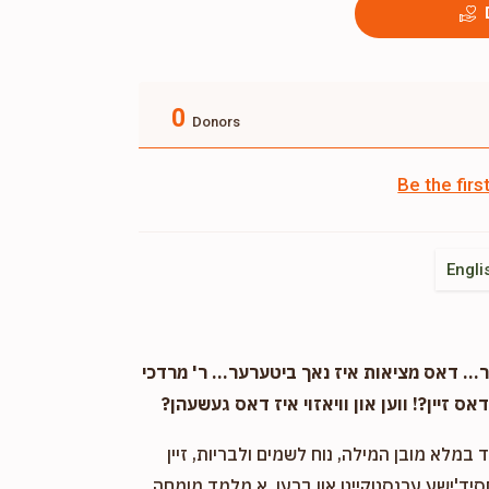
0
Donors
Be the fir
Engli
. דאס מציאות איז נאך ביטערער... ר' מרדכי
אס זיין?! ווען און וויאזוי איז דאס געשעהן?
במלא מובן המילה, נוח לשמים ולבריות, זיין
חסיד'ישע ערנסטקייט און ברען. א מלמד מומחה