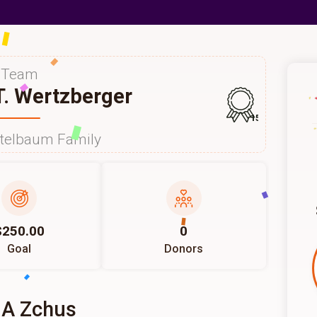
Team
. Wertzberger
157
itelbaum Family
$250.00
0
Goal
Donors
 A Zchus