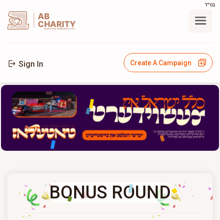
בס"ד
AB
CHARITY
powerd by ahblicklive.com
Create A Campaign
Sign In
BONUS ROUND