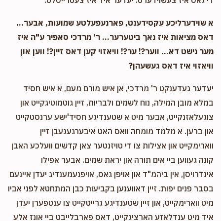
די גאס איז צעשוידערט. יעדער איד איז צעטרייסלט.
א שוידערליכע עקסידענט, פארנעפעלטע שמועות, אבער...
דאס מציאות איז נאך ביטערער... ר' מרדכי סאפיר ע"ה איז
מער נישט דא... ווער?! ער?! וויאזוי קען דאס זיין?! ווען און
וויאזוי איז דאס געשעהן?
יעדער געדענקט ר' מרדכי, אן איש מורם מעם, א איש חסיד
במלא מובן המילה, נוח לשמים ולבריות, זיין גוטמוטיגקייט און
צוגעלאזנקייט, אבער מיט א שטענדיגע חסיד'ישע ערנסטקייט
און ברען. א מלמד מומחה וואס האט איבערגעגעבן זיין
ווארימקייט און אצילות צו די טויזנטער צאן קדשים וועלכע האבן
קונה געווען ביי אים תורה און יראת שמים. אבער אפילו
אינדרויסן, אין ביהמ"ד און אויפן גאס, אויפנעמענדיג יעדן איינעם
בסבר פנים יפות. זיין דאווענען בקביעות כבן המתחטא לפני אביו
מיט ווארימקייט, און זיין שטענדיגע גרייטקייט צו ענטפערן יעדן
איד מיט ענדלאזע הארציגקייט, דאס פארבלייבט ביי אונז אלע