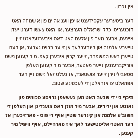
אין זכרון.
דער ביטערער עקסידענט אויפן וועג אהיים פון א שמחה האט
דוכגעריסן כלל ישראל'ס הערצער, און האט צעשוידערט יעדן
איינעם, אבער מער פון אלעם האט דאס איבערגעלאזט זיין
טייערע אלמנה און קינדערלעך אן זייער ברויט געבער, אן דעם
טייערן ראש המשפחה, זייער קרוין איבערן קאפ. מיר קענען נישט
צוריקברענגען זייער פאטער, אבער מיר קענען העלפן
סטאביליזירן זייער צושטאנד, אז געלט זאל נישט זיין דער
אפהאלט צו אנהאלטן די לעכטיגע שטוב.
תיכף ביי די שבעה האט מען געשאפן גרויסע סכומים פון
נאנטע און ידידים, אבער מיר מוזן דאס צוענדיגן און העלפן די
חשוב'ע אלמנה און קינדער שטיין אויף די פוס - פארזיכערן אז
דער מאטריאליסטישער לאך איז פארהיילט, אויף וויפיל מיר
קענען.