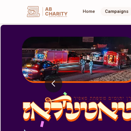
AB
Home
Campaigns
CHARITY
powerd by ahblicklive.com