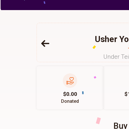
Usher Yo
Under Te
$0.00
$
Donated
Buy