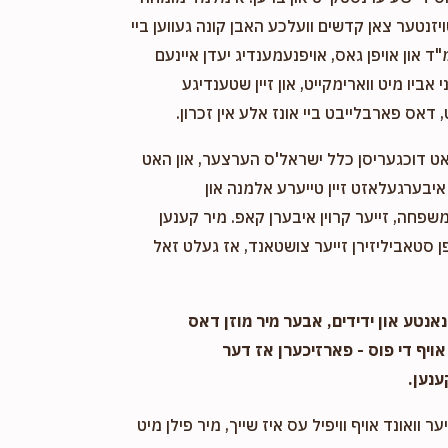
ויזנטער צאן קדשים וועלכע האבן קונה געווען ביי
"ד און אויפן גאס, אויפנעמענדיג יעדן איינעם
אביו מיט ווארימקייט, און זיין שטענדיגע
 דאס פארבלייבט ביי אונז אלע אין זכרון.
אט דוכגעריסן כלל ישראל'ס הערצער, און האט
יבערגעלאזט זיין טייערע אלמנה און
שפחה, זייער קרוין איבערן קאפ. מיר קענען
 סטאביליזירן זייער צושטאנד, אז געלט זאל
אנטע און ידידים, אבער מיר מוזן דאס
אויף די פוס - פארזיכערן אז דער
ענען.
ער וואונד אויף וויפיל עס איז שייך, מיר פילן מיט