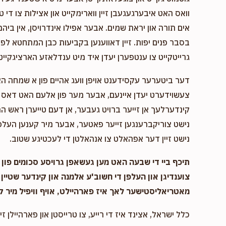
וואס האט איבערגעגעבן זיין ווארימקייט און אצילות צו די ט
אים תורה און יראת שמים. אבער אפילו אינדרויסן, אין ביהמ
בסבר פנים יפות. זיין דאווענען בקביעות כבן המתחטא לפני 
גרייטקייט צו ענטפערן יעדן איד מיט ענדלאזע הארציגקייט,
דער ביטערער עקסידענט אויפן וועג אהיים פון א שמחה ה
צעשוידערט יעדן איינעם, אבער מער פון אלעם האט דאס א
קינדערלעך אן זייער ברויט געבער, אן דעם טייערן ראש המ
נישט צוריקברענגען זייער פאטער, אבער מיר קענען העלפן
נישט זיין דער אפהאלט צו אנהאלטן די לעכטיגע שטוב.
תיכף ביי די שבעה האט מען געשאפן גרויסע סכומים פון נ
צוענדיגן און העלפן די חשוב'ע אלמנה און קינדער שטיין 
מאטריאליסטישער לאך איז פארהיילט, אויף וויפיל מיר ק
כלל ישראל, אצינד איז די רייע, צו טרייסטן און פארהיילן זיי