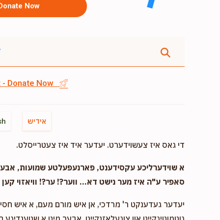
Donate Now
st - Donate Now
אידיש
sh
די גאס איז צעשוידערט. יעדער איד איז צעטרייסלט.
א שוידערליכע עקסידענט, פארנעפעלטע שמועות, אבער..
סאפיר ע"ה איז מער נישט דא... ווער?! ער?! וויאזוי קען ד
יעדער געדענקט ר' מרדכי, אן איש מורם מעם, א איש חסיד 
גוטמוטיגקייט און צוגעלאזנקייט, אבער מיט א שטענדיגע 