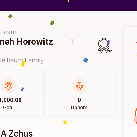
Team
neh Horowitz
157
itelbaum Family
1,000.00
0
Goal
Donors
 A Zchus