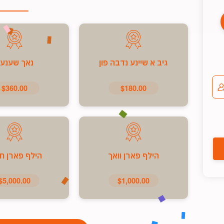
גיב א שיינע נדבה פון
נאך שענע
$360.00
$180.00
הילף פארן וואך
הילף פארן ח
$5,000.00
$1,000.00