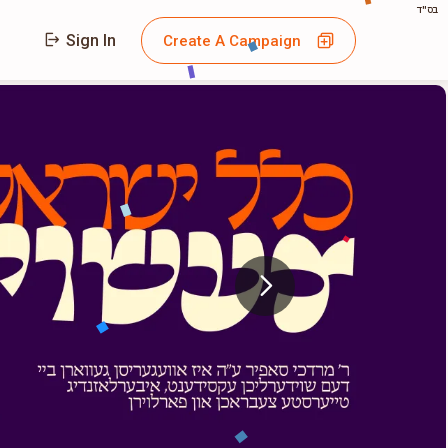
בס"ד
Sign In
Create A Campaign