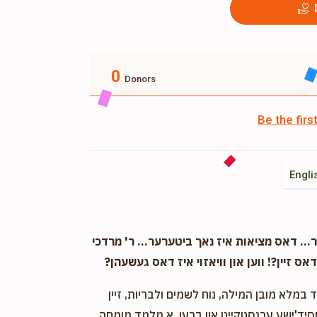
0
Donors
Be the fir
Engli
. דאס מציאות איז נאך ביטערער... ר' מרדכי
אס זיין?! ווען און וויאזוי איז דאס געשעהן?
במלא מובן המילה, נוח לשמים ולבריות, זיין
חסיד'ישע ערנסטקייט און ברען. א מלמד מומחה