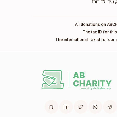
 מיד ולדורות!
All donations on ABC
The tax ID for th
The international Tax id for do