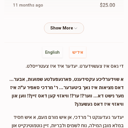
$25.00
11 months ago
Phone Donation
Bentzion Halbracht
$10.00
11 months ago
Phone Donation
Bentzion Halbracht
אידיש
English
$36.00
11 months ago
די גאס איז צעשוידערט. יעדער איד איז צעטרייסלט.
Phone Donation
Bentzion Halbracht
א שוידערליכע עקסידענט, פארנעפעלטע שמועות, אבער...
$18.00
11 months ago
דאס מציאות איז נאך ביטערער... ר' מרדכי סאפיר ע"ה איז
מער נישט דא... ווער?! ער?! וויאזוי קען דאס זיין?! ווען און
וויאזוי איז דאס געשעהן?
Phone Donation
Bentzion Halbracht
$50.00
11 months ago
יעדער געדענקט ר' מרדכי, אן איש מורם מעם, א איש חסיד
במלא מובן המילה, נוח לשמים ולבריות, זיין גוטמוטיגקייט און