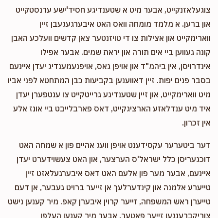
צוגעלאזנקייט, אבער מיט א שטענדיגע חסיד'ישע ערנסטקייט
און ברען. א מלמד מומחה וואס האט איבערגעגעבן זיין
ווארימקייט און אצילות צו די טויזנטער צאן קדשים וועלכע האבן
קונה געווען ביי אים תורה און יראת שמים. אבער אפילו
אינדרויסן, אין ביהמ"ד און אויפן גאס, אויפנעמענדיג יעדן איינעם
בסבר פנים יפות. זיין דאווענען בקביעות כבן המתחטא לפני אביו
מיט ווארימקייט, און זיין שטענדיגע גרייטקייט צו ענטפערן יעדן
איד מיט ענדלאזע הארציגקייט, דאס פארבלייבט ביי אונז אלע
אין זכרון.
דער ביטערער עקסידענט אויפן וועג אהיים פון א שמחה האט
דוכגעריסן כלל ישראל'ס הערצער, און האט צעשוידערט יעדן
איינעם, אבער מער פון אלעם האט דאס איבערגעלאזט זיין
טייערע אלמנה און קינדערלעך אן זייער ברויט געבער, אן דעם
טייערן ראש המשפחה, זייער קרוין איבערן קאפ. מיר קענען נישט
צוריקברענגען זייער פאטער, אבער מיר קענען העלפן