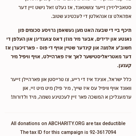
סטאביליזירן זייער צושטאנד, אז געלט זאל נישט זיין דער
אפהאלט צו אנהאלטן די לעכטיגע שטוב.
תיכף ביי די שבעה האט מען געשאפן גרויסע סכומים פון
נאנטע און ידידים, אבער מיר מוזן דאס צוענדיגן און העלפן די
חשוב'ע אלמנה און קינדער שטיין אויף די פוס - פארזיכערן אז
דער מאטריאליסטישער לאך איז פארהיילט, אויף וויפיל מיר
קענען.
כלל ישראל, אצינד איז די רייע, צו טרייסטן און פארהיילן זייער
וואונד אויף וויפיל עס איז שייך, מיר פילן מיט מיט זיי, און
ערמעגליכן א המשכה פאר זיין לעכטיגע נשמה, מיד ולדורות!
All donations on ABCHARITY.ORG are tax deductible
The tax ID for this campaign is 92-3617094