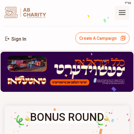
בס"ד
AB
CHARITY
powerd by ahblicklive.com
Create A Campaign
Sign In
BONUS ROUND