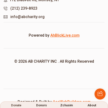
(212) 239-8923
info@abcharity.org
Powered by
AhBlickLive.com
© 2026 AB CHARITY INC . All Rights Reserved
Designed & Built by
AceWebBuilders.com
Donate
Donors
Zchusim
About