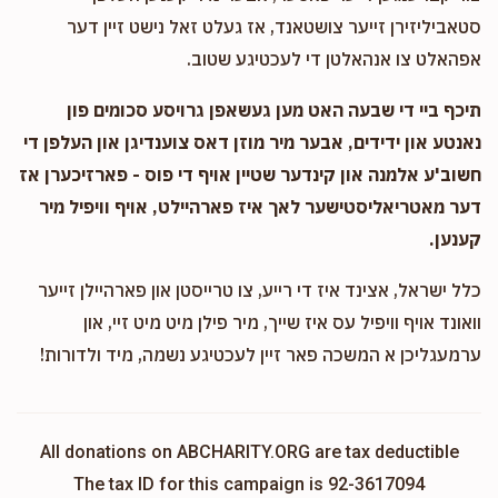
סטאביליזירן זייער צושטאנד, אז געלט זאל נישט זיין דער
אפהאלט צו אנהאלטן די לעכטיגע שטוב.
תיכף ביי די שבעה האט מען געשאפן גרויסע סכומים פון
נאנטע און ידידים, אבער מיר מוזן דאס צוענדיגן און העלפן די
חשוב'ע אלמנה און קינדער שטיין אויף די פוס - פארזיכערן אז
דער מאטריאליסטישער לאך איז פארהיילט, אויף וויפיל מיר
קענען.
כלל ישראל, אצינד איז די רייע, צו טרייסטן און פארהיילן זייער
וואונד אויף וויפיל עס איז שייך, מיר פילן מיט מיט זיי, און
ערמעגליכן א המשכה פאר זיין לעכטיגע נשמה, מיד ולדורות!
All donations on ABCHARITY.ORG are tax deductible
The tax ID for this campaign is 92-3617094