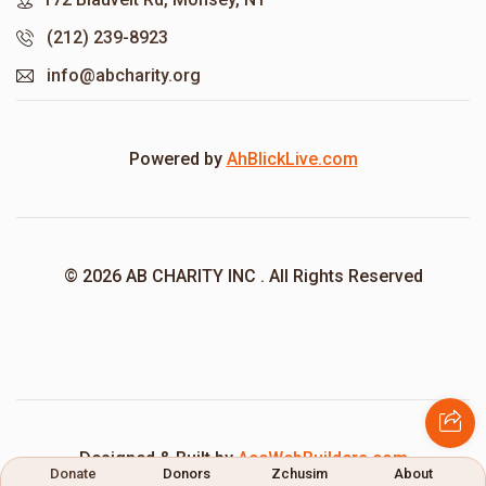
(212) 239-8923
info@abcharity.org
Powered by
AhBlickLive.com
© 2026 AB CHARITY INC . All Rights Reserved
Designed & Built by
AceWebBuilders.com
Donate
Donors
Zchusim
About