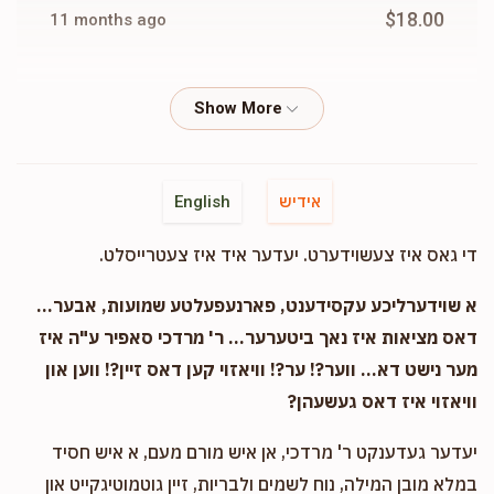
$18.00
11 months ago
Israel Gottdenger
Yitzchok Yoel Lurintz
$36.00
11 months ago
Cash
Yitzchok Yoel Lurintz
אידיש
English
$100.00
11 months ago
די גאס איז צעשוידערט. יעדער איד איז צעטרייסלט.
Cash
Yitzchok Yoel Lurintz
א שוידערליכע עקסידענט, פארנעפעלטע שמועות, אבער...
$18.00
11 months ago
דאס מציאות איז נאך ביטערער... ר' מרדכי סאפיר ע"ה איז
מער נישט דא... ווער?! ער?! וויאזוי קען דאס זיין?! ווען און
וויאזוי איז דאס געשעהן?
Cash
Yitzchok Yoel Lurintz
$10.00
11 months ago
יעדער געדענקט ר' מרדכי, אן איש מורם מעם, א איש חסיד
במלא מובן המילה, נוח לשמים ולבריות, זיין גוטמוטיגקייט און