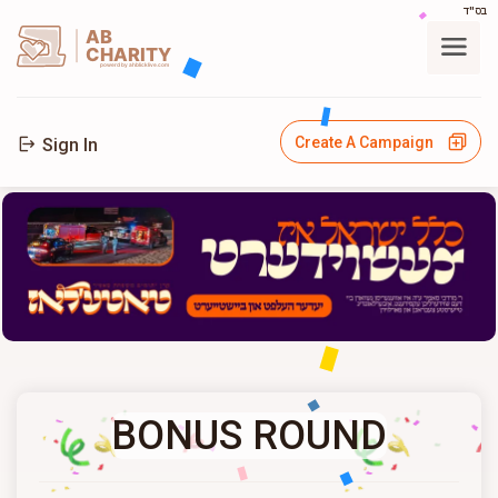
בס"ד
AB
CHARITY
powerd by ahblicklive.com
Create A Campaign
Sign In
BONUS ROUND