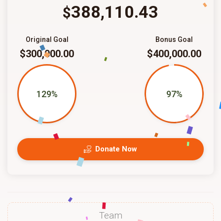
388,110.43
$
Original Goal
Bonus Goal
$300,000.00
$400,000.00
129%
97%
Donate Now
Team