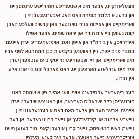
צוגעלאזנקייט, אבער מיט א שטענדיגע חסיד'ישע ערנסטקייט
און ברען. א מלמד מומחה וואס האט איבערגעגעבן זיין
ווארימקייט און אצילות צו די טויזנטער צאן קדשים וועלכע האבן
קונה געווען ביי אים תורה און יראת שמים. אבער אפילו
אינדרויסן, אין ביהמ"ד און אויפן גאס, אויפנעמענדיג יעדן איינעם
בסבר פנים יפות. זיין דאווענען בקביעות כבן המתחטא לפני אביו
מיט ווארימקייט, און זיין שטענדיגע גרייטקייט צו ענטפערן יעדן
איד מיט ענדלאזע הארציגקייט, דאס פארבלייבט ביי אונז אלע
אין זכרון.
דער ביטערער עקסידענט אויפן וועג אהיים פון א שמחה האט
דוכגעריסן כלל ישראל'ס הערצער, און האט צעשוידערט יעדן
איינעם, אבער מער פון אלעם האט דאס איבערגעלאזט זיין
טייערע אלמנה און קינדערלעך אן זייער ברויט געבער, אן דעם
טייערן ראש המשפחה, זייער קרוין איבערן קאפ. מיר קענען נישט
צוריקברענגען זייער פאטער, אבער מיר קענען העלפן