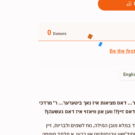
0
Donors
Be the fir
Engli
. דאס מציאות איז נאך ביטערער... ר' מרדכי
אס זיין?! ווען און וויאזוי איז דאס געשעהן?
במלא מובן המילה, נוח לשמים ולבריות, זיין
חסיד'ישע ערנסטקייט און ברען. א מלמד מומחה