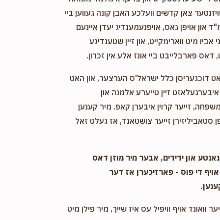
ויזנטער צאן קדשים וועלכע האבן קונה געווען ביי
"ד און אויפן גאס, אויפנעמענדיג יעדן איינעם
אביו מיט ווארימקייט, און זיין שטענדיגע
 דאס פארבלייבט ביי אונז אלע אין זכרון.
אט דוכגעריסן כלל ישראל'ס הערצער, און האט
יבערגעלאזט זיין טייערע אלמנה און
שפחה, זייער קרוין איבערן קאפ. מיר קענען
 סטאביליזירן זייער צושטאנד, אז געלט זאל
אנטע און ידידים, אבער מיר מוזן דאס
אויף די פוס - פארזיכערן אז דער
ענען.
ער וואונד אויף וויפיל עס איז שייך, מיר פילן מיט