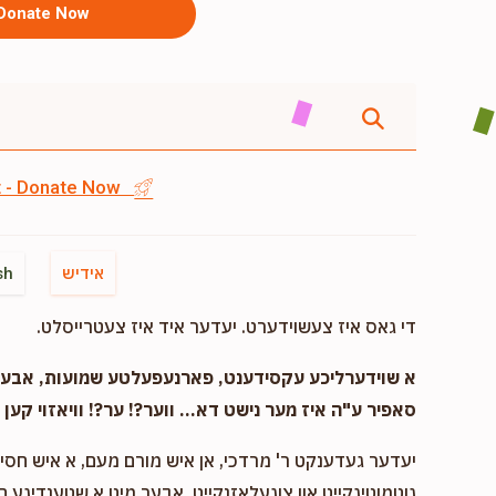
Donate Now
st - Donate Now
אידיש
sh
די גאס איז צעשוידערט. יעדער איד איז צעטרייסלט.
א שוידערליכע עקסידענט, פארנעפעלטע שמועות, אבער..
סאפיר ע"ה איז מער נישט דא... ווער?! ער?! וויאזוי קען ד
יעדער געדענקט ר' מרדכי, אן איש מורם מעם, א איש חסיד 
גוטמוטיגקייט און צוגעלאזנקייט, אבער מיט א שטענדיגע 