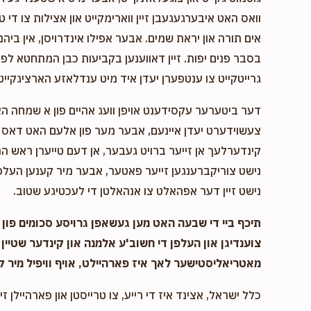
וואס האט איבערגעגעבן זיין ווארימקייט און אצילות צו די ט
אים תורה און יראת שמים. אבער אפילו אינדרויסן, אין ביהמ
בסבר פנים יפות. זיין דאווענען בקביעות כבן המתחטא לפני 
גרייטקייט צו ענטפערן יעדן איד מיט ענדלאזע הארציגקייט,
דער ביטערער עקסידענט אויפן וועג אהיים פון א שמחה ה
צעשוידערט יעדן איינעם, אבער מער פון אלעם האט דאס א
קינדערלעך אן זייער ברויט געבער, אן דעם טייערן ראש המ
נישט צוריקברענגען זייער פאטער, אבער מיר קענען העלפן
נישט זיין דער אפהאלט צו אנהאלטן די לעכטיגע שטוב.
תיכף ביי די שבעה האט מען געשאפן גרויסע סכומים פון נ
צוענדיגן און העלפן די חשוב'ע אלמנה און קינדער שטיין 
מאטריאליסטישער לאך איז פארהיילט, אויף וויפיל מיר ק
כלל ישראל, אצינד איז די רייע, צו טרייסטן און פארהיילן זיי