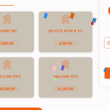
גיב א שיינע נדבה פון
נאך שענע
$360.00
$180.00
הילף פארן וואך
הילף פארן ח
$5,000.00
$1,000.00