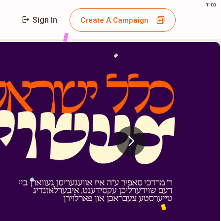
בס"ד
Sign In
Create A Campaign