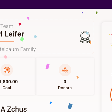
Team
l Leifer
157
itelbaum Family
1,800.00
0
Goal
Donors
 A Zchus