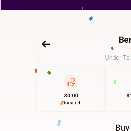
Ber
Under Te
$0.00
$
Donated
Buy