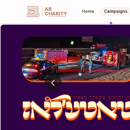
AB
Home
Campaigns
CHARITY
powerd by ahblicklive.com