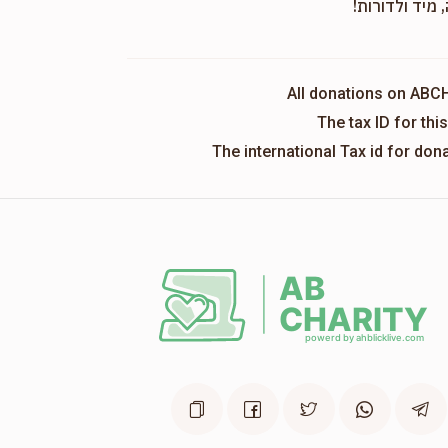
 מיד ולדורות!
All donations on ABC
The tax ID for th
The international Tax id for do