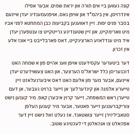
קונה געווען ביי אים תורה און יראת שמים. אבער אפילו
אינדרויסן, אין ביהמ"ד און אויפן גאס, אויפנעמענדיג יעדן איינעם
בסבר פנים יפות. זיין דאווענען בקביעות כבן המתחטא לפני אביו
מיט ווארימקייט, און זיין שטענדיגע גרייטקייט צו ענטפערן יעדן
איד מיט ענדלאזע הארציגקייט, דאס פארבלייבט ביי אונז אלע
אין זכרון.
דער ביטערער עקסידענט אויפן וועג אהיים פון א שמחה האט
דוכגעריסן כלל ישראל'ס הערצער, און האט צעשוידערט יעדן
איינעם, אבער מער פון אלעם האט דאס איבערגעלאזט זיין
טייערע אלמנה און קינדערלעך אן זייער ברויט געבער, אן דעם
טייערן ראש המשפחה, זייער קרוין איבערן קאפ. מיר קענען נישט
צוריקברענגען זייער פאטער, אבער מיר קענען העלפן
סטאביליזירן זייער צושטאנד, אז געלט זאל נישט זיין דער
אפהאלט צו אנהאלטן די לעכטיגע שטוב.