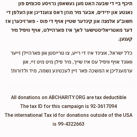
תיכף ביי די שבעה האט מען געשאפן גרויסע סכומים פון
נאנטע און ידידים, אבער מיר מוזן דאס צוענדיגן און העלפן די
חשוב'ע אלמנה און קינדער שטיין אויף די פוס - פארזיכערן אז
דער מאטריאליסטישער לאך איז פארהיילט, אויף וויפיל מיר
קענען.
כלל ישראל, אצינד איז די רייע, צו טרייסטן און פארהיילן זייער
וואונד אויף וויפיל עס איז שייך, מיר פילן מיט מיט זיי, און
ערמעגליכן א המשכה פאר זיין לעכטיגע נשמה, מיד ולדורות!
All donations on ABCHARITY.ORG are tax deductible
The tax ID for this campaign is 92-3617094
The international Tax id for donations outside of the USA
is 99-4322663