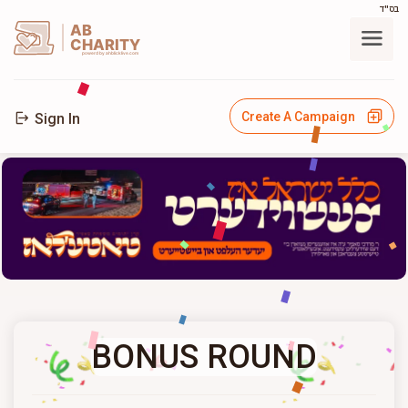
בס"ד
AB
CHARITY
powerd by ahblicklive.com
Create A Campaign
Sign In
BONUS ROUND