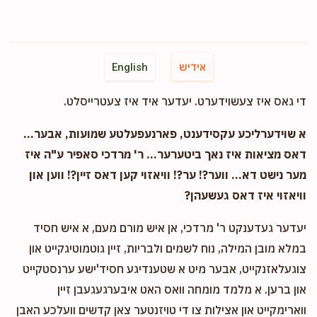
אידיש
English
די גאס איז צעשוידערט. יעדער איד איז צעטרייסלט.
א שוידערליכע עקסידענט, פארנעפעלטע שמועות, אבער...
דאס מציאות איז נאך ביטערער... ר' מרדכי סאפיר ע"ה איז
מער נישט דא... ווער?! ער?! וויאזוי קען דאס זיין?! ווען און
וויאזוי איז דאס געשעהן?
יעדער געדענקט ר' מרדכי, אן איש מורם מעם, א איש חסיד
במלא מובן המילה, נוח לשמים ולבריות, זיין גוטמוטיגקייט און
צוגעלאזנקייט, אבער מיט א שטענדיגע חסיד'ישע ערנסטקייט
און ברען. א מלמד מומחה וואס האט איבערגעגעבן זיין
ווארימקייט און אצילות צו די טויזנטער צאן קדשים וועלכע האבן