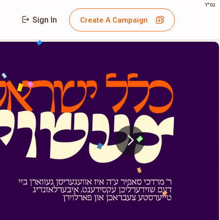
בס"ד
Sign In
Create A Campaign