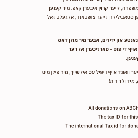
שפחה, זייער קרוין איבערן קאפ. מיר קענען
 סטאביליזירן זייער צושטאנד, אז געלט זאל
אנטע און ידידים, אבער מיר מוזן דאס
אויף די פוס - פארזיכערן אז דער
ענען.
ער וואונד אויף וויפיל עס איז שייך, מיר פילן מיט
 מיד ולדורות!
All donations on ABC
The tax ID for th
The international Tax id for do