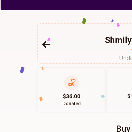
Shmily
Unde
$36.00
$
Donated
Buy