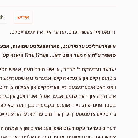
אידיש
sh
די גאס איז צעשוידערט. יעדער איד איז צעטרייסלט.
א שוידערליכע עקסידענט, פארנעפעלטע שמועות, אבער..
סאפיר ע"ה איז מער נישט דא... ווער?! ער?! וויאזוי קען ד
יעדער געדענקט ר' מרדכי, אן איש מורם מעם, א איש חסיד 
גוטמוטיגקייט און צוגעלאזנקייט, אבער מיט א שטענדיגע 
וואס האט איבערגעגעבן זיין ווארימקייט און אצילות צו די ט
אים תורה און יראת שמים. אבער אפילו אינדרויסן, אין ביהמ
בסבר פנים יפות. זיין דאווענען בקביעות כבן המתחטא לפני 
גרייטקייט צו ענטפערן יעדן איד מיט ענדלאזע הארציגקייט,
דער ביטערער עקסידענט אויפן וועג אהיים פון א שמחה ה
צעשוידערט יעדן איינעם, אבער מער פון אלעם האט דאס א