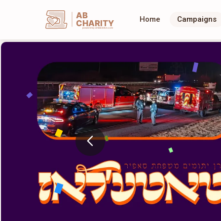
AB
Home
Campaigns
CHARITY
powerd by ahblicklive.com