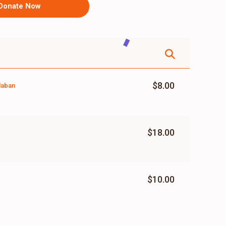
Donate Now
$8.00
laban
$18.00
$10.00