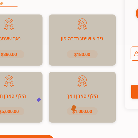
גיב א שיינע נדבה פון
נאך שענע
$360.00
$180.00
הילף פארן וואך
הילף פארן ח
$5,000.00
$1,000.00