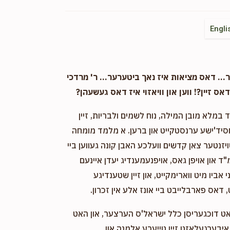
Engli
. דאס מציאות איז נאך ביטערער... ר' מרדכי
אס זיין?! ווען און וויאזוי איז דאס געשעהן?
במלא מובן המילה, נוח לשמים ולבריות, זיין
חסיד'ישע ערנסטקייט און ברען. א מלמד מומחה
ויזנטער צאן קדשים וועלכע האבן קונה געווען ביי
"ד און אויפן גאס, אויפנעמענדיג יעדן איינעם
אביו מיט ווארימקייט, און זיין שטענדיגע
 דאס פארבלייבט ביי אונז אלע אין זכרון.
אט דוכגעריסן כלל ישראל'ס הערצער, און האט
יבערגעלאזט זיין טייערע אלמנה און