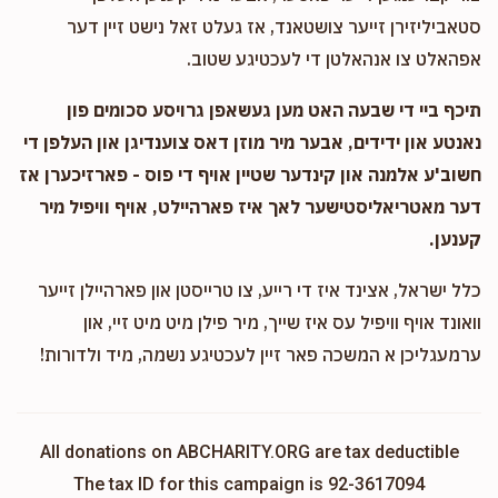
סטאביליזירן זייער צושטאנד, אז געלט זאל נישט זיין דער
אפהאלט צו אנהאלטן די לעכטיגע שטוב.
תיכף ביי די שבעה האט מען געשאפן גרויסע סכומים פון
נאנטע און ידידים, אבער מיר מוזן דאס צוענדיגן און העלפן די
חשוב'ע אלמנה און קינדער שטיין אויף די פוס - פארזיכערן אז
דער מאטריאליסטישער לאך איז פארהיילט, אויף וויפיל מיר
קענען.
כלל ישראל, אצינד איז די רייע, צו טרייסטן און פארהיילן זייער
וואונד אויף וויפיל עס איז שייך, מיר פילן מיט מיט זיי, און
ערמעגליכן א המשכה פאר זיין לעכטיגע נשמה, מיד ולדורות!
All donations on ABCHARITY.ORG are tax deductible
The tax ID for this campaign is 92-3617094