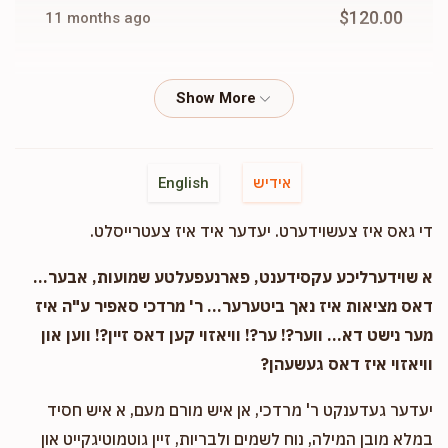
$120.00
11 months ago
Anonymous
Miss Tzig
$36.00
11 months ago
Cash
Miss Tzig
אידיש
English
$100.00
11 months ago
די גאס איז צעשוידערט. יעדער איד איז צעטרייסלט.
Phone Donation
Miss Tzig
א שוידערליכע עקסידענט, פארנעפעלטע שמועות, אבער...
$225.00
11 months ago
דאס מציאות איז נאך ביטערער... ר' מרדכי סאפיר ע"ה איז
מער נישט דא... ווער?! ער?! וויאזוי קען דאס זיין?! ווען און
וויאזוי איז דאס געשעהן?
Phone Donation
Miss Tzig
$150.00
11 months ago
יעדער געדענקט ר' מרדכי, אן איש מורם מעם, א איש חסיד
במלא מובן המילה, נוח לשמים ולבריות, זיין גוטמוטיגקייט און