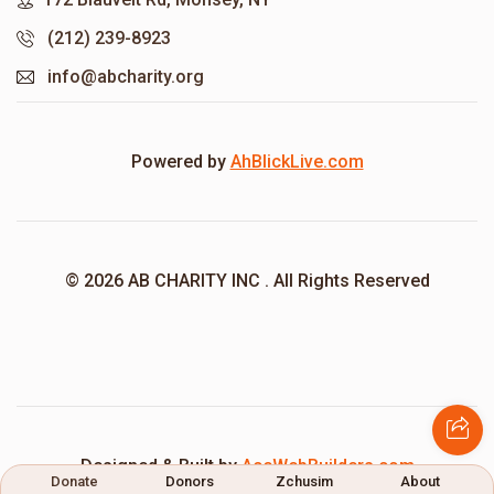
(212) 239-8923
info@abcharity.org
Powered by
AhBlickLive.com
© 2026 AB CHARITY INC . All Rights Reserved
Designed & Built by
AceWebBuilders.com
Donate
Donors
Zchusim
About