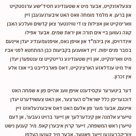
צוגעלאזנקייט, אבער מיט א שטענדיגע חסיד'ישע ערנסטקייט
און ברען. א מלמד מומחה וואס האט איבערגעגעבן זיין
ווארימקייט און אצילות צו די טויזנטער צאן קדשים וועלכע האבן
קונה געווען ביי אים תורה און יראת שמים. אבער אפילו
אינדרויסן, אין ביהמ"ד און אויפן גאס, אויפנעמענדיג יעדן איינעם
בסבר פנים יפות. זיין דאווענען בקביעות כבן המתחטא לפני אביו
מיט ווארימקייט, און זיין שטענדיגע גרייטקייט צו ענטפערן יעדן
איד מיט ענדלאזע הארציגקייט, דאס פארבלייבט ביי אונז אלע
אין זכרון.
דער ביטערער עקסידענט אויפן וועג אהיים פון א שמחה האט
דוכגעריסן כלל ישראל'ס הערצער, און האט צעשוידערט יעדן
איינעם, אבער מער פון אלעם האט דאס איבערגעלאזט זיין
טייערע אלמנה און קינדערלעך אן זייער ברויט געבער, אן דעם
טייערן ראש המשפחה, זייער קרוין איבערן קאפ. מיר קענען נישט
צוריקברענגען זייער פאטער, אבער מיר קענען העלפן