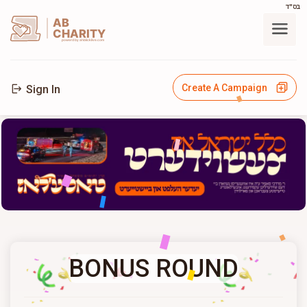
בס"ד
AB
CHARITY
powerd by ahblicklive.com
Create A Campaign
Sign In
BONUS ROUND