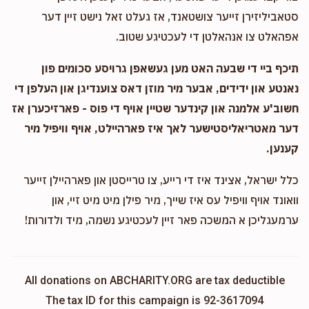
סטאביליזירן זייער צושטאנד, אז געלט זאל נישט זיין דער
אפהאלט צו אנהאלטן די לעכטיגע שטוב.
תיכף ביי די שבעה האט מען געשאפן גרויסע סכומים פון
נאנטע און ידידים, אבער מיר מוזן דאס צוענדיגן און העלפן די
חשוב'ע אלמנה און קינדער שטיין אויף די פוס - פארזיכערן אז
דער מאטריאליסטישער לאך איז פארהיילט, אויף וויפיל מיר
קענען.
כלל ישראל, אצינד איז די רייע, צו טרייסטן און פארהיילן זייער
וואונד אויף וויפיל עס איז שייך, מיר פילן מיט מיט זיי, און
ערמעגליכן א המשכה פאר זיין לעכטיגע נשמה, מיד ולדורות!
All donations on ABCHARITY.ORG are tax deductible
The tax ID for this campaign is 92-3617094