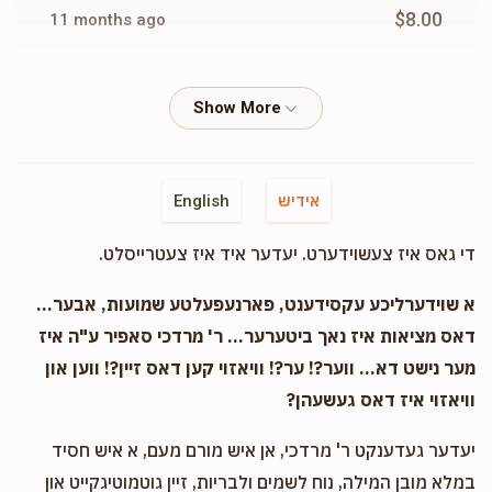
$8.00
11 months ago
Phone Donation
Meir Lurintz
$18.00
11 months ago
Phone Donation
Meir Lurintz
אידיש
English
$25.00
11 months ago
די גאס איז צעשוידערט. יעדער איד איז צעטרייסלט.
Phone Donation
Meir Lurintz
א שוידערליכע עקסידענט, פארנעפעלטע שמועות, אבער...
$10.00
11 months ago
דאס מציאות איז נאך ביטערער... ר' מרדכי סאפיר ע"ה איז
מער נישט דא... ווער?! ער?! וויאזוי קען דאס זיין?! ווען און
וויאזוי איז דאס געשעהן?
יעדער געדענקט ר' מרדכי, אן איש מורם מעם, א איש חסיד
במלא מובן המילה, נוח לשמים ולבריות, זיין גוטמוטיגקייט און