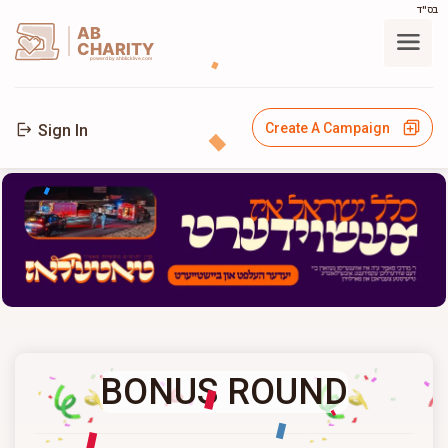
בס"ד
AB
CHARITY
powerd by ahblicklive.com
Create A Campaign
Sign In
BONUS ROUND