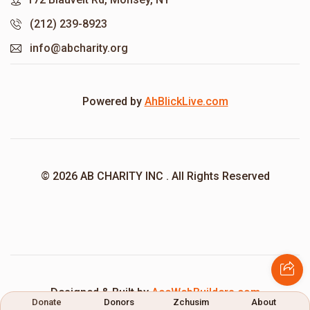
(212) 239-8923
info@abcharity.org
Powered by
AhBlickLive.com
© 2026 AB CHARITY INC . All Rights Reserved
Designed & Built by
AceWebBuilders.com
Donate
Donors
Zchusim
About