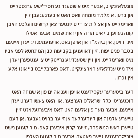
צוגעלאזנקייט, אבער מיט א שטענדיגע חסיד'ישע ערנסטקייט
און ברען. א מלמד מומחה וואס האט איבערגעגעבן זיין
ווארימקייט און אצילות צו די טויזנטער צאן קדשים וועלכע האבן
קונה געווען ביי אים תורה און יראת שמים. אבער אפילו
אינדרויסן, אין ביהמ"ד און אויפן גאס, אויפנעמענדיג יעדן איינעם
בסבר פנים יפות. זיין דאווענען בקביעות כבן המתחטא לפני אביו
מיט ווארימקייט, און זיין שטענדיגע גרייטקייט צו ענטפערן יעדן
איד מיט ענדלאזע הארציגקייט, דאס פארבלייבט ביי אונז אלע
אין זכרון.
דער ביטערער עקסידענט אויפן וועג אהיים פון א שמחה האט
דוכגעריסן כלל ישראל'ס הערצער, און האט צעשוידערט יעדן
איינעם, אבער מער פון אלעם האט דאס איבערגעלאזט זיין
טייערע אלמנה און קינדערלעך אן זייער ברויט געבער, אן דעם
טייערן ראש המשפחה, זייער קרוין איבערן קאפ. מיר קענען נישט
צוריקברענגען זייער פאטער, אבער מיר קענען העלפן