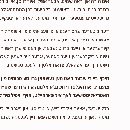
אים תורה און יראת שמים. אבער אפילו אינדרויסן, אין ביהמ
בסבר פנים יפות. זיין דאווענען בקביעות כבן המתחטא לפני 
גרייטקייט צו ענטפערן יעדן איד מיט ענדלאזע הארציגקייט,
דער ביטערער עקסידענט אויפן וועג אהיים פון א שמחה ה
צעשוידערט יעדן איינעם, אבער מער פון אלעם האט דאס א
קינדערלעך אן זייער ברויט געבער, אן דעם טייערן ראש המ
נישט צוריקברענגען זייער פאטער, אבער מיר קענען העלפן
נישט זיין דער אפהאלט צו אנהאלטן די לעכטיגע שטוב.
תיכף ביי די שבעה האט מען געשאפן גרויסע סכומים פון נ
צוענדיגן און העלפן די חשוב'ע אלמנה און קינדער שטיין 
מאטריאליסטישער לאך איז פארהיילט, אויף וויפיל מיר ק
כלל ישראל, אצינד איז די רייע, צו טרייסטן און פארהיילן זיי
מיט זיי, און ערמעגליכן א המשכה פאר זיין לעכטיגע נשמה,