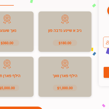
גיב א שיינע נדבה פון
נאך שענע
$360.00
$180.00
הילף פארן וואך
הילף פארן ח
$5,000.00
$1,000.00