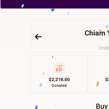
Chiam Y
Unde
$2,218.00
$
Donated
Buy