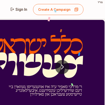
בס"ד
Sign In
Create A Campaign