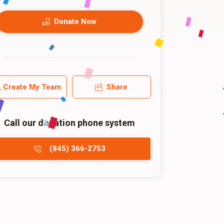
Donate Now
Create My Team
Share
Call our donation phone system
(845) 366-2753