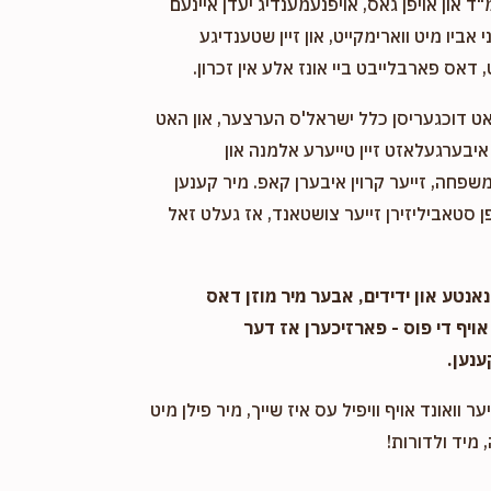
"ד און אויפן גאס, אויפנעמענדיג יעדן איינעם
אביו מיט ווארימקייט, און זיין שטענדיגע
 דאס פארבלייבט ביי אונז אלע אין זכרון.
אט דוכגעריסן כלל ישראל'ס הערצער, און האט
יבערגעלאזט זיין טייערע אלמנה און
שפחה, זייער קרוין איבערן קאפ. מיר קענען
 סטאביליזירן זייער צושטאנד, אז געלט זאל
אנטע און ידידים, אבער מיר מוזן דאס
אויף די פוס - פארזיכערן אז דער
ענען.
ער וואונד אויף וויפיל עס איז שייך, מיר פילן מיט
 מיד ולדורות!