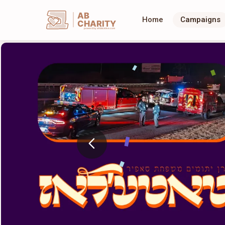
AB
Home
Campaigns
CHARITY
powerd by ahblicklive.com