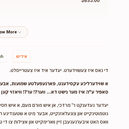
$835.00
$20.00
$72.00
אידיש
sh
די גאס איז צעשוידערט. יעדער איד איז צעטרייסלט.
$26.00
א שוידערליכע עקסידענט, פארנעפעלטע שמועות, אבער..
סאפיר ע"ה איז מער נישט דא... ווער?! ער?! וויאזוי קען ד
יעדער געדענקט ר' מרדכי, אן איש מורם מעם, א איש חסיד 
$100.00
גוטמוטיגקייט און צוגעלאזנקייט, אבער מיט א שטענדיגע 
וואס האט איבערגעגעבן זיין ווארימקייט און אצילות צו די ט