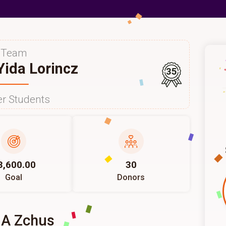
Team
ida Lorincz
35
r Students
3,600.00
30
Goal
Donors
 A Zchus