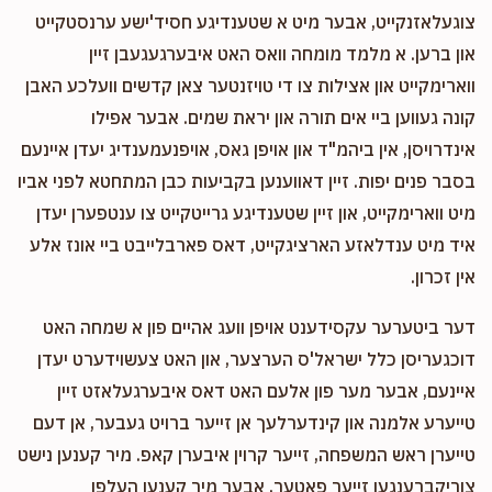
צוגעלאזנקייט, אבער מיט א שטענדיגע חסיד'ישע ערנסטקייט
און ברען. א מלמד מומחה וואס האט איבערגעגעבן זיין
ווארימקייט און אצילות צו די טויזנטער צאן קדשים וועלכע האבן
קונה געווען ביי אים תורה און יראת שמים. אבער אפילו
אינדרויסן, אין ביהמ"ד און אויפן גאס, אויפנעמענדיג יעדן איינעם
בסבר פנים יפות. זיין דאווענען בקביעות כבן המתחטא לפני אביו
מיט ווארימקייט, און זיין שטענדיגע גרייטקייט צו ענטפערן יעדן
איד מיט ענדלאזע הארציגקייט, דאס פארבלייבט ביי אונז אלע
אין זכרון.
דער ביטערער עקסידענט אויפן וועג אהיים פון א שמחה האט
דוכגעריסן כלל ישראל'ס הערצער, און האט צעשוידערט יעדן
איינעם, אבער מער פון אלעם האט דאס איבערגעלאזט זיין
טייערע אלמנה און קינדערלעך אן זייער ברויט געבער, אן דעם
טייערן ראש המשפחה, זייער קרוין איבערן קאפ. מיר קענען נישט
צוריקברענגען זייער פאטער, אבער מיר קענען העלפן