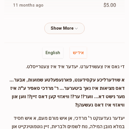
$5.00
11 months ago
Phone Donation
Devoiry Rapaport
$20.00
11 months ago
Phone Donation
Devoiry Rapaport
אידיש
English
$25.00
11 months ago
די גאס איז צעשוידערט. יעדער איד איז צעטרייסלט.
Phone Donation
Devoiry Rapaport
א שוידערליכע עקסידענט, פארנעפעלטע שמועות, אבער...
$50.00
11 months ago
דאס מציאות איז נאך ביטערער... ר' מרדכי סאפיר ע"ה איז
מער נישט דא... ווער?! ער?! וויאזוי קען דאס זיין?! ווען און
וויאזוי איז דאס געשעהן?
Fradel Klein
Devoiry Rapaport
$18.00
11 months ago
יעדער געדענקט ר' מרדכי, אן איש מורם מעם, א איש חסיד
In honor of devoiry
במלא מובן המילה, נוח לשמים ולבריות, זיין גוטמוטיגקייט און