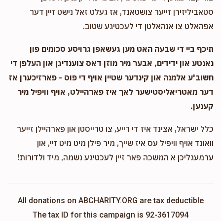
סטאביליזירן זייער צושטאנד, אז געלט זאל נישט זיין דער
אפהאלט צו אנהאלטן די לעכטיגע שטוב.
תיכף ביי די שבעה האט מען געשאפן גרויסע סכומים פון
נאנטע און ידידים, אבער מיר מוזן דאס צוענדיגן און העלפן די
חשוב'ע אלמנה און קינדער שטיין אויף די פוס - פארזיכערן אז
דער מאטריאליסטישער לאך איז פארהיילט, אויף וויפיל מיר
קענען.
כלל ישראל, אצינד איז די רייע, צו טרייסטן און פארהיילן זייער
וואונד אויף וויפיל עס איז שייך, מיר פילן מיט מיט זיי, און
ערמעגליכן א המשכה פאר זיין לעכטיגע נשמה, מיד ולדורות!
All donations on ABCHARITY.ORG are tax deductible
The tax ID for this campaign is 92-3617094