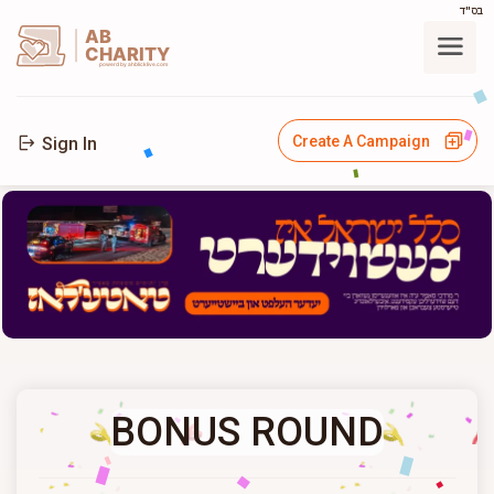
בס"ד
AB
CHARITY
powerd by ahblicklive.com
Create A Campaign
Sign In
BONUS ROUND