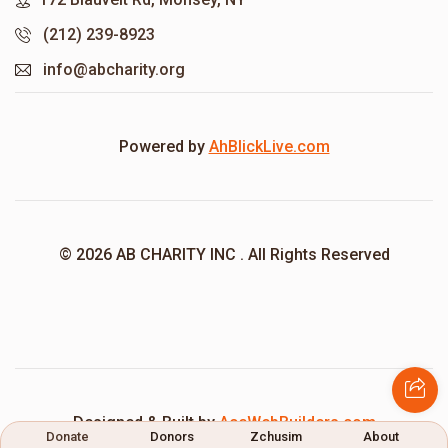
(212) 239-8923
info@abcharity.org
Powered by
AhBlickLive.com
© 2026 AB CHARITY INC . All Rights Reserved
Designed & Built by
AceWebBuilders.com
Donate
Donors
Zchusim
About