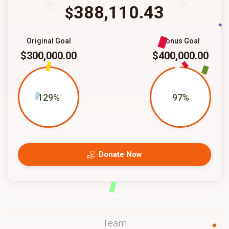
388,110.43
$
Original Goal
Bonus Goal
$300,000.00
$400,000.00
129%
97%
Donate Now
Team