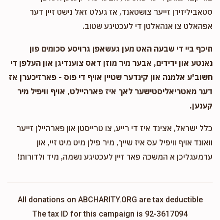
סטאביליזירן זייער צושטאנד, אז געלט זאל נישט זיין דער
אפהאלט צו אנהאלטן די לעכטיגע שטוב.
תיכף ביי די שבעה האט מען געשאפן גרויסע סכומים פון
נאנטע און ידידים, אבער מיר מוזן דאס צוענדיגן און העלפן די
חשוב'ע אלמנה און קינדער שטיין אויף די פוס - פארזיכערן אז
דער מאטריאליסטישער לאך איז פארהיילט, אויף וויפיל מיר
קענען.
כלל ישראל, אצינד איז די רייע, צו טרייסטן און פארהיילן זייער
וואונד אויף וויפיל עס איז שייך, מיר פילן מיט מיט זיי, און
ערמעגליכן א המשכה פאר זיין לעכטיגע נשמה, מיד ולדורות!
All donations on ABCHARITY.ORG are tax deductible
The tax ID for this campaign is 92-3617094