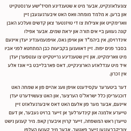
צוגעלאזנקייט, אבער מיט א שטענדיגע חסיד'ישע ערנסטקייט
און ברען. א מלמד מומחה וואס האט איבערגעגעבן זיין
ווארימקייט און אצילות צו די טויזנטער צאן קדשים וועלכע האבן
קונה געווען ביי אים תורה און יראת שמים. אבער אפילו
אינדרויסן, אין ביהמ"ד און אויפן גאס, אויפנעמענדיג יעדן איינעם
בסבר פנים יפות. זיין דאווענען בקביעות כבן המתחטא לפני אביו
מיט ווארימקייט, און זיין שטענדיגע גרייטקייט צו ענטפערן יעדן
איד מיט ענדלאזע הארציגקייט, דאס פארבלייבט ביי אונז אלע
אין זכרון.
דער ביטערער עקסידענט אויפן וועג אהיים פון א שמחה האט
דוכגעריסן כלל ישראל'ס הערצער, און האט צעשוידערט יעדן
איינעם, אבער מער פון אלעם האט דאס איבערגעלאזט זיין
טייערע אלמנה און קינדערלעך אן זייער ברויט געבער, אן דעם
טייערן ראש המשפחה, זייער קרוין איבערן קאפ. מיר קענען נישט
צוריקברענגען זייער פאטער, אבער מיר קענען העלפן