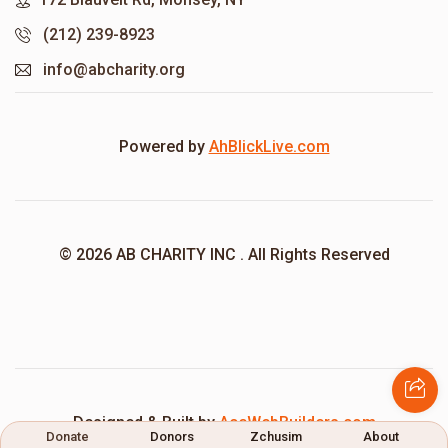
(212) 239-8923
info@abcharity.org
Powered by
AhBlickLive.com
© 2026 AB CHARITY INC . All Rights Reserved
Designed & Built by
AceWebBuilders.com
Donate
Donors
Zchusim
About