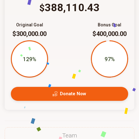
388,110.43
$
Original Goal
Bonus Goal
$300,000.00
$400,000.00
129%
97%
Donate Now
Team