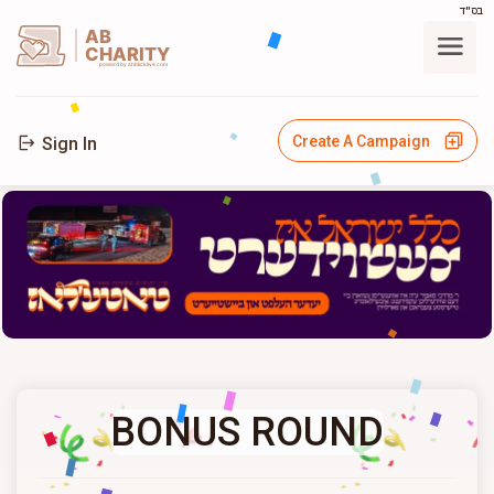
בס"ד
AB
CHARITY
powerd by ahblicklive.com
Create A Campaign
Sign In
BONUS ROUND