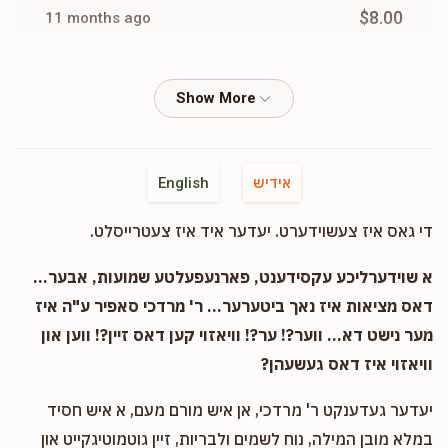
$8.00
11 months ago
Phone Donation
Meir Lurintz
$18.00
11 months ago
Phone Donation
Meir Lurintz
אידיש
English
$25.00
11 months ago
די גאס איז צעשוידערט. יעדער איד איז צעטרייסלט.
Phone Donation
Meir Lurintz
א שוידערליכע עקסידענט, פארנעפעלטע שמועות, אבער...
$10.00
11 months ago
דאס מציאות איז נאך ביטערער... ר' מרדכי סאפיר ע"ה איז
מער נישט דא... ווער?! ער?! וויאזוי קען דאס זיין?! ווען און
וויאזוי איז דאס געשעהן?
יעדער געדענקט ר' מרדכי, אן איש מורם מעם, א איש חסיד
במלא מובן המילה, נוח לשמים ולבריות, זיין גוטמוטיגקייט און