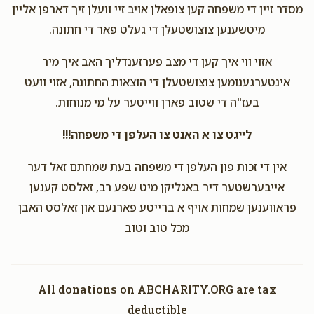
מסדר זיין די משפחה קען צופאלן אויב זיי וועלן זיך דארפן אליין
מיטשענען צוצושטעלן די געלט פאר די חתונה.
אזוי ווי איך קען די מצב פערזענדליך האב איך מיר
אינטערגענומען צוצושטעלן די הוצאות החתונה, אזוי וועט
בעז"ה די שטוב פארן ווייטער על מי מנוחות.
לייגט צו א האנט צו העלפן די משפחה!!!
אין די זכות פון העלפן די משפחה בעת שמחתם זאל דער
אייבערשטער דיר באגליקן מיט שפע רב, זאלסט קענען
פראווענען שמחות אויף א ברייטע פארנעם און זאלסט האבן
מכל טוב וטוב
All donations on ABCHARITY.ORG are tax
deductible