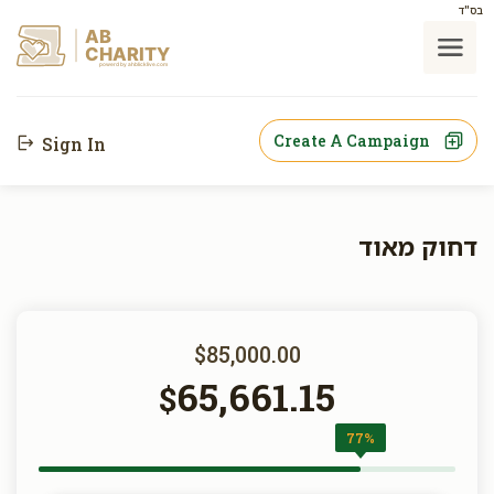
בס"ד
AB
CHARITY
powerd by ahblicklive.com
Create A Campaign
Sign In
דחוק מאוד
$85,000.00
65,661.15
$
77%