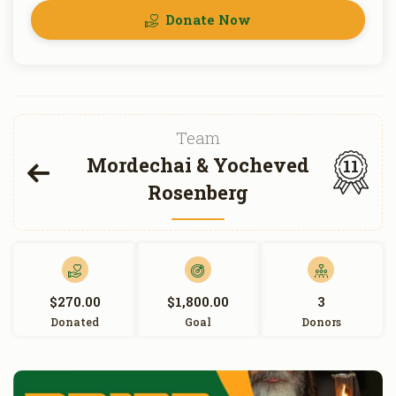
Donate Now
Team
Mordechai & Yocheved
11
Rosenberg
$270.00
$1,800.00
3
Donated
Goal
Donors