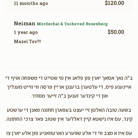
$120.00
11 months ago
Neiman
Mordechai & Yocheved Rosenberg
$50.00
1 year ago
Mazel Tov!!!
ב"ה נאך אסאך יארן פון פלאג אין מי שטייט די משפחה אויף די
אייגענע פיס, די עלטערן ברענגן אריין פרסה ווי ווייט מעגליך
און די קינדער זענען ב"ה זייער מסודר.
בשעה טובה האלטן זיי יעצט בעפארן חתונה מאכן די ערשטע
קינד, עס איז נישטא קיין דאללער אין שטוב פאר צרכי החתונה.
עס איז א מצב ווי די אלע שווערע הארעוואניע פון אלע יארן צו