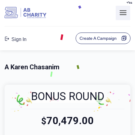
בס"ד
AB
CHARITY
powerd by ahblicklive.com
Create A Campaign
Sign In
A Karen Chasanim
BONUS ROUND
70,479.00
$