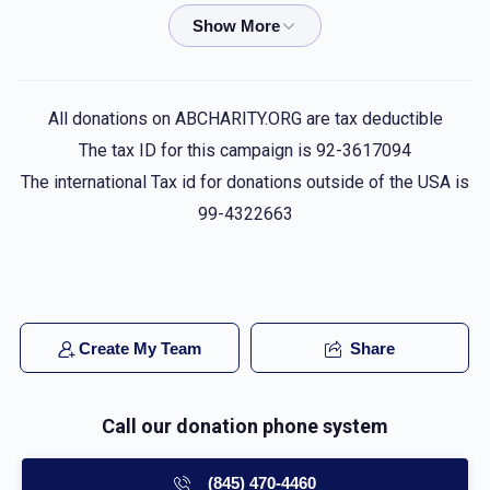
$0.51
5 months ago
פאר אלע בחורים וואס פלאגן זיך אזוי שטארק!!!
Anonymous
יהודא ארי` גרינבוים
All donations on ABCHARITY.ORG are tax deductible
$40.00
5 months ago
The tax ID for this campaign is 92-3617094
Yidy I miss you enjoy whatever you do
The international Tax id for donations outside of the USA is
99-4322663
זאבי ב'
יהודא ארי` גרינבוים
$36.00
5 months ago
יודי ארבעט דיך ארויף צו קענען מאכן דיין גאול איך גיב דיר עס
ווייַל וואס טוט מען נישט פאר יודי ווען די בעהטס אזוי שיין
Create My Team
Share
Anonymous
יהודא ארי` גרינבוים
Call our donation phone system
$50.00
5 months ago
(845) 470-4460