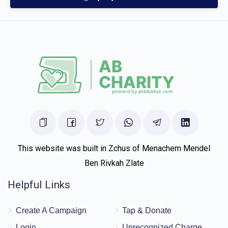
Joel Grunbaum
יהודא ארי` גרינבוים
$500.00
5 months ago
זכות שיך לחתן
לכבוד בני החשוב עסקן נמרץ לכל קדשי בנ"י אוהב חסד ורודף
חסד, עדיו לגאון ולתפארת הבה"ח יודל ני"ו
Totty&mommy
יהודא ארי` גרינבוים
$500.00
5 months ago
זכות שיך לחתן
This website was built in Zchus of Menachem Mendel
Ben Rivkah Zlate
Helpful Links
Create A Campaign
Tap & Donate
Login
Unrecognized Charge