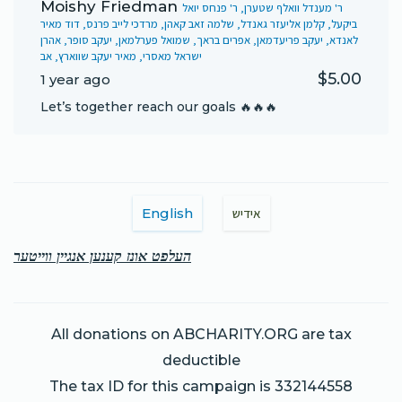
Moishy Friedman
ר' מענדל וואלף שטערן, ר' פנחס יואל
ביקעל, קלמן אליעזר גאנדל, שלמה זאב קאהן, מרדכי לייב פרנס, דוד מאיר
לאנדא, יעקב פריעדמאן, אפרים בראך, שמואל פערלמאן, יעקב סופר, אהרן
ישראל מאסרי, מאיר יעקב שווארץ, אב
$5.00
1 year ago
Let’s together reach our goals 🔥🔥🔥
English
אידיש
העלפט אונז קענען אנגיין ווייטער
All donations on ABCHARITY.ORG are tax
deductible
The tax ID for this campaign is 332144558