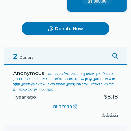
$1,800.00
Donate Now
2
Donors
Anonymous
ר' מענדל וואלף שטערן, ר' פנחס יואל ביקעל, משה
יודא פריעדמאן, קלמן אליעזר גאנדל, שלמה זאב קאהן, מרדכי לייב פרנס,
דוד מאיר לאנדא, יעקב פריעדמאן, אפרים בראך, שמואל פערלמאן, יעקב
סופר, אהרן ישראל מאסרי, מ
$8.18
1 year ago
פרנס היום
👍👍👍👍