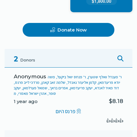
$1,800.00
Donate Now
2
Donors
Anonymous
ר' מענדל וואלף שטערן, ר' פנחס יואל ביקעל, משה
יודא פריעדמאן, קלמן אליעזר גאנדל, שלמה זאב קאהן, מרדכי לייב פרנס,
דוד מאיר לאנדא, יעקב פריעדמאן, אפרים בראך, שמואל פערלמאן, יעקב
סופר, אהרן ישראל מאסרי, מ
$8.18
1 year ago
פרנס היום
👍👍👍👍