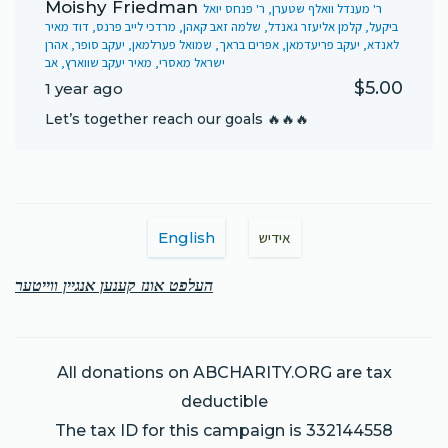
Moishy Friedman
ר' מענדל וואלף שטערן, ר' פנחס יואל
ביקעל, קלמן אליעזר גאנדל, שלמה זאב קאהן, מרדכי לייב פרנס, דוד מאיר
לאנדא, יעקב פריעדמאן, אפרים בראך, שמואל פערלמאן, יעקב סופר, אהרן
ישראל מאסרי, מאיר יעקב שווארץ, אב
$5.00
1 year ago
Let’s together reach our goals 🔥🔥🔥
English
אידיש
העלפט אונז קענען אנגיין ווייטער
All donations on ABCHARITY.ORG are tax
deductible
The tax ID for this campaign is 332144558