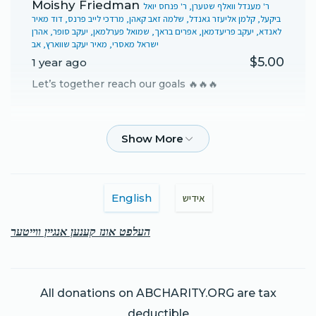
Moishy Friedman
ר' מענדל וואלף שטערן, ר' פנחס יואל
ביקעל, קלמן אליעזר גאנדל, שלמה זאב קאהן, מרדכי לייב פרנס, דוד מאיר
לאנדא, יעקב פריעדמאן, אפרים בראך, שמואל פערלמאן, יעקב סופר, אהרן
ישראל מאסרי, מאיר יעקב שווארץ, אב
$5.00
1 year ago
Let’s together reach our goals 🔥🔥🔥
Anonymous
ר' מענדל וואלף שטערן
$2,500.00
1 year ago
English
אידיש
העלפט אונז קענען אנגיין ווייטער
All donations on ABCHARITY.ORG are tax
deductible