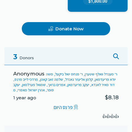
$1,800.00
Donate Now
3
Donors
Anonymous
ר' מענדל וואלף שטערן, ר' פנחס יואל ביקעל, משה
יודא פריעדמאן, קלמן אליעזר גאנדל, שלמה זאב קאהן, מרדכי לייב פרנס,
דוד מאיר לאנדא, יעקב פריעדמאן, אפרים בראך, שמואל פערלמאן, יעקב
סופר, אהרן ישראל מאסרי, מ
$8.18
1 year ago
פרנס היום
👍👍👍👍